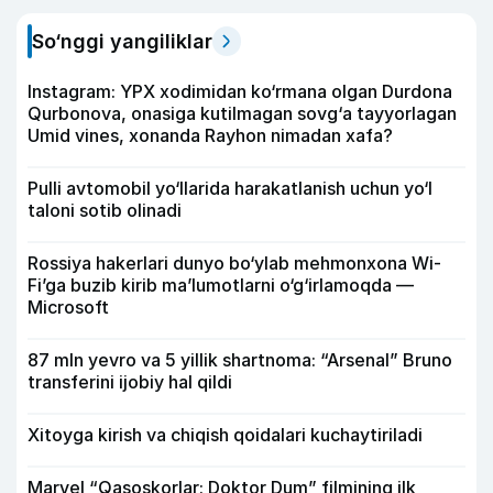
So‘nggi yangiliklar
Instagram: YPX xodimidan ko‘rmana olgan Durdona
Qurbonova, onasiga kutilmagan sovg‘a tayyorlagan
Umid vines, xonanda Rayhon nimadan xafa?
Pulli avtomobil yo‘llarida harakatlanish uchun yo‘l
taloni sotib olinadi
Rossiya hakerlari dunyo bo‘ylab mehmonxona Wi-
Fi’ga buzib kirib ma’lumotlarni o‘g‘irlamoqda —
Microsoft
87 mln yevro va 5 yillik shartnoma: “Arsenal” Bruno
transferini ijobiy hal qildi
Xitoyga kirish va chiqish qoidalari kuchaytiriladi
Marvel “Qasoskorlar: Doktor Dum” filmining ilk