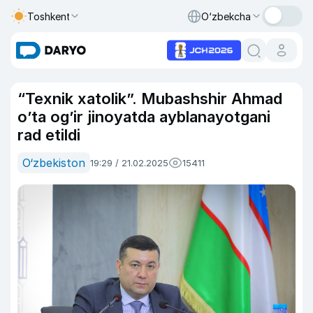
Toshkent
O‘zbekcha
“Texnik xatolik”. Mubashshir Ahmad
o’ta og’ir jinoyatda ayblanayotgani
rad etildi
O‘zbekiston
19:29 / 21.02.2025
15411