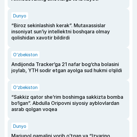
Dunyo
“Biroz sekinlashish kerak”. Mutaxassislar
insoniyat sun’iy intellektni boshqara olmay
qolishidan xavotir bildirdi
O‘zbekiston
Andijonda Tracker’ga 21 nafar bog‘cha bolasini
joylab, YTH sodir etgan ayolga sud hukmi o‘qildi
O‘zbekiston
“Sakkiz qator she’rim boshimga sakkizta bomba
bo‘lgan”. Abdulla Oripovni siyosiy ayblovlardan
asrab qolgan voqea
Dunyo
Mariupol qamalini yorib oʻtgan va “Izvarino