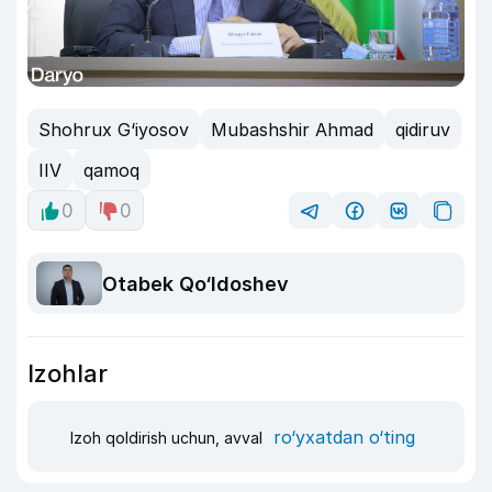
Shohrux G‘iyosov
Mubashshir Ahmad
qidiruv
IIV
qamoq
0
0
Otabek Qo‘ldoshev
Izohlar
ro‘yxatdan o‘ting
Izoh qoldirish uchun, avval