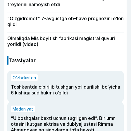
treylerini namoyish etdi
“O‘zgidromet” 7-avgustga ob-havo prognozini e’lon
qildi
Olmaliqda Mis boyitish fabrikasi magistral quvuri
yorildi (video)
Tavsiyalar
O‘zbekiston
Toshkentda o‘pirilib tushgan yo‘l qurilishi bo‘yicha
6 kishiga sud hukmi o‘qildi
Madaniyat
“U boshqalar baxti uchun tug‘ilgan edi”. Bir umr
otasini kutgan aktrisa va dublyaj ustasi Rimma
Ahmedovaning sinovlarga to‘la hayoti