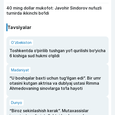
40 ming dollar mukofot: Javohir Sindorov nufuzli
turnirda ikkinchi bo‘ldi
Tavsiyalar
O‘zbekiston
Toshkentda o‘pirilib tushgan yo‘l qurilishi bo‘yicha
6 kishiga sud hukmi o‘qildi
Madaniyat
“U boshqalar baxti uchun tug‘ilgan edi”. Bir umr
otasini kutgan aktrisa va dublyaj ustasi Rimma
Ahmedovaning sinovlarga to‘la hayoti
Dunyo
“Biroz sekinlashish kerak”. Mutaxassislar