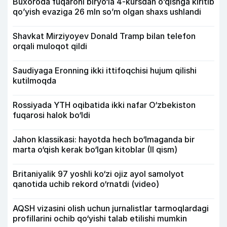
Buxoroda fuqaroni biryo‘la 4-kursdan o’qishga kiritib
qo’yish evaziga 26 mln so’m olgan shaxs ushlandi
Shavkat Mirziyoyev Donald Tramp bilan telefon
orqali muloqot qildi
Saudiyaga Eronning ikki ittifoqchisi hujum qilishi
kutilmoqda
Rossiyada YTH oqibatida ikki nafar O‘zbekiston
fuqarosi halok bo‘ldi
Jahon klassikasi: hayotda hech bo‘lmaganda bir
marta o‘qish kerak bo‘lgan kitoblar (II qism)
Britaniyalik 97 yoshli ko‘zi ojiz ayol samolyot
qanotida uchib rekord o‘rnatdi (video)
AQSH vizasini olish uchun jurnalistlar tarmoqlardagi
profillarini ochib qo‘yishi talab etilishi mumkin