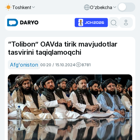
Toshkent
O‘zbekcha
“Tolibon” OAVda tirik mavjudotlar
tasvirini taqiqlamoqchi
Afg'oniston
00:20 / 15.10.2024
8781