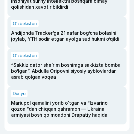
insoniyat sun’iy intellektni boshqara olmay
qolishidan xavotir bildirdi
O‘zbekiston
Andijonda Tracker’ga 21 nafar bog‘cha bolasini
joylab, YTH sodir etgan ayolga sud hukmi o‘qildi
O‘zbekiston
“Sakkiz qator she’rim boshimga sakkizta bomba
bo‘lgan”. Abdulla Oripovni siyosiy ayblovlardan
asrab qolgan voqea
Dunyo
Mariupol qamalini yorib oʻtgan va “Izvarino
qozoni”dan chiqqan qahramon — Ukraina
armiyasi bosh qoʻmondoni Drapatiy haqida