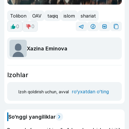
Tolibon
OAV
taqiq
islom
shariat
0
0
Xazina Eminova
Izohlar
ro‘yxatdan o‘ting
Izoh qoldirish uchun, avval
So‘nggi yangiliklar