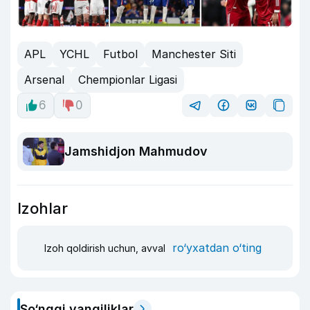
APL
YCHL
Futbol
Manchester Siti
Arsenal
Chempionlar Ligasi
6
0
Jamshidjon Mahmudov
Izohlar
ro‘yxatdan o‘ting
Izoh qoldirish uchun, avval
So‘nggi yangiliklar