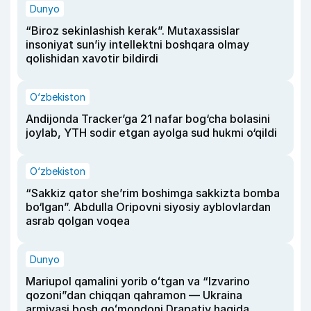
Dunyo
“Biroz sekinlashish kerak”. Mutaxassislar
insoniyat sun’iy intellektni boshqara olmay
qolishidan xavotir bildirdi
O‘zbekiston
Andijonda Tracker’ga 21 nafar bog‘cha bolasini
joylab, YTH sodir etgan ayolga sud hukmi o‘qildi
O‘zbekiston
“Sakkiz qator she’rim boshimga sakkizta bomba
bo‘lgan”. Abdulla Oripovni siyosiy ayblovlardan
asrab qolgan voqea
Dunyo
Mariupol qamalini yorib oʻtgan va “Izvarino
qozoni”dan chiqqan qahramon — Ukraina
armiyasi bosh qoʻmondoni Drapatiy haqida