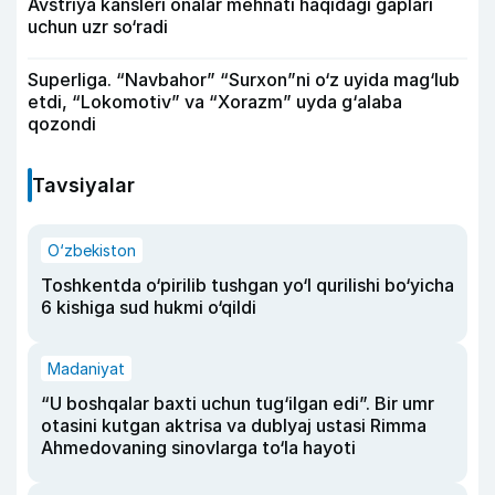
Avstriya kansleri onalar mehnati haqidagi gaplari
uchun uzr so‘radi
Superliga. “Navbahor” “Surxon”ni o‘z uyida mag‘lub
etdi, “Lokomotiv” va “Xorazm” uyda g‘alaba
qozondi
Tavsiyalar
O‘zbekiston
Toshkentda o‘pirilib tushgan yo‘l qurilishi bo‘yicha
6 kishiga sud hukmi o‘qildi
Madaniyat
“U boshqalar baxti uchun tug‘ilgan edi”. Bir umr
otasini kutgan aktrisa va dublyaj ustasi Rimma
Ahmedovaning sinovlarga to‘la hayoti