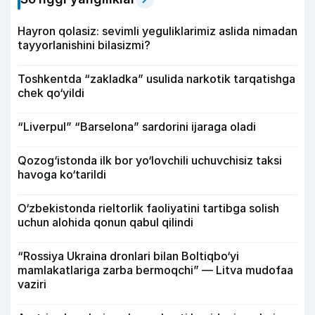
Hayron qolasiz: sevimli yeguliklarimiz aslida nimadan
tayyorlanishini bilasizmi?
Toshkentda “zakladka” usulida narkotik tarqatishga
chek qo‘yildi
“Liverpul” “Barselona” sardorini ijaraga oladi
Qozog‘istonda ilk bor yo‘lovchili uchuvchisiz taksi
havoga ko‘tarildi
O‘zbekistonda rieltorlik faoliyatini tartibga solish
uchun alohida qonun qabul qilindi
“Rossiya Ukraina dronlari bilan Boltiqbo‘yi
mamlakatlariga zarba bermoqchi” — Litva mudofaa
vaziri