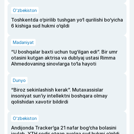
O‘zbekiston
Toshkentda o‘pirilib tushgan yo‘l qurilishi bo‘yicha
6 kishiga sud hukmi o‘qildi
Madaniyat
“U boshqalar baxti uchun tug‘ilgan edi”. Bir umr
otasini kutgan aktrisa va dublyaj ustasi Rimma
Ahmedovaning sinovlarga to‘la hayoti
Dunyo
“Biroz sekinlashish kerak”. Mutaxassislar
insoniyat sun’iy intellektni boshqara olmay
qolishidan xavotir bildirdi
O‘zbekiston
Andijonda Tracker’ga 21 nafar bog‘cha bolasini
joylab, YTH sodir etgan ayolga sud hukmi o‘qildi