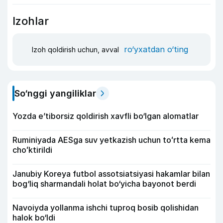
Izohlar
ro‘yxatdan o‘ting
Izoh qoldirish uchun, avval
So‘nggi yangiliklar
Yozda e’tiborsiz qoldirish xavfli bo‘lgan alomatlar
Ruminiyada AESga suv yetkazish uchun toʻrtta kema
choʻktirildi
Janubiy Koreya futbol assotsiatsiyasi hakamlar bilan
bog‘liq sharmandali holat bo‘yicha bayonot berdi
Navoiyda yollanma ishchi tuproq bosib qolishidan
halok bo‘ldi