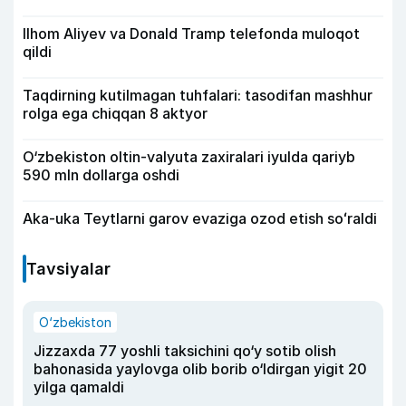
Ilhom Aliyev va Donald Tramp telefonda muloqot
qildi
Taqdirning kutilmagan tuhfalari: tasodifan mashhur
rolga ega chiqqan 8 aktyor
O‘zbekiston oltin-valyuta zaxiralari iyulda qariyb
590 mln dollarga oshdi
Aka-uka Teytlarni garov evaziga ozod etish soʻraldi
Tavsiyalar
O‘zbekiston
Jizzaxda 77 yoshli taksichini qo‘y sotib olish
bahonasida yaylovga olib borib o‘ldirgan yigit 20
yilga qamaldi