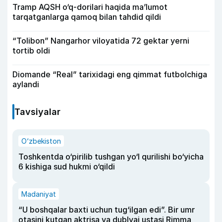
Tramp AQSH o‘q-dorilari haqida ma’lumot
tarqatganlarga qamoq bilan tahdid qildi
“Tolibon” Nangarhor viloyatida 72 gektar yerni
tortib oldi
Diomande “Real” tarixidagi eng qimmat futbolchiga
aylandi
Tavsiyalar
O‘zbekiston
Toshkentda o‘pirilib tushgan yo‘l qurilishi bo‘yicha
6 kishiga sud hukmi o‘qildi
Madaniyat
“U boshqalar baxti uchun tug‘ilgan edi”. Bir umr
otasini kutgan aktrisa va dublyaj ustasi Rimma