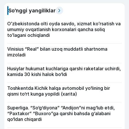
So‘nggi yangiliklar
Oʻzbekistonda olti oyda savdo, xizmat koʻrsatish va
umumiy ovqatlanish korxonalari qancha soliq
toʻlagani ochiqlandi
Vinisius “Real” bilan uzoq muddatli shartnoma
imzoladi
Husiylar hukumat kuchlariga qarshi raketalar uchirdi,
kamida 30 kishi halok bo‘ldi
Toshkentda Kichik halqa avtomobil yo‘lining bir
qismi to‘rt kunga yopildi (xarita)
Superliga. “So‘g‘diyona” “Andijon”ni mag‘lub etdi,
“Paxtakor” “Buxoro”ga qarshi bahsda g‘alabani
qo‘ldan chiqardi