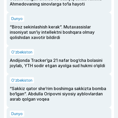
Ahmedovaning sinovlarga to‘la hayoti
Dunyo
“Biroz sekinlashish kerak”. Mutaxassislar
insoniyat sun’iy intellektni boshqara olmay
qolishidan xavotir bildirdi
O‘zbekiston
Andijonda Tracker’ga 21 nafar bog‘cha bolasini
joylab, YTH sodir etgan ayolga sud hukmi o‘qildi
O‘zbekiston
“Sakkiz qator she’rim boshimga sakkizta bomba
bo‘lgan”. Abdulla Oripovni siyosiy ayblovlardan
asrab qolgan voqea
Dunyo