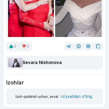
0
0
Sevara Nishonova
Izohlar
ro‘yxatdan o‘ting
Izoh qoldirish uchun, avval