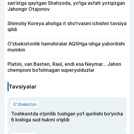
san’atga qaytgan Shahzoda, yo‘lga asfalt yotqizgan
Jahongir Otajonov
Shimoliy Koreya aholiga it sho‘rvasini ichishni tavsiya
qildi
O‘zbekistonlik hamshiralar AQSHga ishga yuborilishi
mumkin
Platini, van Basten, Raul, endi esa Neymar... Jahon
chempioni bo‘lolmagan superyulduzlar
Tavsiyalar
O‘zbekiston
Toshkentda o‘pirilib tushgan yo‘l qurilishi bo‘yicha
6 kishiga sud hukmi o‘qildi