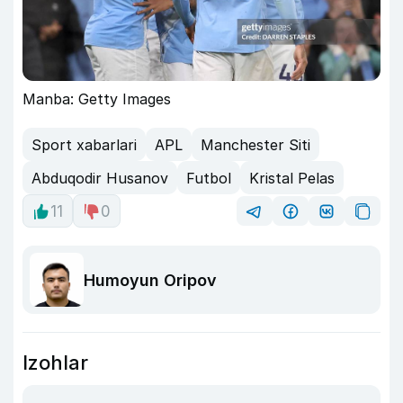
Manba: Getty Images
Sport xabarlari
APL
Manchester Siti
Abduqodir Husanov
Futbol
Kristal Pelas
11
0
Humoyun Oripov
Izohlar