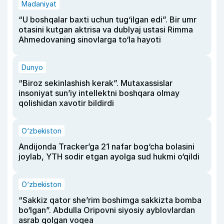
Madaniyat
“U boshqalar baxti uchun tug‘ilgan edi”. Bir umr
otasini kutgan aktrisa va dublyaj ustasi Rimma
Ahmedovaning sinovlarga to‘la hayoti
Dunyo
“Biroz sekinlashish kerak”. Mutaxassislar
insoniyat sun’iy intellektni boshqara olmay
qolishidan xavotir bildirdi
O‘zbekiston
Andijonda Tracker’ga 21 nafar bog‘cha bolasini
joylab, YTH sodir etgan ayolga sud hukmi o‘qildi
O‘zbekiston
“Sakkiz qator she’rim boshimga sakkizta bomba
bo‘lgan”. Abdulla Oripovni siyosiy ayblovlardan
asrab qolgan voqea