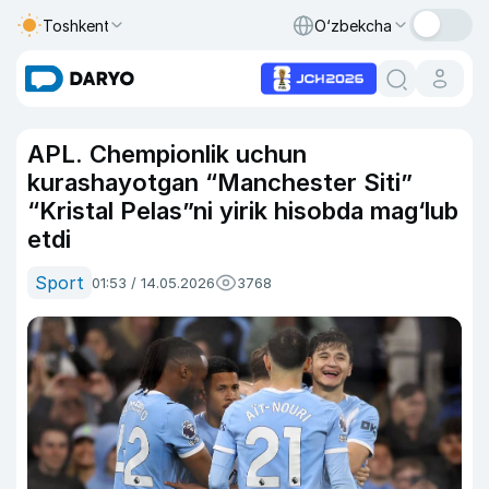
Toshkent
O‘zbekcha
APL. Chempionlik uchun
kurashayotgan “Manchester Siti”
“Kristal Pelas”ni yirik hisobda mag‘lub
etdi
Sport
01:53 / 14.05.2026
3768