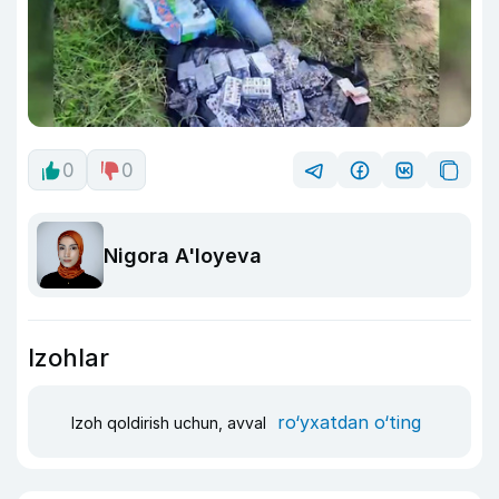
0
0
Nigora A'loyeva
Izohlar
ro‘yxatdan o‘ting
Izoh qoldirish uchun, avval