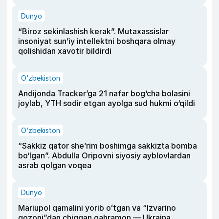
Dunyo
“Biroz sekinlashish kerak”. Mutaxassislar
insoniyat sun’iy intellektni boshqara olmay
qolishidan xavotir bildirdi
O‘zbekiston
Andijonda Tracker’ga 21 nafar bog‘cha bolasini
joylab, YTH sodir etgan ayolga sud hukmi o‘qildi
O‘zbekiston
“Sakkiz qator she’rim boshimga sakkizta bomba
bo‘lgan”. Abdulla Oripovni siyosiy ayblovlardan
asrab qolgan voqea
Dunyo
Mariupol qamalini yorib oʻtgan va “Izvarino
qozoni”dan chiqqan qahramon — Ukraina