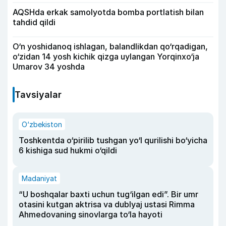
AQSHda erkak samolyotda bomba portlatish bilan
tahdid qildi
O‘n yoshidanoq ishlagan, balandlikdan qo‘rqadigan,
o‘zidan 14 yosh kichik qizga uylangan Yorqinxo‘ja
Umarov 34 yoshda
Tavsiyalar
O‘zbekiston
Toshkentda o‘pirilib tushgan yo‘l qurilishi bo‘yicha
6 kishiga sud hukmi o‘qildi
Madaniyat
“U boshqalar baxti uchun tug‘ilgan edi”. Bir umr
otasini kutgan aktrisa va dublyaj ustasi Rimma
Ahmedovaning sinovlarga to‘la hayoti