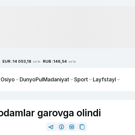
EUR :
RUB :
14 053,18
146,54
so'm
so'm
 Osiyo
Dunyo
Pul
Madaniyat
Sport
Layfstayl
damlar garovga olindi