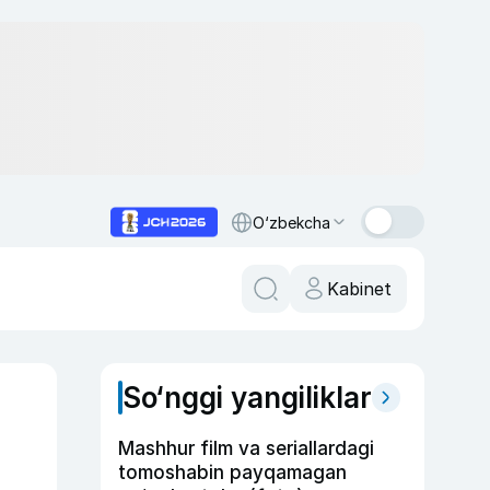
O‘zbekcha
Kabinet
So‘nggi yangiliklar
Mashhur film va seriallardagi
tomoshabin payqamagan