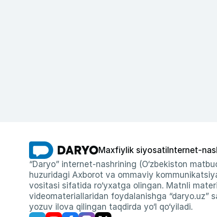
Maxfiylik siyosati
Internet-nas
“Daryo” internet-nashrining (O‘zbekiston matbuo
huzuridagi Axborot va ommaviy kommunikatsiyal
vositasi sifatida ro‘yxatga olingan. Matnli materi
videomateriallaridan foydalanishga “daryo.uz” sa
yozuv ilova qilingan taqdirda yo‘l qo‘yiladi.