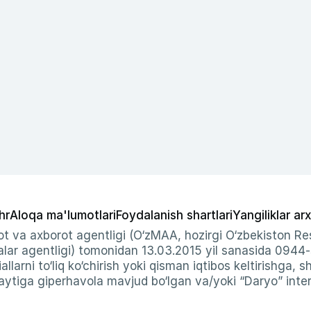
hr
Aloqa ma'lumotlari
Foydalanish shartlari
Yangiliklar arx
t va axborot agentligi (O‘zMAA, hozirgi O‘zbekiston Res
ar agentligi) tomonidan 13.03.2015 yil sanasida 0944
allarni to‘liq ko‘chirish yoki qisman iqtibos keltirishga, 
ytiga giperhavola mavjud bo‘lgan va/yoki “Daryo” intern