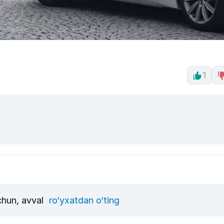
1
uchun, avval
ro‘yxatdan o‘ting