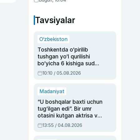
Tavsiyalar
O‘zbekiston
Toshkentda o‘pirilib
tushgan yo‘l qurilishi
bo‘yicha 6 kishiga sud
hukmi o‘qildi
10:10 / 05.08.2026
Madaniyat
“U boshqalar baxti uchun
tug‘ilgan edi”. Bir umr
otasini kutgan aktrisa va
dublyaj ustasi Rimma
13:55 / 04.08.2026
Ahmedovaning
sinovlarga to‘la hayoti