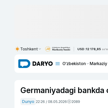
Toshkent
USD :
12 178,85
so'm
O‘zbekiston
Markaziy
Germaniyadagi bankda o
Dunyo
22:26 / 08.05.2026
2089