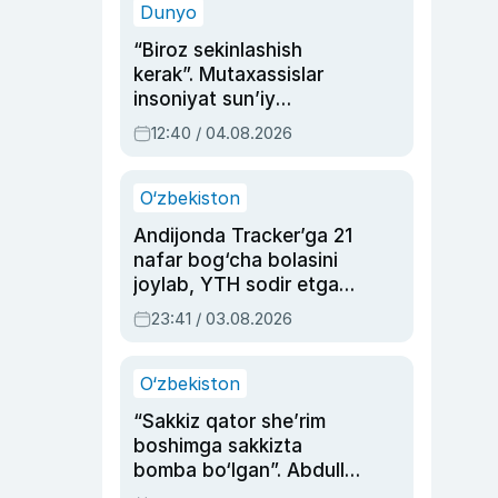
Dunyo
“Biroz sekinlashish
kerak”. Mutaxassislar
insoniyat sun’iy
intellektni boshqara
12:40 / 04.08.2026
olmay qolishidan xavotir
bildirdi
O‘zbekiston
Andijonda Tracker’ga 21
nafar bog‘cha bolasini
joylab, YTH sodir etgan
ayolga sud hukmi o‘qildi
23:41 / 03.08.2026
O‘zbekiston
“Sakkiz qator she’rim
boshimga sakkizta
bomba bo‘lgan”. Abdulla
Oripovni siyosiy