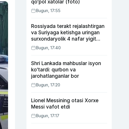
qo‘pol xatolar (foto)
Bugun, 17:55
Rossiyada terakt rejalashtirgan
va Suriyaga ketishga uringan
surxondaryolik 4 nafar yigit
qamaldi
Bugun, 17:40
Shri Lankada mahbuslar isyon
ko‘tardi: qurbon va
jarohatlanganlar bor
Bugun, 17:20
Lionel Messining otasi Xorxe
Messi vafot etdi
Bugun, 17:17