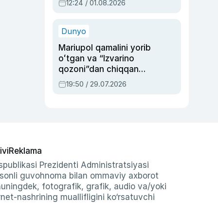
12:24 / 01.08.2026
ayblovlardan asrab
qolgan voqea
Dunyo
Mariupol qamalini yorib
oʻtgan va “Izvarino
qozoni”dan chiqqan
qahramon — Ukraina
19:50 / 29.07.2026
armiyasi bosh
qoʻmondoni Drapatiy
haqida
ivi
Reklama
publikasi Prezidenti Administratsiyasi
-sonli guvohnoma bilan ommaviy axborot
shuningdek, fotografik, grafik, audio va/yoki
et-nashrining muallifligini ko‘rsatuvchi