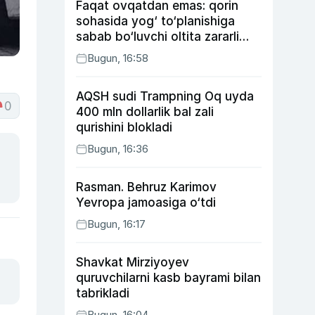
Faqat ovqatdan emas: qorin
sohasida yog‘ to‘planishiga
sabab bo‘luvchi oltita zararli
odat
Bugun, 16:58
AQSH sudi Trampning Oq uyda
0
400 mln dollarlik bal zali
qurishini blokladi
Bugun, 16:36
Rasman. Behruz Karimov
Yevropa jamoasiga o‘tdi
Bugun, 16:17
Shavkat Mirziyoyev
quruvchilarni kasb bayrami bilan
tabrikladi
Bugun, 16:04