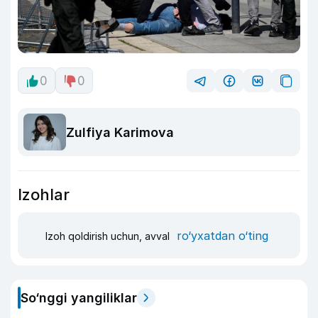
0
0
Zulfiya Karimova
Izohlar
ro‘yxatdan o‘ting
Izoh qoldirish uchun, avval
So‘nggi yangiliklar