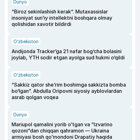
Dunyo
“Biroz sekinlashish kerak”. Mutaxassislar
insoniyat sun’iy intellektni boshqara olmay
qolishidan xavotir bildirdi
O‘zbekiston
Andijonda Tracker’ga 21 nafar bog‘cha bolasini
joylab, YTH sodir etgan ayolga sud hukmi o‘qildi
O‘zbekiston
“Sakkiz qator she’rim boshimga sakkizta bomba
bo‘lgan”. Abdulla Oripovni siyosiy ayblovlardan
asrab qolgan voqea
Dunyo
Mariupol qamalini yorib oʻtgan va “Izvarino
qozoni”dan chiqqan qahramon — Ukraina
armiyasi bosh qoʻmondoni Drapatiy haqida