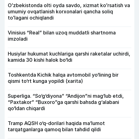
Oʻzbekistonda olti oyda savdo, xizmat koʻrsatish va
umumiy ovqatlanish korxonalari qancha soliq
toʻlagani ochiqlandi
Vinisius “Real” bilan uzoq muddatli shartnoma
imzoladi
Husiylar hukumat kuchlariga qarshi raketalar uchirdi,
kamida 30 kishi halok bo‘ldi
Toshkentda Kichik halqa avtomobil yo‘lining bir
qismi to‘rt kunga yopildi (xarita)
Superliga. “So‘g‘diyona” “Andijon”ni mag‘lub etdi,
“Paxtakor” “Buxoro”ga qarshi bahsda g‘alabani
qo‘ldan chiqardi
Tramp AQSH o‘q-dorilari haqida ma’lumot
tarqatganlarga qamoq bilan tahdid qildi