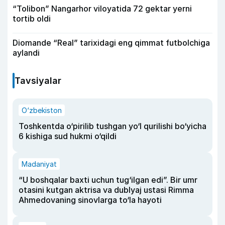
“Tolibon” Nangarhor viloyatida 72 gektar yerni
tortib oldi
Diomande “Real” tarixidagi eng qimmat futbolchiga
aylandi
Tavsiyalar
O‘zbekiston
Toshkentda o‘pirilib tushgan yo‘l qurilishi bo‘yicha
6 kishiga sud hukmi o‘qildi
Madaniyat
“U boshqalar baxti uchun tug‘ilgan edi”. Bir umr
otasini kutgan aktrisa va dublyaj ustasi Rimma
Ahmedovaning sinovlarga to‘la hayoti