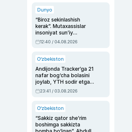
sinovlarga to‘la hayoti
Dunyo
“Biroz sekinlashish
kerak”. Mutaxassislar
insoniyat sun’iy
intellektni boshqara
12:40 / 04.08.2026
olmay qolishidan xavotir
bildirdi
O‘zbekiston
Andijonda Tracker’ga 21
nafar bog‘cha bolasini
joylab, YTH sodir etgan
ayolga sud hukmi o‘qildi
23:41 / 03.08.2026
O‘zbekiston
“Sakkiz qator she’rim
boshimga sakkizta
bomba bo‘lgan”. Abdulla