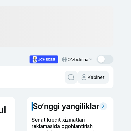
O‘zbekcha
Kabinet
So‘nggi yangiliklar
ul
Senat kredit xizmatlari
reklamasida ogohlantirish