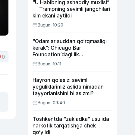
“U Habibning ashaddiy muxlisi”
— Trampning sevimli jangchilari
kim ekani aytildi
Bugun, 10:20
“Odamlar suddan qo‘rqmasligi
kerak”: Chicago Bar
Foundation’dagi ilk
0
o‘zbekistonlik Go‘zal
Bugun, 10:11
Abduaxatova
Hayron qolasiz: sevimli
yeguliklarimiz aslida nimadan
tayyorlanishini bilasizmi?
Bugun, 09:40
Toshkentda “zakladka” usulida
narkotik tarqatishga chek
qo‘yildi