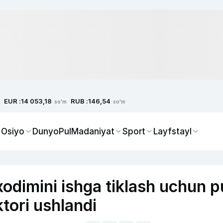
EUR :
RUB :
14 053,18
146,54
so'm
so'm
 Osiyo
Dunyo
Pul
Madaniyat
Sport
Layfstayl
odimini ishga tiklash uchun p
ktori ushlandi