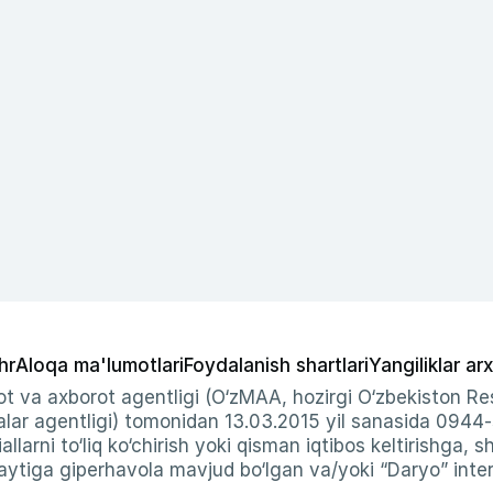
hr
Aloqa ma'lumotlari
Foydalanish shartlari
Yangiliklar arx
t va axborot agentligi (O‘zMAA, hozirgi O‘zbekiston Res
ar agentligi) tomonidan 13.03.2015 yil sanasida 0944
allarni to‘liq ko‘chirish yoki qisman iqtibos keltirishga, 
ytiga giperhavola mavjud bo‘lgan va/yoki “Daryo” intern