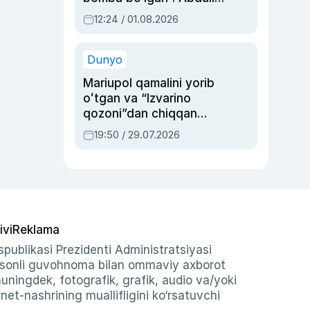
Oripovni siyosiy
12:24 / 01.08.2026
ayblovlardan asrab
qolgan voqea
Dunyo
Mariupol qamalini yorib
oʻtgan va “Izvarino
qozoni”dan chiqqan
qahramon — Ukraina
19:50 / 29.07.2026
armiyasi bosh
qoʻmondoni Drapatiy
haqida
ivi
Reklama
publikasi Prezidenti Administratsiyasi
-sonli guvohnoma bilan ommaviy axborot
shuningdek, fotografik, grafik, audio va/yoki
et-nashrining muallifligini ko‘rsatuvchi