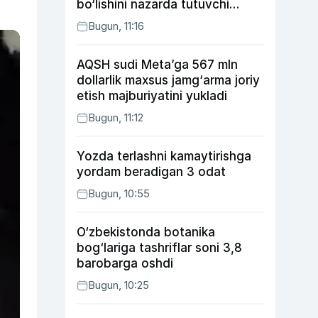
bo‘lishini nazarda tutuvchi
qonunni ma’qulladi
Bugun, 11:16
AQSH sudi Meta’ga 567 mln
dollarlik maxsus jamg‘arma joriy
etish majburiyatini yukladi
Bugun, 11:12
Yozda terlashni kamaytirishga
yordam beradigan 3 odat
Bugun, 10:55
O‘zbekistonda botanika
bog‘lariga tashriflar soni 3,8
barobarga oshdi
Bugun, 10:25