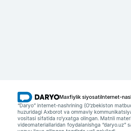
Maxfiylik siyosati
Internet-nas
“Daryo” internet-nashrining (O‘zbekiston matbuo
huzuridagi Axborot va ommaviy kommunikatsiyal
vositasi sifatida ro‘yxatga olingan. Matnli materi
videomateriallaridan foydalanishga “daryo.uz” sa