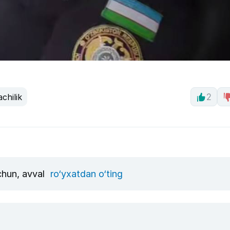
chilik
2
uchun, avval
ro‘yxatdan o‘ting