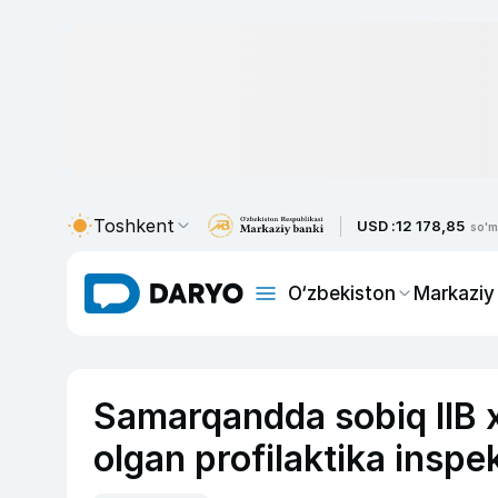
Toshkent
USD :
12 178,85
so'm
O‘zbekiston
Markaziy
Samarqandda sobiq IIB x
olgan profilaktika inspe