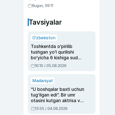
Bugun, 09:11
Tavsiyalar
O‘zbekiston
Toshkentda o‘pirilib
tushgan yo‘l qurilishi
bo‘yicha 6 kishiga sud
hukmi o‘qildi
10:10 / 05.08.2026
Madaniyat
“U boshqalar baxti uchun
tug‘ilgan edi”. Bir umr
otasini kutgan aktrisa va
dublyaj ustasi Rimma
13:55 / 04.08.2026
Ahmedovaning