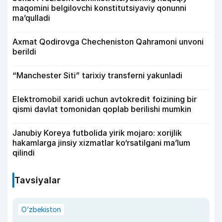
maqomini belgilovchi konstitutsiyaviy qonunni
ma’qulladi
Axmat Qodirovga Checheniston Qahramoni unvoni
berildi
“Manchester Siti” tarixiy transferni yakunladi
Elektromobil xaridi uchun avtokredit foizining bir
qismi davlat tomonidan qoplab berilishi mumkin
Janubiy Koreya futbolida yirik mojaro: xorijlik
hakamlarga jinsiy xizmatlar ko‘rsatilgani ma’lum
qilindi
Tavsiyalar
O‘zbekiston