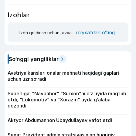
Izohlar
ro‘yxatdan o‘ting
Izoh qoldirish uchun, avval
So‘nggi yangiliklar
Avstriya kansleri onalar mehnati haqidagi gaplari
uchun uzr so‘radi
Superliga. “Navbahor” “Surxon”ni o‘z uyida mag‘lub
etdi, “Lokomotiv” va “Xorazm” uyda g‘alaba
qozondi
Aktyor Abdu­mannon Ubaydullayev vafot etdi
Senat Prezident administratsiyasining huquqiy