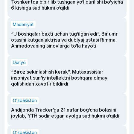
Toshkentda o‘pirilib tushgan yo‘l qurilishi bo‘yicha
6 kishiga sud hukmi o‘qildi
Madaniyat
“U boshqalar baxti uchun tug‘ilgan edi”. Bir umr
otasini kutgan aktrisa va dublyaj ustasi Rimma
Ahmedovaning sinovlarga to‘la hayoti
Dunyo
“Biroz sekinlashish kerak”. Mutaxassislar
insoniyat sun’iy intellektni boshqara olmay
qolishidan xavotir bildirdi
O‘zbekiston
Andijonda Tracker’ga 21 nafar bog‘cha bolasini
joylab, YTH sodir etgan ayolga sud hukmi o‘qildi
O‘zbekiston