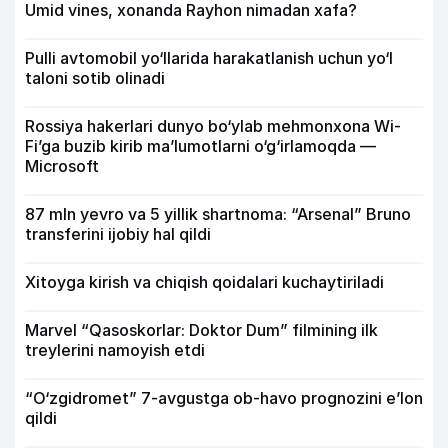
Umid vines, xonanda Rayhon nimadan xafa?
Pulli avtomobil yo‘llarida harakatlanish uchun yo‘l
taloni sotib olinadi
Rossiya hakerlari dunyo bo‘ylab mehmonxona Wi-
Fi’ga buzib kirib ma’lumotlarni o‘g‘irlamoqda —
Microsoft
87 mln yevro va 5 yillik shartnoma: “Arsenal” Bruno
transferini ijobiy hal qildi
Xitoyga kirish va chiqish qoidalari kuchaytiriladi
Marvel “Qasoskorlar: Doktor Dum” filmining ilk
treylerini namoyish etdi
“O‘zgidromet” 7-avgustga ob-havo prognozini e’lon
qildi