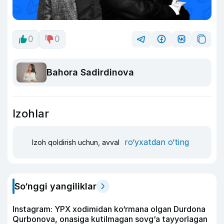
0
0
Bahora Sadirdinova
Izohlar
ro‘yxatdan o‘ting
Izoh qoldirish uchun, avval
So‘nggi yangiliklar
Instagram: YPX xodimidan ko‘rmana olgan Durdona
Qurbonova, onasiga kutilmagan sovg‘a tayyorlagan