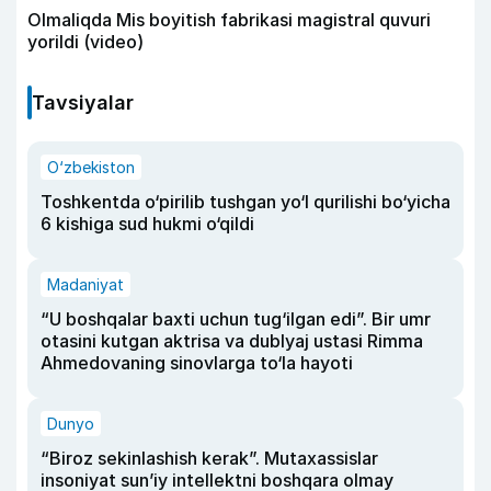
Olmaliqda Mis boyitish fabrikasi magistral quvuri
yorildi (video)
Tavsiyalar
O‘zbekiston
Toshkentda o‘pirilib tushgan yo‘l qurilishi bo‘yicha
6 kishiga sud hukmi o‘qildi
Madaniyat
“U boshqalar baxti uchun tug‘ilgan edi”. Bir umr
otasini kutgan aktrisa va dublyaj ustasi Rimma
Ahmedovaning sinovlarga to‘la hayoti
Dunyo
“Biroz sekinlashish kerak”. Mutaxassislar
insoniyat sun’iy intellektni boshqara olmay