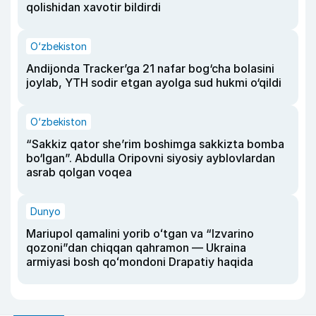
qolishidan xavotir bildirdi
O‘zbekiston
Andijonda Tracker’ga 21 nafar bog‘cha bolasini
joylab, YTH sodir etgan ayolga sud hukmi o‘qildi
O‘zbekiston
“Sakkiz qator she’rim boshimga sakkizta bomba
bo‘lgan”. Abdulla Oripovni siyosiy ayblovlardan
asrab qolgan voqea
Dunyo
Mariupol qamalini yorib oʻtgan va “Izvarino
qozoni”dan chiqqan qahramon — Ukraina
armiyasi bosh qoʻmondoni Drapatiy haqida