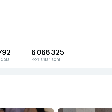
 792
6 066 325
qola
Ko‘rishlar soni