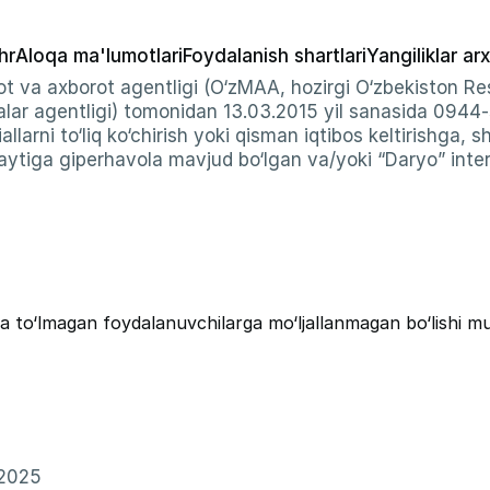
hr
Aloqa ma'lumotlari
Foydalanish shartlari
Yangiliklar arx
t va axborot agentligi (O‘zMAA, hozirgi O‘zbekiston Res
ar agentligi) tomonidan 13.03.2015 yil sanasida 0944
allarni to‘liq ko‘chirish yoki qisman iqtibos keltirishga, 
ytiga giperhavola mavjud bo‘lgan va/yoki “Daryo” intern
a to‘lmagan foydalanuvchilarga mo‘ljallanmagan bo‘lishi m
–2025