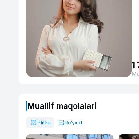
1
Ma
Muallif maqolalari
Plitka
Ro‘yxat