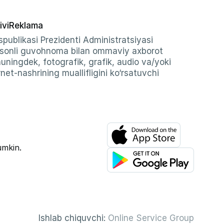
ivi
Reklama
publikasi Prezidenti Administratsiyasi
-sonli guvohnoma bilan ommaviy axborot
shuningdek, fotografik, grafik, audio va/yoki
et-nashrining muallifligini ko‘rsatuvchi
umkin.
Ishlab chiquvchi:
Online Service Group