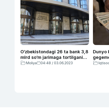
O‘zbekistondagi 26 ta bank 3,8
Dunyo b
mlrd so‘m jarimaga tortilgani
gegemon
ma’lum bo‘ldi
kucha
Moliya
04:48 / 03.06.2023
Iqtiso