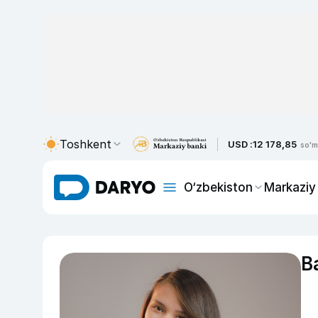
Toshkent
USD :
12 178,85
so'm
O‘zbekiston
Markaziy
B