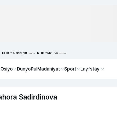
EUR :
RUB :
14 053,18
146,54
so'm
so'm
 Osiyo
Dunyo
Pul
Madaniyat
Sport
Layfstayl
ahora Sadirdinova