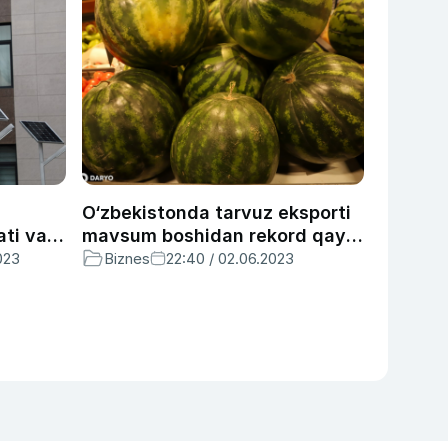
O‘zbekistonda tarvuz eksporti
ati va
mavsum boshidan rekord qayd
r
etdi
023
Biznes
22:40 / 02.06.2023