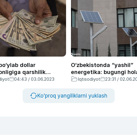
o‘ylab dollar
O‘zbekistonda “yashil”
ligiga qarshilik
energetika: bugungi hol
ymoqda
kutilayotgan o‘zgarishla
diyot
04:43 / 03.06.2023
Iqtisodiyot
23:31 / 02.06.2
Ko'proq yangiliklarni yuklash