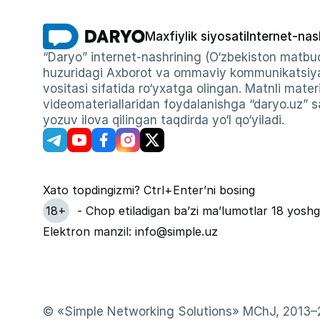
Maxfiylik siyosati
Internet-nas
“Daryo” internet-nashrining (O‘zbekiston matbuo
huzuridagi Axborot va ommaviy kommunikatsiyal
vositasi sifatida ro‘yxatga olingan. Matnli materi
videomateriallaridan foydalanishga “daryo.uz” sa
yozuv ilova qilingan taqdirda yo‘l qo‘yiladi.
Xato topdingizmi? Ctrl+Enter’ni bosing
18+
- Chop etiladigan ba’zi ma’lumotlar 18 yoshg
Elektron manzil: info@simple.uz
© «Simple Networking Solutions» MChJ, 2013