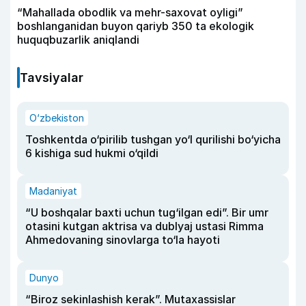
“Mahallada obodlik va mehr-saxovat oyligi”
boshlanganidan buyon qariyb 350 ta ekologik
huquqbuzarlik aniqlandi
Tavsiyalar
O‘zbekiston
Toshkentda o‘pirilib tushgan yo‘l qurilishi bo‘yicha
6 kishiga sud hukmi o‘qildi
Madaniyat
“U boshqalar baxti uchun tug‘ilgan edi”. Bir umr
otasini kutgan aktrisa va dublyaj ustasi Rimma
Ahmedovaning sinovlarga to‘la hayoti
Dunyo
“Biroz sekinlashish kerak”. Mutaxassislar