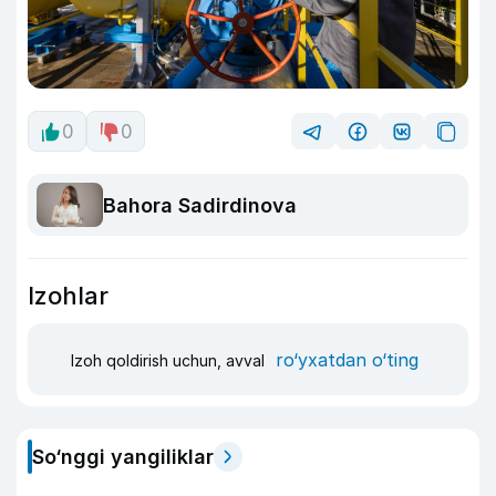
0
0
Bahora Sadirdinova
Izohlar
ro‘yxatdan o‘ting
Izoh qoldirish uchun, avval
So‘nggi yangiliklar