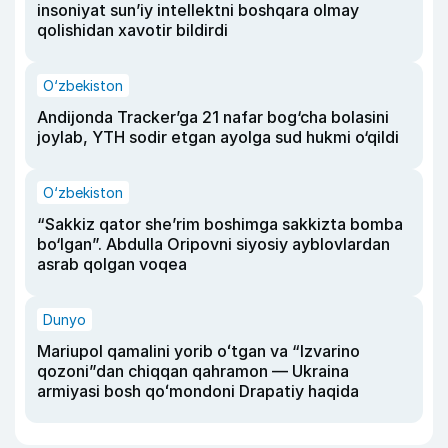
insoniyat sun’iy intellektni boshqara olmay
qolishidan xavotir bildirdi
O‘zbekiston
Andijonda Tracker’ga 21 nafar bog‘cha bolasini
joylab, YTH sodir etgan ayolga sud hukmi o‘qildi
O‘zbekiston
“Sakkiz qator she’rim boshimga sakkizta bomba
bo‘lgan”. Abdulla Oripovni siyosiy ayblovlardan
asrab qolgan voqea
Dunyo
Mariupol qamalini yorib oʻtgan va “Izvarino
qozoni”dan chiqqan qahramon — Ukraina
armiyasi bosh qoʻmondoni Drapatiy haqida