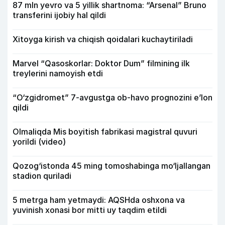
87 mln yevro va 5 yillik shartnoma: “Arsenal” Bruno
transferini ijobiy hal qildi
Xitoyga kirish va chiqish qoidalari kuchaytiriladi
Marvel “Qasoskorlar: Doktor Dum” filmining ilk
treylerini namoyish etdi
“O‘zgidromet” 7-avgustga ob-havo prognozini e’lon
qildi
Olmaliqda Mis boyitish fabrikasi magistral quvuri
yorildi (video)
Qozog‘istonda 45 ming tomoshabinga mo‘ljallangan
stadion quriladi
5 metrga ham yetmaydi: AQSHda oshxona va
yuvinish xonasi bor mitti uy taqdim etildi