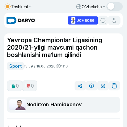
Toshkent
O‘zbekcha
Yevropa Chempionlar Ligasining
2020/21-yilgi mavsumi qachon
boshlanishi ma’lum qilindi
Sport
13:59 / 18.06.2020
1116
0
0
Nodirxon Hamidxonov