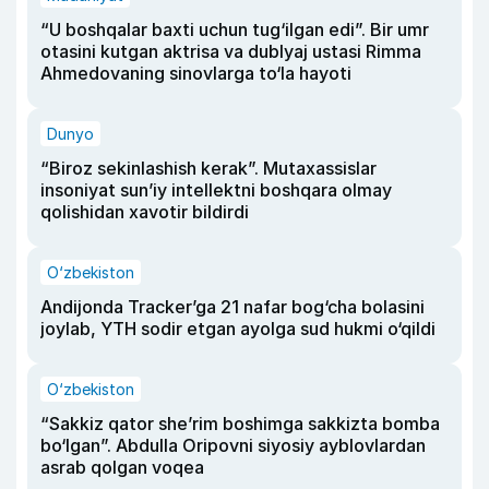
“U boshqalar baxti uchun tug‘ilgan edi”. Bir umr
otasini kutgan aktrisa va dublyaj ustasi Rimma
Ahmedovaning sinovlarga to‘la hayoti
Dunyo
“Biroz sekinlashish kerak”. Mutaxassislar
insoniyat sun’iy intellektni boshqara olmay
qolishidan xavotir bildirdi
O‘zbekiston
Andijonda Tracker’ga 21 nafar bog‘cha bolasini
joylab, YTH sodir etgan ayolga sud hukmi o‘qildi
O‘zbekiston
“Sakkiz qator she’rim boshimga sakkizta bomba
bo‘lgan”. Abdulla Oripovni siyosiy ayblovlardan
asrab qolgan voqea