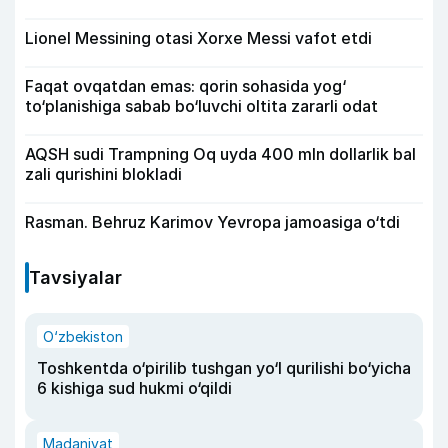
Lionel Messining otasi Xorxe Messi vafot etdi
Faqat ovqatdan emas: qorin sohasida yog‘
to‘planishiga sabab bo‘luvchi oltita zararli odat
AQSH sudi Trampning Oq uyda 400 mln dollarlik bal
zali qurishini blokladi
Rasman. Behruz Karimov Yevropa jamoasiga o‘tdi
Tavsiyalar
O‘zbekiston
Toshkentda o‘pirilib tushgan yo‘l qurilishi bo‘yicha
6 kishiga sud hukmi o‘qildi
Madaniyat