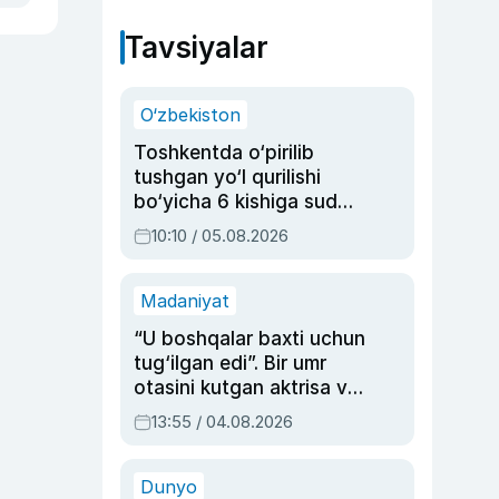
Tavsiyalar
O‘zbekiston
Toshkentda o‘pirilib
tushgan yo‘l qurilishi
bo‘yicha 6 kishiga sud
hukmi o‘qildi
10:10 / 05.08.2026
Madaniyat
“U boshqalar baxti uchun
tug‘ilgan edi”. Bir umr
otasini kutgan aktrisa va
dublyaj ustasi Rimma
13:55 / 04.08.2026
Ahmedovaning
sinovlarga to‘la hayoti
Dunyo