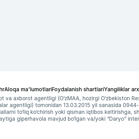
hr
Aloqa ma'lumotlari
Foydalanish shartlari
Yangiliklar arx
t va axborot agentligi (O‘zMAA, hozirgi O‘zbekiston Res
ar agentligi) tomonidan 13.03.2015 yil sanasida 0944
allarni to‘liq ko‘chirish yoki qisman iqtibos keltirishga, 
ytiga giperhavola mavjud bo‘lgan va/yoki “Daryo” intern