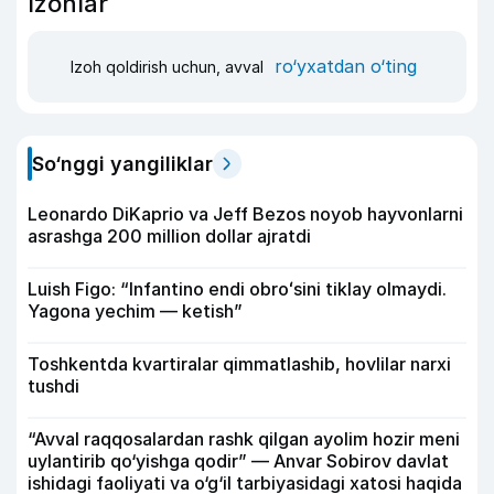
Izohlar
ro‘yxatdan o‘ting
Izoh qoldirish uchun, avval
So‘nggi yangiliklar
Leonardo DiKaprio va Jeff Bezos noyob hayvonlarni
asrashga 200 million dollar ajratdi
Luish Figo: “Infantino endi obroʻsini tiklay olmaydi.
Yagona yechim — ketish”
Toshkentda kvartiralar qimmatlashib, hovlilar narxi
tushdi
“Avval raqqosalardan rashk qilgan ayolim hozir meni
uylantirib qo‘yishga qodir” — Anvar Sobirov davlat
ishidagi faoliyati va o‘g‘il tarbiyasidagi xatosi haqida