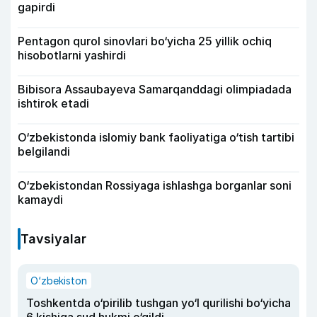
gapirdi
Pentagon qurol sinovlari bo‘yicha 25 yillik ochiq
hisobotlarni yashirdi
Bibisora Assaubayeva Samarqanddagi olimpiadada
ishtirok etadi
O‘zbekistonda islomiy bank faoliyatiga o‘tish tartibi
belgilandi
O‘zbekistondan Rossiyaga ishlashga borganlar soni
kamaydi
Tavsiyalar
O‘zbekiston
Toshkentda o‘pirilib tushgan yo‘l qurilishi bo‘yicha
6 kishiga sud hukmi o‘qildi