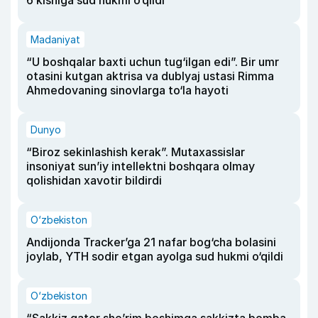
Madaniyat
“U boshqalar baxti uchun tug‘ilgan edi”. Bir umr
otasini kutgan aktrisa va dublyaj ustasi Rimma
Ahmedovaning sinovlarga to‘la hayoti
Dunyo
“Biroz sekinlashish kerak”. Mutaxassislar
insoniyat sun’iy intellektni boshqara olmay
qolishidan xavotir bildirdi
O‘zbekiston
Andijonda Tracker’ga 21 nafar bog‘cha bolasini
joylab, YTH sodir etgan ayolga sud hukmi o‘qildi
O‘zbekiston
“Sakkiz qator she’rim boshimga sakkizta bomba