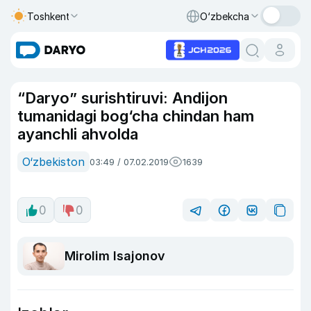
Toshkent
O‘zbekcha
“Daryo” surishtiruvi: Andijon
tumanidagi bog‘cha chindan ham
ayanchli ahvolda
O‘zbekiston
03:49 / 07.02.2019
1639
0
0
Mirolim Isajonov