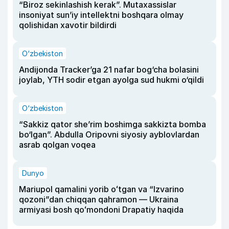
“Biroz sekinlashish kerak”. Mutaxassislar
insoniyat sun’iy intellektni boshqara olmay
qolishidan xavotir bildirdi
O‘zbekiston
Andijonda Tracker’ga 21 nafar bog‘cha bolasini
joylab, YTH sodir etgan ayolga sud hukmi o‘qildi
O‘zbekiston
“Sakkiz qator she’rim boshimga sakkizta bomba
bo‘lgan”. Abdulla Oripovni siyosiy ayblovlardan
asrab qolgan voqea
Dunyo
Mariupol qamalini yorib oʻtgan va “Izvarino
qozoni”dan chiqqan qahramon — Ukraina
armiyasi bosh qoʻmondoni Drapatiy haqida