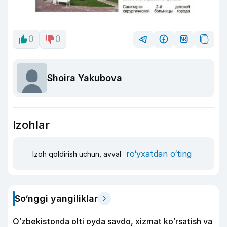
0
0
Shoira Yakubova
Izohlar
ro‘yxatdan o‘ting
Izoh qoldirish uchun, avval
So‘nggi yangiliklar
Oʻzbekistonda olti oyda savdo, xizmat koʻrsatish va