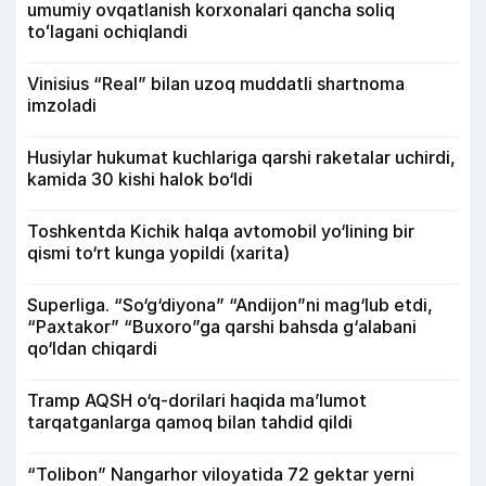
umumiy ovqatlanish korxonalari qancha soliq
toʻlagani ochiqlandi
Vinisius “Real” bilan uzoq muddatli shartnoma
imzoladi
Husiylar hukumat kuchlariga qarshi raketalar uchirdi,
kamida 30 kishi halok bo‘ldi
Toshkentda Kichik halqa avtomobil yo‘lining bir
qismi to‘rt kunga yopildi (xarita)
Superliga. “So‘g‘diyona” “Andijon”ni mag‘lub etdi,
“Paxtakor” “Buxoro”ga qarshi bahsda g‘alabani
qo‘ldan chiqardi
Tramp AQSH o‘q-dorilari haqida ma’lumot
tarqatganlarga qamoq bilan tahdid qildi
“Tolibon” Nangarhor viloyatida 72 gektar yerni