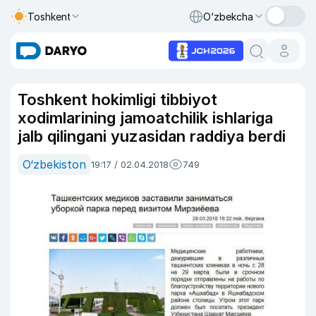
Toshkent
O‘zbekcha
Toshkent hokimligi tibbiyot
xodimlarining jamoatchilik ishlariga
jalb qilingani yuzasidan raddiya berdi
O‘zbekiston
19:17 / 02.04.2018
749