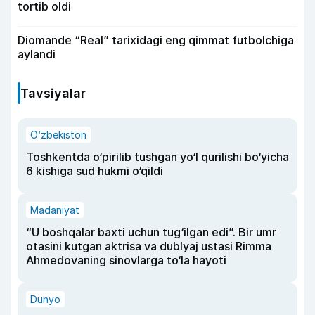
tortib oldi
Diomande “Real” tarixidagi eng qimmat futbolchiga
aylandi
Tavsiyalar
O‘zbekiston
Toshkentda o‘pirilib tushgan yo‘l qurilishi bo‘yicha
6 kishiga sud hukmi o‘qildi
Madaniyat
“U boshqalar baxti uchun tug‘ilgan edi”. Bir umr
otasini kutgan aktrisa va dublyaj ustasi Rimma
Ahmedovaning sinovlarga to‘la hayoti
Dunyo