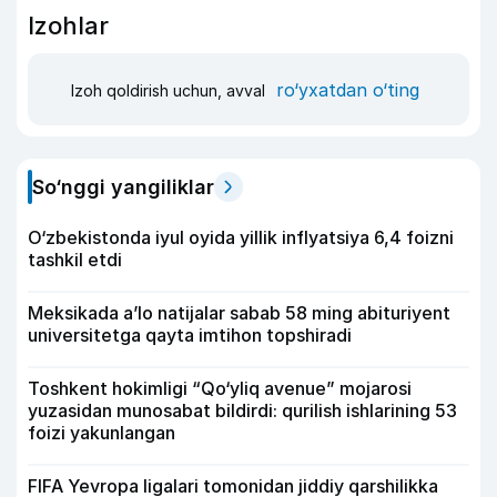
Izohlar
ro‘yxatdan o‘ting
Izoh qoldirish uchun, avval
So‘nggi yangiliklar
O‘zbekistonda iyul oyida yillik inflyatsiya 6,4 foizni
tashkil etdi
Meksikada a’lo natijalar sabab 58 ming abituriyent
universitetga qayta imtihon topshiradi
Toshkent hokimligi “Qo‘yliq avenue” mojarosi
yuzasidan munosabat bildirdi: qurilish ishlarining 53
foizi yakunlangan
FIFA Yevropa ligalari tomonidan jiddiy qarshilikka