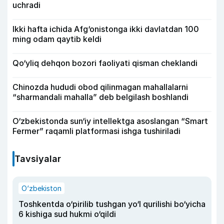
uchradi
Ikki hafta ichida Afg‘onistonga ikki davlatdan 100
ming odam qaytib keldi
Qo‘yliq dehqon bozori faoliyati qisman cheklandi
Chinozda hududi obod qilinmagan mahallalarni
“sharmandali mahalla” deb belgilash boshlandi
O‘zbekistonda sun‘iy intellektga asoslangan “Smart
Fermer” raqamli platformasi ishga tushiriladi
Tavsiyalar
O‘zbekiston
Toshkentda o‘pirilib tushgan yo‘l qurilishi bo‘yicha
6 kishiga sud hukmi o‘qildi