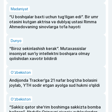
Madaniyat
“U boshqalar baxti uchun tug‘ilgan edi”. Bir umr
otasini kutgan aktrisa va dublyaj ustasi Rimma
Ahmedovaning sinovlarga to‘la hayoti
Dunyo
“Biroz sekinlashish kerak”. Mutaxassislar
insoniyat sun’iy intellektni boshqara olmay
qolishidan xavotir bildirdi
O‘zbekiston
Andijonda Tracker’ga 21 nafar bog‘cha bolasini
joylab, YTH sodir etgan ayolga sud hukmi o‘qildi
O‘zbekiston
“Sakkiz qator she’rim boshimga sakkizta bomba