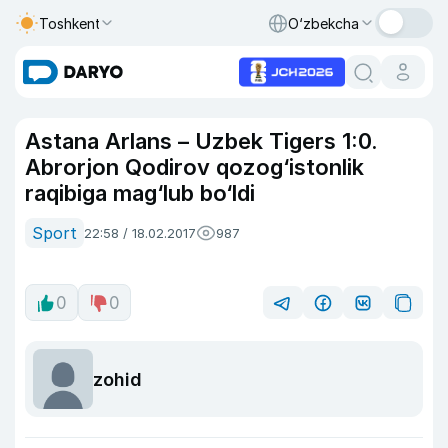
Toshkent
O‘zbekcha
Astana Arlans – Uzbek Tigers 1:0.
Abrorjon Qodirov qozog‘istonlik
raqibiga mag‘lub bo‘ldi
Sport
22:58 / 18.02.2017
987
0
0
zohid