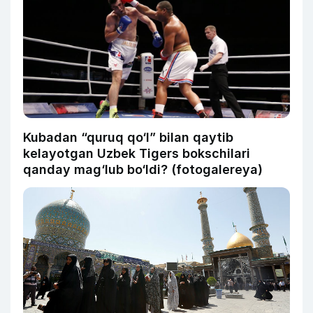
Kubadan “quruq qo‘l” bilan qaytib
kelayotgan Uzbek Tigers bokschilari
qanday mag‘lub bo‘ldi? (fotogalereya)