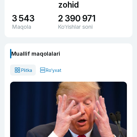
zohid
3 543
2 390 971
Maqola
Ko‘rishlar soni
Muallif maqolalari
Plitka
Ro‘yxat