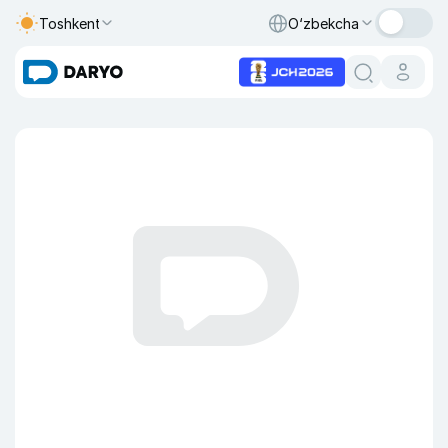
Toshkent
O‘zbekcha