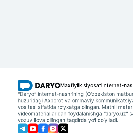
Maxfiylik siyosati
Internet-nas
“Daryo” internet-nashrining (O‘zbekiston matbuo
huzuridagi Axborot va ommaviy kommunikatsiyal
vositasi sifatida ro‘yxatga olingan. Matnli materi
videomateriallaridan foydalanishga “daryo.uz” sa
yozuv ilova qilingan taqdirda yo‘l qo‘yiladi.