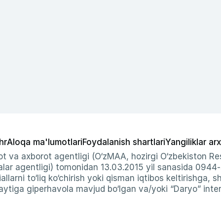
hr
Aloqa ma'lumotlari
Foydalanish shartlari
Yangiliklar arx
t va axborot agentligi (O‘zMAA, hozirgi O‘zbekiston Res
ar agentligi) tomonidan 13.03.2015 yil sanasida 0944
allarni to‘liq ko‘chirish yoki qisman iqtibos keltirishga, 
ytiga giperhavola mavjud bo‘lgan va/yoki “Daryo” intern