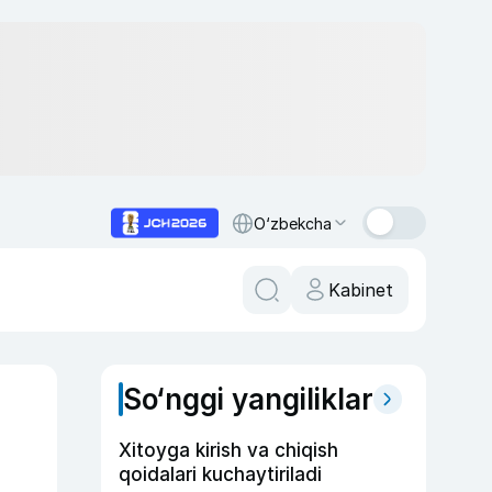
O‘zbekcha
Kabinet
So‘nggi yangiliklar
Xitoyga kirish va chiqish
qoidalari kuchaytiriladi