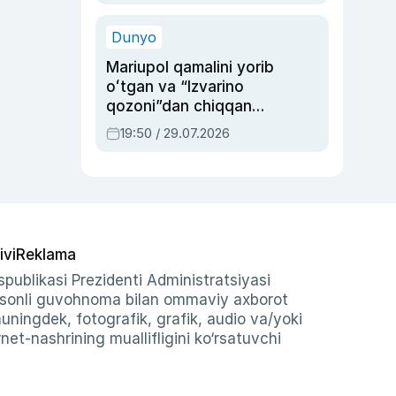
qolgan voqea
Dunyo
Mariupol qamalini yorib
oʻtgan va “Izvarino
qozoni”dan chiqqan
qahramon — Ukraina
19:50 / 29.07.2026
armiyasi bosh
qoʻmondoni Drapatiy
haqida
ivi
Reklama
publikasi Prezidenti Administratsiyasi
-sonli guvohnoma bilan ommaviy axborot
shuningdek, fotografik, grafik, audio va/yoki
et-nashrining muallifligini ko‘rsatuvchi