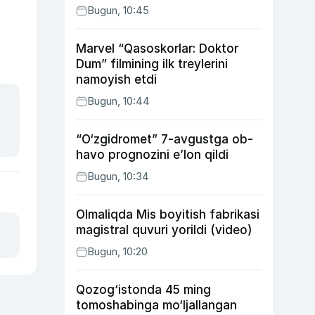
Bugun, 10:45
Marvel “Qasoskorlar: Doktor
Dum” filmining ilk treylerini
namoyish etdi
Bugun, 10:44
“O‘zgidromet” 7-avgustga ob-
havo prognozini e’lon qildi
Bugun, 10:34
Olmaliqda Mis boyitish fabrikasi
magistral quvuri yorildi (video)
Bugun, 10:20
Qozog‘istonda 45 ming
tomoshabinga mo‘ljallangan