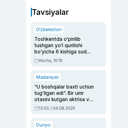
Tavsiyalar
O‘zbekiston
Toshkentda o‘pirilib
tushgan yo‘l qurilishi
bo‘yicha 6 kishiga sud
hukmi o‘qildi
Kecha, 10:10
Madaniyat
“U boshqalar baxti uchun
tug‘ilgan edi”. Bir umr
otasini kutgan aktrisa va
dublyaj ustasi Rimma
13:55 / 04.08.2026
Ahmedovaning
sinovlarga to‘la hayoti
Dunyo