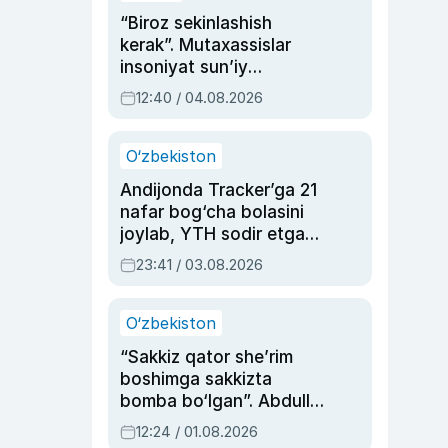
“Biroz sekinlashish
kerak”. Mutaxassislar
insoniyat sun’iy
intellektni boshqara
12:40 / 04.08.2026
olmay qolishidan xavotir
bildirdi
O‘zbekiston
Andijonda Tracker’ga 21
nafar bog‘cha bolasini
joylab, YTH sodir etgan
ayolga sud hukmi o‘qildi
23:41 / 03.08.2026
O‘zbekiston
“Sakkiz qator she’rim
boshimga sakkizta
bomba bo‘lgan”. Abdulla
Oripovni siyosiy
12:24 / 01.08.2026
ayblovlardan asrab