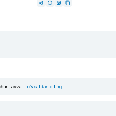
uchun, avval
ro‘yxatdan o‘ting