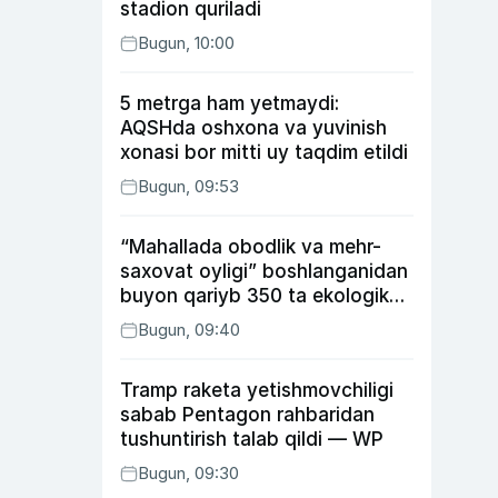
stadion quriladi
Bugun, 10:00
5 metrga ham yetmaydi:
AQSHda oshxona va yuvinish
xonasi bor mitti uy taqdim etildi
Bugun, 09:53
“Mahallada obodlik va mehr-
saxovat oyligi” boshlanganidan
buyon qariyb 350 ta ekologik
huquqbuzarlik aniqlandi
Bugun, 09:40
Tramp raketa yetishmovchiligi
sabab Pentagon rahbaridan
tushuntirish talab qildi — WP
Bugun, 09:30