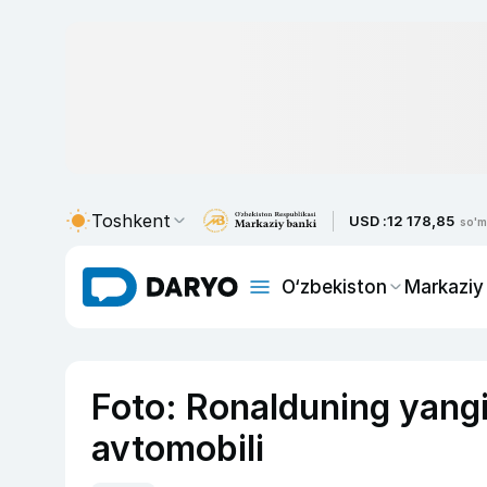
Toshkent
USD :
12 178,85
so'm
O‘zbekiston
Markaziy
Foto: Ronalduning yang
avtomobili