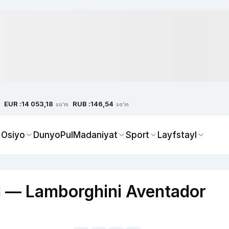
EUR :
RUB :
14 053,18
146,54
so'm
so'm
 Osiyo
Dunyo
Pul
Madaniyat
Sport
Layfstayl
i — Lamborghini Aventador