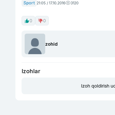
Sport
21:05 / 17.10.2016
3120
0
0
zohid
Izohlar
Izoh qoldirish 