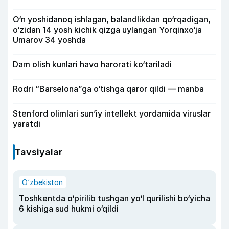
O‘n yoshidanoq ishlagan, balandlikdan qo‘rqadigan,
o‘zidan 14 yosh kichik qizga uylangan Yorqinxo‘ja
Umarov 34 yoshda
Dam olish kunlari havo harorati ko‘tariladi
Rodri “Barselona”ga o‘tishga qaror qildi — manba
Stenford olimlari sun’iy intellekt yordamida viruslar
yaratdi
Tavsiyalar
O‘zbekiston
Toshkentda o‘pirilib tushgan yo‘l qurilishi bo‘yicha
6 kishiga sud hukmi o‘qildi