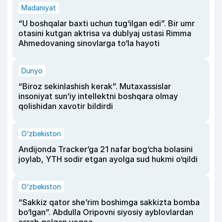
Madaniyat
“U boshqalar baxti uchun tug‘ilgan edi”. Bir umr
otasini kutgan aktrisa va dublyaj ustasi Rimma
Ahmedovaning sinovlarga to‘la hayoti
Dunyo
“Biroz sekinlashish kerak”. Mutaxassislar
insoniyat sun’iy intellektni boshqara olmay
qolishidan xavotir bildirdi
O‘zbekiston
Andijonda Tracker’ga 21 nafar bog‘cha bolasini
joylab, YTH sodir etgan ayolga sud hukmi o‘qildi
O‘zbekiston
“Sakkiz qator she’rim boshimga sakkizta bomba
bo‘lgan”. Abdulla Oripovni siyosiy ayblovlardan