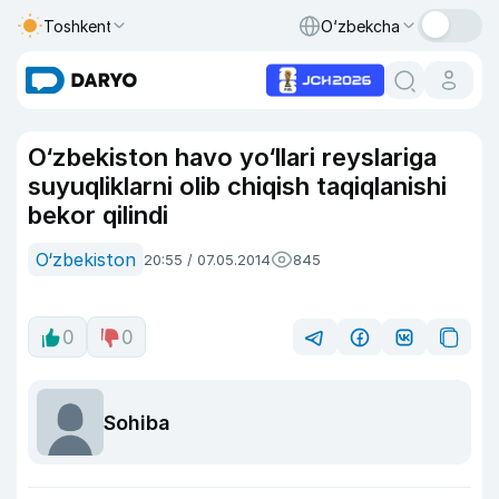
Toshkent
O‘zbekcha
O‘zbekiston havo yo‘llari reyslariga
suyuqliklarni olib chiqish taqiqlanishi
bekor qilindi
O‘zbekiston
20:55 / 07.05.2014
845
0
0
Sohiba