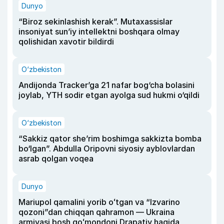
Dunyo
“Biroz sekinlashish kerak”. Mutaxassislar
insoniyat sun’iy intellektni boshqara olmay
qolishidan xavotir bildirdi
O‘zbekiston
Andijonda Tracker’ga 21 nafar bog‘cha bolasini
joylab, YTH sodir etgan ayolga sud hukmi o‘qildi
O‘zbekiston
“Sakkiz qator she’rim boshimga sakkizta bomba
bo‘lgan”. Abdulla Oripovni siyosiy ayblovlardan
asrab qolgan voqea
Dunyo
Mariupol qamalini yorib oʻtgan va “Izvarino
qozoni”dan chiqqan qahramon — Ukraina
armiyasi bosh qoʻmondoni Drapatiy haqida