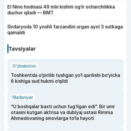
El Nino hodisasi 49 mln kishini og‘ir ocharchilikka
duchor qiladi — BMT
Sirdaryoda 10 yoshli farzandini urgan ayol 3 sutkaga
qamaldi
Tavsiyalar
O‘zbekiston
Toshkentda o‘pirilib tushgan yo‘l qurilishi bo‘yicha
6 kishiga sud hukmi o‘qildi
Madaniyat
“U boshqalar baxti uchun tug‘ilgan edi”. Bir umr
otasini kutgan aktrisa va dublyaj ustasi Rimma
Ahmedovaning sinovlarga to‘la hayoti