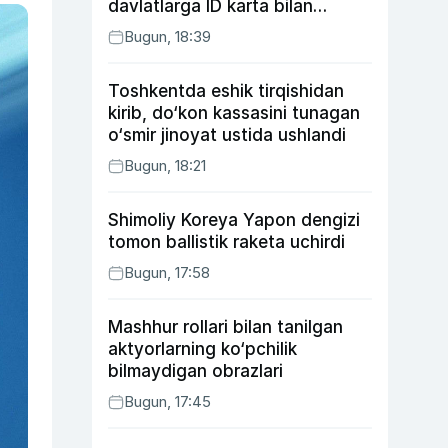
davlatlarga ID karta bilan
boriladi
Bugun, 18:39
Toshkentda eshik tirqishidan
kirib, do‘kon kassasini tunagan
o‘smir jinoyat ustida ushlandi
Bugun, 18:21
Shimoliy Koreya Yapon dengizi
tomon ballistik raketa uchirdi
Bugun, 17:58
Mashhur rollari bilan tanilgan
aktyorlarning ko‘pchilik
bilmaydigan obrazlari
Bugun, 17:45