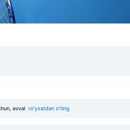
uchun, avval
ro‘yxatdan o‘ting