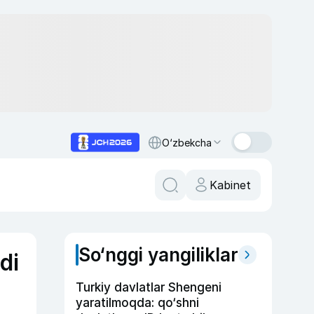
O‘zbekcha
Kabinet
So‘nggi yangiliklar
di
Turkiy davlatlar Shengeni
yaratilmoqda: qo‘shni