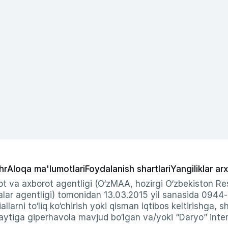
hr
Aloqa ma'lumotlari
Foydalanish shartlari
Yangiliklar arx
t va axborot agentligi (O‘zMAA, hozirgi O‘zbekiston Res
ar agentligi) tomonidan 13.03.2015 yil sanasida 0944
allarni to‘liq ko‘chirish yoki qisman iqtibos keltirishga, 
ytiga giperhavola mavjud bo‘lgan va/yoki “Daryo” intern