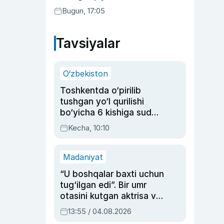
Bugun, 17:05
Tavsiyalar
O‘zbekiston
Toshkentda o‘pirilib
tushgan yo‘l qurilishi
bo‘yicha 6 kishiga sud
hukmi o‘qildi
Kecha, 10:10
Madaniyat
“U boshqalar baxti uchun
tug‘ilgan edi”. Bir umr
otasini kutgan aktrisa va
dublyaj ustasi Rimma
13:55 / 04.08.2026
Ahmedovaning