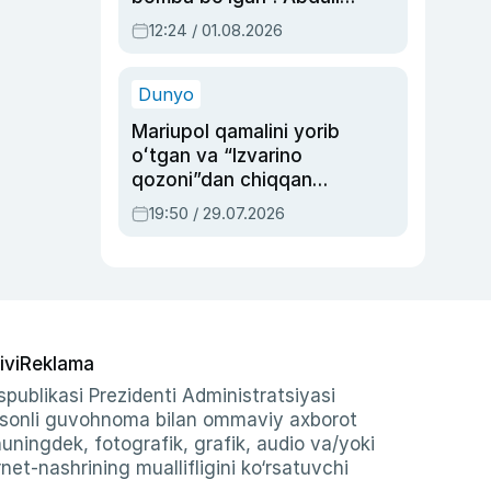
Oripovni siyosiy
12:24 / 01.08.2026
ayblovlardan asrab
qolgan voqea
Dunyo
Mariupol qamalini yorib
oʻtgan va “Izvarino
qozoni”dan chiqqan
qahramon — Ukraina
19:50 / 29.07.2026
armiyasi bosh
qoʻmondoni Drapatiy
haqida
ivi
Reklama
publikasi Prezidenti Administratsiyasi
-sonli guvohnoma bilan ommaviy axborot
shuningdek, fotografik, grafik, audio va/yoki
et-nashrining muallifligini ko‘rsatuvchi