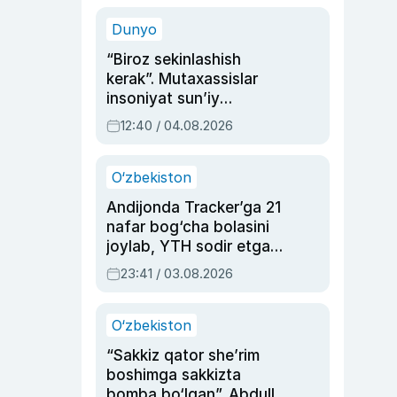
sinovlarga to‘la hayoti
Dunyo
“Biroz sekinlashish
kerak”. Mutaxassislar
insoniyat sun’iy
intellektni boshqara
12:40 / 04.08.2026
olmay qolishidan xavotir
bildirdi
O‘zbekiston
Andijonda Tracker’ga 21
nafar bog‘cha bolasini
joylab, YTH sodir etgan
ayolga sud hukmi o‘qildi
23:41 / 03.08.2026
O‘zbekiston
“Sakkiz qator she’rim
boshimga sakkizta
bomba bo‘lgan”. Abdulla