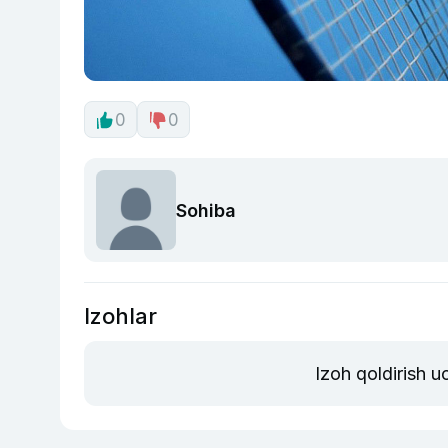
0
0
Sohiba
Izohlar
Izoh qoldirish 