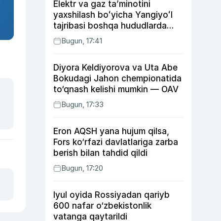
Elektr va gaz taʼminotini
yaxshilash boʻyicha Yangiyoʻl
tajribasi boshqa hududlarda
ham joriy etiladi
Bugun, 17:41
Diyora Keldiyorova va Uta Abe
Bokudagi Jahon chempionatida
to‘qnash kelishi mumkin — OAV
Bugun, 17:33
Eron AQSH yana hujum qilsa,
Fors ko‘rfazi davlatlariga zarba
berish bilan tahdid qildi
Bugun, 17:20
Iyul oyida Rossiyadan qariyb
600 nafar o‘zbekistonlik
vatanga qaytarildi