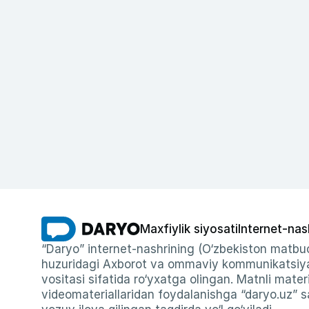
Maxfiylik siyosati
Internet-nas
“Daryo” internet-nashrining (O‘zbekiston matbuo
huzuridagi Axborot va ommaviy kommunikatsiyal
vositasi sifatida ro‘yxatga olingan. Matnli materi
videomateriallaridan foydalanishga “daryo.uz” sa