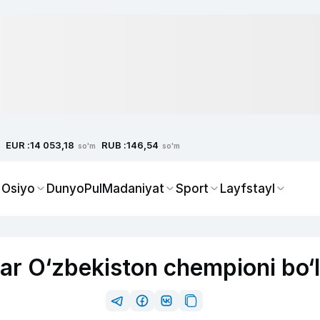
EUR :
RUB :
14 053,18
146,54
so'm
so'm
 Osiyo
Dunyo
Pul
Madaniyat
Sport
Layfstayl
ar O‘zbekiston chempioni bo‘l