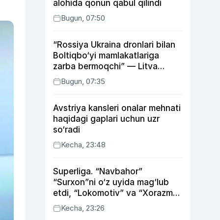
alohida qonun qabul qilindi
Bugun, 07:50
“Rossiya Ukraina dronlari bilan
Boltiqbo‘yi mamlakatlariga
zarba bermoqchi” — Litva
mudofaa vaziri
Bugun, 07:35
Avstriya kansleri onalar mehnati
haqidagi gaplari uchun uzr
so‘radi
Kecha, 23:48
Superliga. “Navbahor”
“Surxon”ni o‘z uyida mag‘lub
etdi, “Lokomotiv” va “Xorazm”
uyda g‘alaba qozondi
Kecha, 23:26