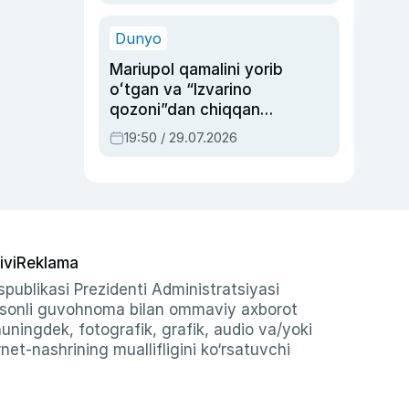
qolgan voqea
Dunyo
Mariupol qamalini yorib
oʻtgan va “Izvarino
qozoni”dan chiqqan
qahramon — Ukraina
19:50 / 29.07.2026
armiyasi bosh
qoʻmondoni Drapatiy
haqida
ivi
Reklama
publikasi Prezidenti Administratsiyasi
-sonli guvohnoma bilan ommaviy axborot
shuningdek, fotografik, grafik, audio va/yoki
et-nashrining muallifligini ko‘rsatuvchi