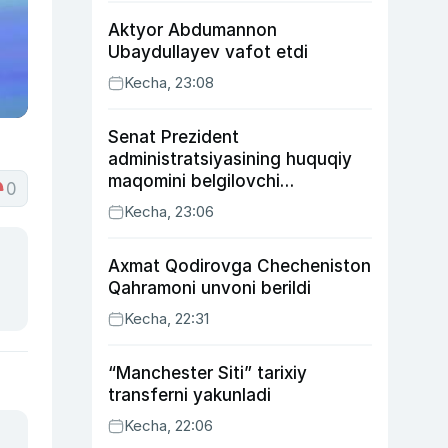
Aktyor Abdu­mannon
Ubaydullayev vafot etdi
Kecha, 23:08
Senat Prezident
administratsiyasining huquqiy
maqomini belgilovchi
0
konstitutsiyaviy qonunni
Kecha, 23:06
ma’qulladi
Axmat Qodirovga Checheniston
Qahramoni unvoni berildi
Kecha, 22:31
“Manchester Siti” tarixiy
transferni yakunladi
Kecha, 22:06