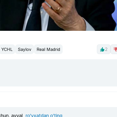
YCHL
Saylov
Real Madrid
2
uchun, avval
ro‘yxatdan o‘ting