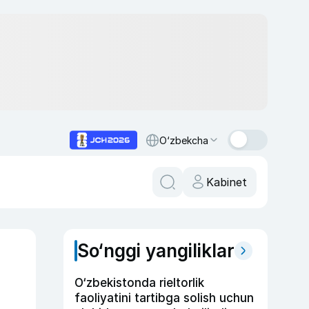
O‘zbekcha
Kabinet
So‘nggi yangiliklar
O‘zbekistonda rieltorlik
faoliyatini tartibga solish uchun