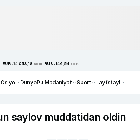
EUR :
RUB :
14 053,18
146,54
so'm
so'm
 Osiyo
Dunyo
Pul
Madaniyat
Sport
Layfstayl
hun saylov muddatidan oldin