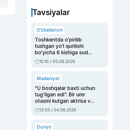
Tavsiyalar
O‘zbekiston
Toshkentda o‘pirilib
tushgan yo‘l qurilishi
bo‘yicha 6 kishiga sud
hukmi o‘qildi
10:10 / 05.08.2026
Madaniyat
“U boshqalar baxti uchun
tug‘ilgan edi”. Bir umr
otasini kutgan aktrisa va
dublyaj ustasi Rimma
13:55 / 04.08.2026
Ahmedovaning
sinovlarga to‘la hayoti
Dunyo