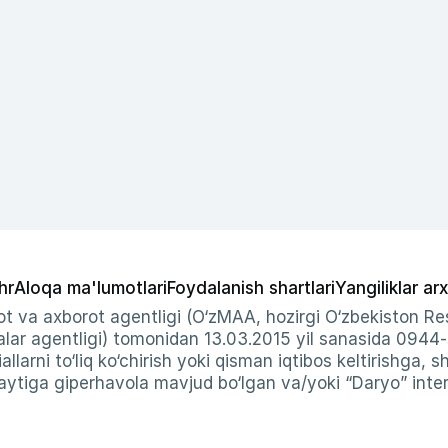
hr
Aloqa ma'lumotlari
Foydalanish shartlari
Yangiliklar arx
t va axborot agentligi (O‘zMAA, hozirgi O‘zbekiston Res
ar agentligi) tomonidan 13.03.2015 yil sanasida 0944
allarni to‘liq ko‘chirish yoki qisman iqtibos keltirishga, 
ytiga giperhavola mavjud bo‘lgan va/yoki “Daryo” intern