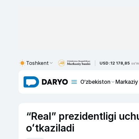
Toshkent
USD :
12 178,85
so'm
O‘zbekiston
Markaziy
“Real” prezidentligi uc
oʻtkaziladi