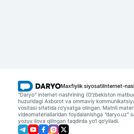
Maxfiylik siyosati
Internet-nas
“Daryo” internet-nashrining (O‘zbekiston matbuo
huzuridagi Axborot va ommaviy kommunikatsiyal
vositasi sifatida ro‘yxatga olingan. Matnli materi
videomateriallaridan foydalanishga “daryo.uz” sa
yozuv ilova qilingan taqdirda yo‘l qo‘yiladi.