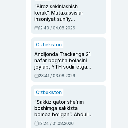
“Biroz sekinlashish
kerak”. Mutaxassislar
insoniyat sun’iy
intellektni boshqara
12:40 / 04.08.2026
olmay qolishidan xavotir
bildirdi
O‘zbekiston
Andijonda Tracker’ga 21
nafar bog‘cha bolasini
joylab, YTH sodir etgan
ayolga sud hukmi o‘qildi
23:41 / 03.08.2026
O‘zbekiston
“Sakkiz qator she’rim
boshimga sakkizta
bomba bo‘lgan”. Abdulla
Oripovni siyosiy
12:24 / 01.08.2026
ayblovlardan asrab