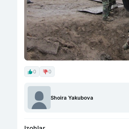
0
0
Shoira Yakubova
Izohlar