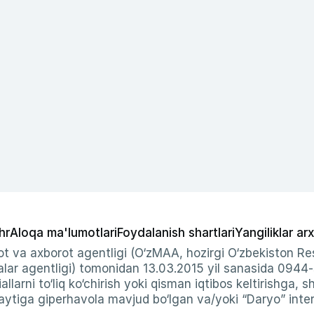
hr
Aloqa ma'lumotlari
Foydalanish shartlari
Yangiliklar arx
t va axborot agentligi (O‘zMAA, hozirgi O‘zbekiston Res
ar agentligi) tomonidan 13.03.2015 yil sanasida 0944
allarni to‘liq ko‘chirish yoki qisman iqtibos keltirishga, 
ytiga giperhavola mavjud bo‘lgan va/yoki “Daryo” intern