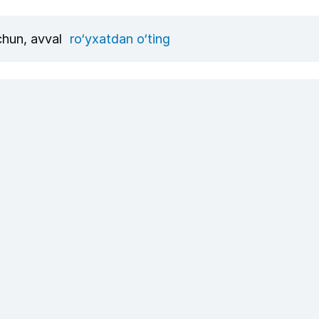
uchun, avval
ro‘yxatdan o‘ting