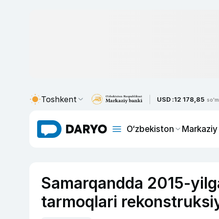
Toshkent
USD :
12 178,85
so'm
O‘zbekiston
Markaziy
Samarqandda 2015-yilga
tarmoqlari rekonstruksiy