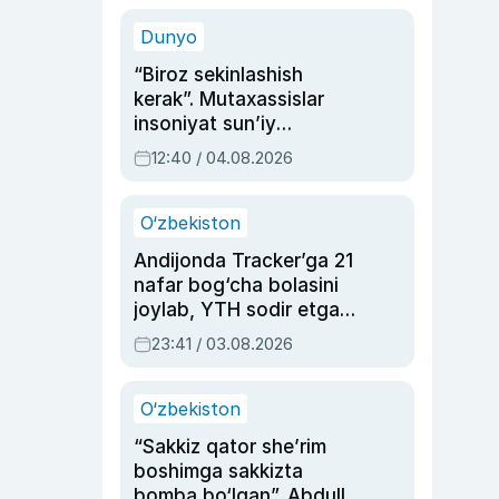
sinovlarga to‘la hayoti
Dunyo
“Biroz sekinlashish
kerak”. Mutaxassislar
insoniyat sun’iy
intellektni boshqara
12:40 / 04.08.2026
olmay qolishidan xavotir
bildirdi
O‘zbekiston
Andijonda Tracker’ga 21
nafar bog‘cha bolasini
joylab, YTH sodir etgan
ayolga sud hukmi o‘qildi
23:41 / 03.08.2026
O‘zbekiston
“Sakkiz qator she’rim
boshimga sakkizta
bomba bo‘lgan”. Abdulla