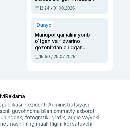
Oripovni siyosiy
12:24 / 01.08.2026
ayblovlardan asrab
qolgan voqea
Dunyo
Mariupol qamalini yorib
oʻtgan va “Izvarino
qozoni”dan chiqqan
qahramon — Ukraina
19:50 / 29.07.2026
armiyasi bosh
qoʻmondoni Drapatiy
haqida
ivi
Reklama
publikasi Prezidenti Administratsiyasi
-sonli guvohnoma bilan ommaviy axborot
shuningdek, fotografik, grafik, audio va/yoki
et-nashrining muallifligini ko‘rsatuvchi