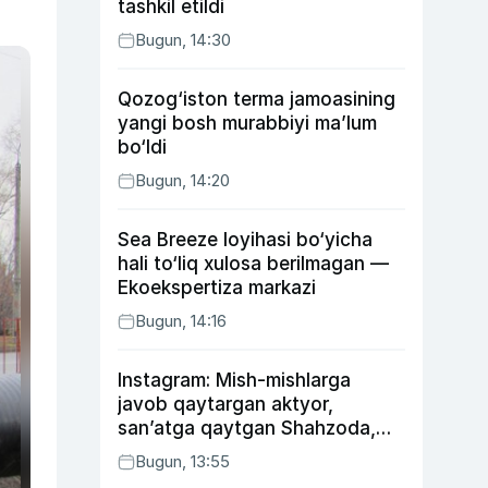
tashkil etildi
Bugun, 14:30
Qozog‘iston terma jamoasining
yangi bosh murabbiyi ma’lum
bo‘ldi
Bugun, 14:20
Sea Breeze loyihasi bo‘yicha
hali to‘liq xulosa berilmagan —
Ekoekspertiza markazi
Bugun, 14:16
Instagram: Mish-mishlarga
javob qaytargan aktyor,
san’atga qaytgan Shahzoda,
yo‘lga asfalt yotqizgan
Bugun, 13:55
Jahongir Otajonov