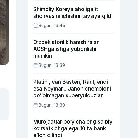
Shimoliy Koreya aholiga it
sho‘rvasini ichishni tavsiya qildi
Bugun, 13:45
O‘zbekistonlik hamshiralar
AQSHga ishga yuborilishi
mumkin
Bugun, 13:39
Platini, van Basten, Raul, endi
esa Neymar... Jahon chempioni
bo‘lolmagan superyulduzlar
Bugun, 13:30
Murojaatlar bo‘yicha eng salbiy
ko‘rsatkichga ega 10 ta bank
e’lon qilindi