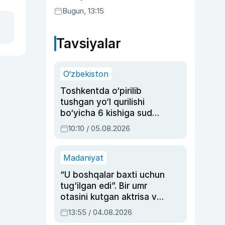
Bugun, 13:15
Tavsiyalar
O‘zbekiston
Toshkentda o‘pirilib
tushgan yo‘l qurilishi
bo‘yicha 6 kishiga sud
hukmi o‘qildi
10:10 / 05.08.2026
Madaniyat
“U boshqalar baxti uchun
tug‘ilgan edi”. Bir umr
otasini kutgan aktrisa va
dublyaj ustasi Rimma
13:55 / 04.08.2026
Ahmedovaning