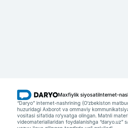
Maxfiylik siyosati
Internet-nas
“Daryo” internet-nashrining (O‘zbekiston matbuo
huzuridagi Axborot va ommaviy kommunikatsiyal
vositasi sifatida ro‘yxatga olingan. Matnli materi
videomateriallaridan foydalanishga “daryo.uz” sa