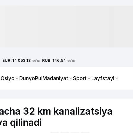
EUR :
RUB :
14 053,18
146,54
so'm
so'm
 Osiyo
Dunyo
Pul
Madaniyat
Sport
Layfstayl
cha 32 km kanalizatsiya
a qilinadi