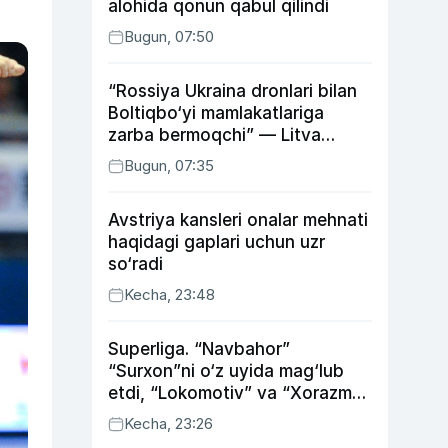
alohida qonun qabul qilindi
Bugun, 07:50
“Rossiya Ukraina dronlari bilan
Boltiqbo‘yi mamlakatlariga
zarba bermoqchi” — Litva
mudofaa vaziri
Bugun, 07:35
Avstriya kansleri onalar mehnati
haqidagi gaplari uchun uzr
so‘radi
Kecha, 23:48
Superliga. “Navbahor”
“Surxon”ni o‘z uyida mag‘lub
etdi, “Lokomotiv” va “Xorazm”
uyda g‘alaba qozondi
Kecha, 23:26