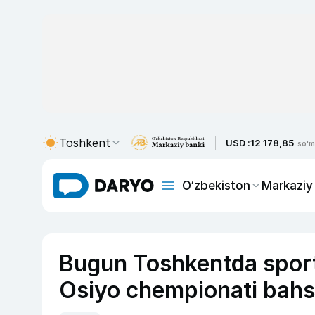
Toshkent
USD :
12 178,85
so'm
O‘zbekiston
Markaziy
Bugun Toshkentda sport 
Osiyo chempionati bahsl