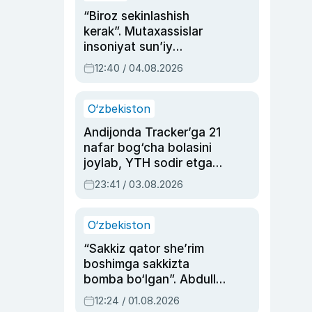
“Biroz sekinlashish
kerak”. Mutaxassislar
insoniyat sun’iy
intellektni boshqara
12:40 / 04.08.2026
olmay qolishidan xavotir
bildirdi
O‘zbekiston
Andijonda Tracker’ga 21
nafar bog‘cha bolasini
joylab, YTH sodir etgan
ayolga sud hukmi o‘qildi
23:41 / 03.08.2026
O‘zbekiston
“Sakkiz qator she’rim
boshimga sakkizta
bomba bo‘lgan”. Abdulla
Oripovni siyosiy
12:24 / 01.08.2026
ayblovlardan asrab