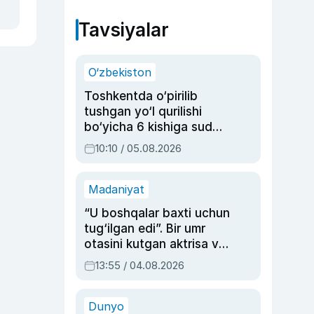
Tavsiyalar
O‘zbekiston
Toshkentda o‘pirilib
tushgan yo‘l qurilishi
bo‘yicha 6 kishiga sud
hukmi o‘qildi
10:10 / 05.08.2026
Madaniyat
“U boshqalar baxti uchun
tug‘ilgan edi”. Bir umr
otasini kutgan aktrisa va
dublyaj ustasi Rimma
13:55 / 04.08.2026
Ahmedovaning
sinovlarga to‘la hayoti
Dunyo