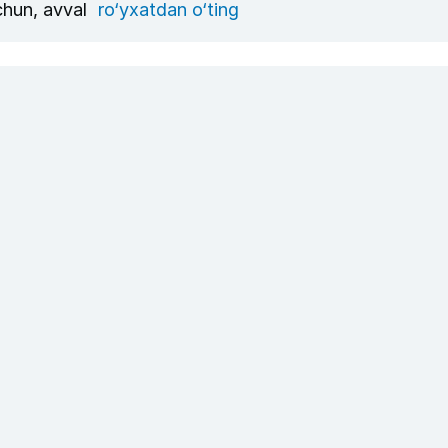
uchun, avval
ro‘yxatdan o‘ting