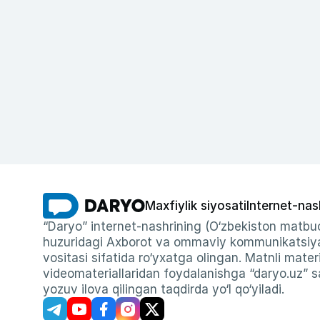
Maxfiylik siyosati
Internet-nas
“Daryo” internet-nashrining (O‘zbekiston matbuo
huzuridagi Axborot va ommaviy kommunikatsiyal
vositasi sifatida ro‘yxatga olingan. Matnli materi
videomateriallaridan foydalanishga “daryo.uz” sa
yozuv ilova qilingan taqdirda yo‘l qo‘yiladi.