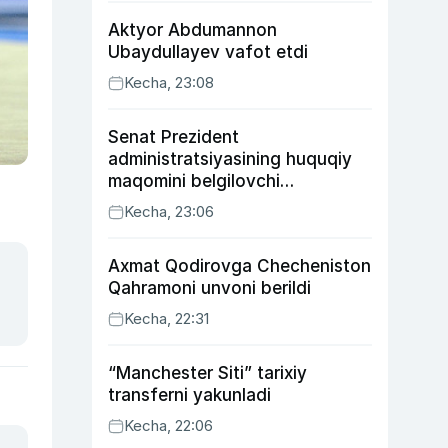
Aktyor Abdu­mannon
Ubaydullayev vafot etdi
Kecha, 23:08
Senat Prezident
administratsiyasining huquqiy
maqomini belgilovchi
konstitutsiyaviy qonunni
Kecha, 23:06
ma’qulladi
Axmat Qodirovga Checheniston
Qahramoni unvoni berildi
Kecha, 22:31
“Manchester Siti” tarixiy
transferni yakunladi
Kecha, 22:06