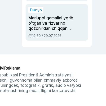
qolgan voqea
Dunyo
Mariupol qamalini yorib
oʻtgan va “Izvarino
qozoni”dan chiqqan
qahramon — Ukraina
19:50 / 29.07.2026
armiyasi bosh
qoʻmondoni Drapatiy
haqida
ivi
Reklama
publikasi Prezidenti Administratsiyasi
-sonli guvohnoma bilan ommaviy axborot
shuningdek, fotografik, grafik, audio va/yoki
et-nashrining muallifligini ko‘rsatuvchi