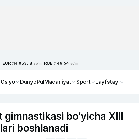
EUR :
RUB :
14 053,18
146,54
so'm
so'm
 Osiyo
Dunyo
Pul
Madaniyat
Sport
Layfstayl
gimnastikasi bo‘yicha XIII
ari boshlanadi