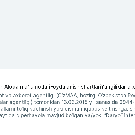
hr
Aloqa ma'lumotlari
Foydalanish shartlari
Yangiliklar arx
t va axborot agentligi (O‘zMAA, hozirgi O‘zbekiston Res
ar agentligi) tomonidan 13.03.2015 yil sanasida 0944
allarni to‘liq ko‘chirish yoki qisman iqtibos keltirishga, 
ytiga giperhavola mavjud bo‘lgan va/yoki “Daryo” intern