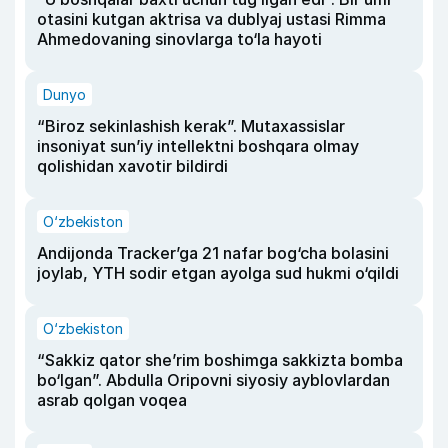
otasini kutgan aktrisa va dublyaj ustasi Rimma
Ahmedovaning sinovlarga to‘la hayoti
Dunyo
“Biroz sekinlashish kerak”. Mutaxassislar
insoniyat sun’iy intellektni boshqara olmay
qolishidan xavotir bildirdi
O‘zbekiston
Andijonda Tracker’ga 21 nafar bog‘cha bolasini
joylab, YTH sodir etgan ayolga sud hukmi o‘qildi
O‘zbekiston
“Sakkiz qator she’rim boshimga sakkizta bomba
bo‘lgan”. Abdulla Oripovni siyosiy ayblovlardan
asrab qolgan voqea