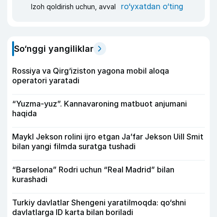
ro‘yxatdan o‘ting
Izoh qoldirish uchun, avval
So‘nggi yangiliklar
Rossiya va Qirg‘iziston yagona mobil aloqa
operatori yaratadi
“Yuzma-yuz”. Kannavaroning matbuot anjumani
haqida
Maykl Jekson rolini ijro etgan Ja’far Jekson Uill Smit
bilan yangi filmda suratga tushadi
“Barselona” Rodri uchun “Real Madrid” bilan
kurashadi
Turkiy davlatlar Shengeni yaratilmoqda: qo‘shni
davlatlarga ID karta bilan boriladi