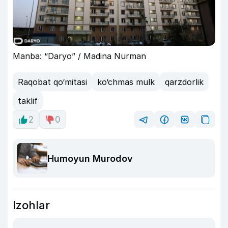
Manba: “Daryo” / Madina Nurman
Raqobat qo‘mitasi
ko‘chmas mulk
qarzdorlik
taklif
2
0
Humoyun Murodov
Izohlar