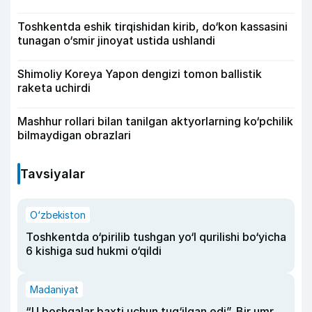
Toshkentda eshik tirqishidan kirib, do‘kon kassasini
tunagan o‘smir jinoyat ustida ushlandi
Shimoliy Koreya Yapon dengizi tomon ballistik
raketa uchirdi
Mashhur rollari bilan tanilgan aktyorlarning ko‘pchilik
bilmaydigan obrazlari
Tavsiyalar
O‘zbekiston
Toshkentda o‘pirilib tushgan yo‘l qurilishi bo‘yicha
6 kishiga sud hukmi o‘qildi
Madaniyat
“U boshqalar baxti uchun tug‘ilgan edi”. Bir umr