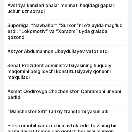
Avstriya kansleri onalar mehnati haqidagi gaplari
uchun uzr so‘radi
Superliga. “Navbahor” “Surxon”ni o‘z uyida mag‘lub
etdi, “Lokomotiv” va “Xorazm” uyda g‘alaba
qozondi
Aktyor Abdu­mannon Ubaydullayev vafot etdi
Senat Prezident administratsiyasining huquqiy
maqomini belgilovchi konstitutsiyaviy qonunni
ma’qulladi
Axmat Qodirovga Checheniston Qahramoni unvoni
berildi
“Manchester Siti” tarixiy transferni yakunladi
Elektromobil xaridi uchun avtokredit foizining bir
qismi davlat tomonidan qoplab berilishi mumkin