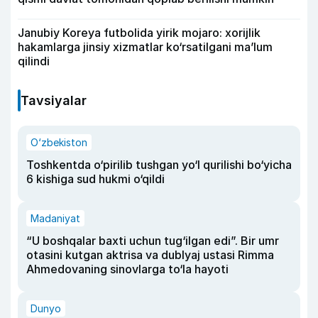
Janubiy Koreya futbolida yirik mojaro: xorijlik
hakamlarga jinsiy xizmatlar ko‘rsatilgani ma’lum
qilindi
Tavsiyalar
O‘zbekiston
Toshkentda o‘pirilib tushgan yo‘l qurilishi bo‘yicha
6 kishiga sud hukmi o‘qildi
Madaniyat
“U boshqalar baxti uchun tug‘ilgan edi”. Bir umr
otasini kutgan aktrisa va dublyaj ustasi Rimma
Ahmedovaning sinovlarga to‘la hayoti
Dunyo