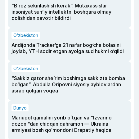
“Biroz sekinlashish kerak”. Mutaxassislar
insoniyat sun’iy intellektni boshqara olmay
qolishidan xavotir bildirdi
O‘zbekiston
Andijonda Tracker’ga 21 nafar bog‘cha bolasini
joylab, YTH sodir etgan ayolga sud hukmi o‘qildi
O‘zbekiston
“Sakkiz qator she’rim boshimga sakkizta bomba
bo‘lgan”. Abdulla Oripovni siyosiy ayblovlardan
asrab qolgan voqea
Dunyo
Mariupol qamalini yorib oʻtgan va “Izvarino
qozoni”dan chiqqan qahramon — Ukraina
armiyasi bosh qoʻmondoni Drapatiy haqida