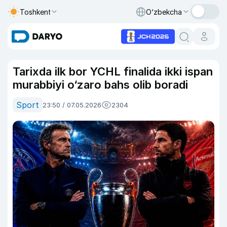
Toshkent
O‘zbekcha
Tarixda ilk bor YCHL finalida ikki ispan
murabbiyi o‘zaro bahs olib boradi
Sport
23:50 / 07.05.2026
2304