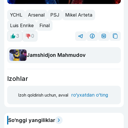
YCHL
Arsenal
PSJ
Mikel Arteta
Luis Enrike
Final
3
0
Jamshidjon Mahmudov
Izohlar
ro‘yxatdan o‘ting
Izoh qoldirish uchun, avval
So‘nggi yangiliklar