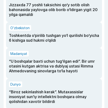
Jizzaxda 77 yoshli taksichini qo‘y sotib olish
bahonasida yaylovga olib borib o‘ldirgan yigit 20
yilga qamaldi
O‘zbekiston
Toshkentda o‘pirilib tushgan yo‘l qurilishi bo‘yicha
6 kishiga sud hukmi o‘qildi
Madaniyat
“U boshqalar baxti uchun tug‘ilgan edi”. Bir umr
otasini kutgan aktrisa va dublyaj ustasi Rimma
Ahmedovaning sinovlarga to‘la hayoti
Dunyo
“Biroz sekinlashish kerak”. Mutaxassislar
insoniyat sun’iy intellektni boshqara olmay
qolishidan xavotir bildirdi