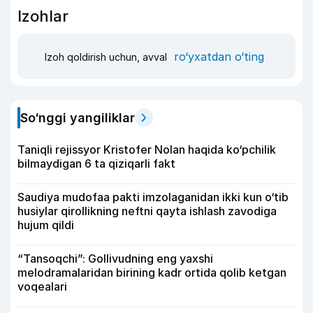
Izohlar
ro‘yxatdan o‘ting
Izoh qoldirish uchun, avval
So‘nggi yangiliklar
Taniqli rejissyor Kristofer Nolan haqida ko‘pchilik
bilmaydigan 6 ta qiziqarli fakt
Saudiya mudofaa pakti imzolaganidan ikki kun o‘tib
husiylar qirollikning neftni qayta ishlash zavodiga
hujum qildi
“Tansoqchi”: Gollivudning eng yaxshi
melodramalaridan birining kadr ortida qolib ketgan
voqealari