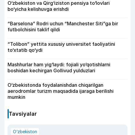
O‘zbekiston va Qirg‘iziston pensiya to‘lovlari
bo‘yicha kelishuvga erishdi
“Barselona” Rodri uchun “Manchester Siti”ga bir
futbolchisini taklif qildi
“Tolibon” yettita xususiy universitet faoliyatini
to‘xtatib qo‘ydi
Mashhurlar ham yig‘laydi: fojiali yo‘qotishlarni
boshidan kechirgan Gollivud yulduzlari
O‘zbekistonda foydalanishdan chiqarilgan
aerodromlar turizm maqsadida ijaraga berilishi
mumkin
Tavsiyalar
O‘zbekiston