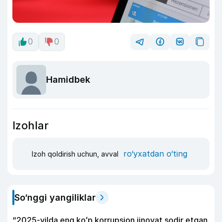
0
0
Hamidbek
Izohlar
ro‘yxatdan o‘ting
Izoh qoldirish uchun, avval
So‘nggi yangiliklar
“2025-yilda eng koʻp korrupsion jinoyat sodir etgan