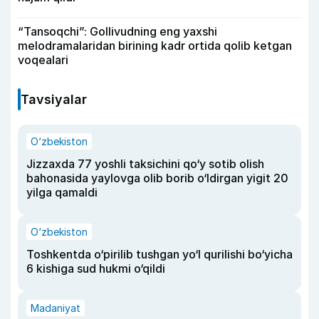
“Tansoqchi”: Gollivudning eng yaxshi
melodramalaridan birining kadr ortida qolib ketgan
voqealari
Tavsiyalar
O‘zbekiston
Jizzaxda 77 yoshli taksichini qo‘y sotib olish
bahonasida yaylovga olib borib o‘ldirgan yigit 20
yilga qamaldi
O‘zbekiston
Toshkentda o‘pirilib tushgan yo‘l qurilishi bo‘yicha
6 kishiga sud hukmi o‘qildi
Madaniyat