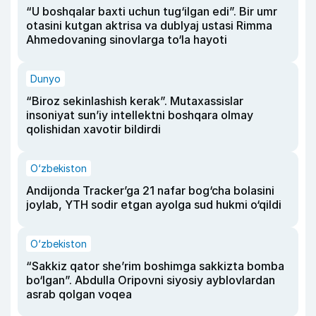
“U boshqalar baxti uchun tug‘ilgan edi”. Bir umr
otasini kutgan aktrisa va dublyaj ustasi Rimma
Ahmedovaning sinovlarga to‘la hayoti
Dunyo
“Biroz sekinlashish kerak”. Mutaxassislar
insoniyat sun’iy intellektni boshqara olmay
qolishidan xavotir bildirdi
O‘zbekiston
Andijonda Tracker’ga 21 nafar bog‘cha bolasini
joylab, YTH sodir etgan ayolga sud hukmi o‘qildi
O‘zbekiston
“Sakkiz qator she’rim boshimga sakkizta bomba
bo‘lgan”. Abdulla Oripovni siyosiy ayblovlardan
asrab qolgan voqea