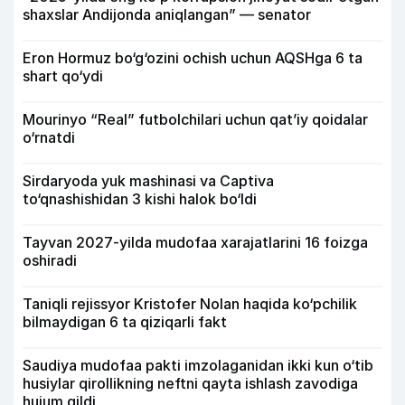
shaxslar Andijonda aniqlangan” — senator
Eron Hormuz bo‘g‘ozini ochish uchun AQSHga 6 ta
shart qo‘ydi
Mourinyo “Real” futbolchilari uchun qat’iy qoidalar
o‘rnatdi
Sirdaryoda yuk mashinasi va Captiva
to‘qnashishidan 3 kishi halok bo‘ldi
Tayvan 2027-yilda mudofaa xarajatlarini 16 foizga
oshiradi
Taniqli rejissyor Kristofer Nolan haqida ko‘pchilik
bilmaydigan 6 ta qiziqarli fakt
Saudiya mudofaa pakti imzolaganidan ikki kun o‘tib
husiylar qirollikning neftni qayta ishlash zavodiga
hujum qildi