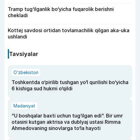
Tramp tug‘ilganlik bo‘yicha fuqarolik berishni
chekladi
Kottej savdosi ortidan tovlamachilik qilgan aka-uka
ushlandi
Tavsiyalar
O‘zbekiston
Toshkentda o‘pirilib tushgan yo‘l qurilishi bo‘yicha
6 kishiga sud hukmi o‘qildi
Madaniyat
“U boshqalar baxti uchun tug‘ilgan edi”. Bir umr
otasini kutgan aktrisa va dublyaj ustasi Rimma
Ahmedovaning sinovlarga to‘la hayoti