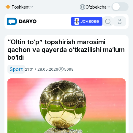
Toshkent
O‘zbekcha
“Oltin to‘p” topshirish marosimi
qachon va qayerda o‘tkazilishi ma’lum
bo‘ldi
Sport
21:31 / 28.05.2026
5098