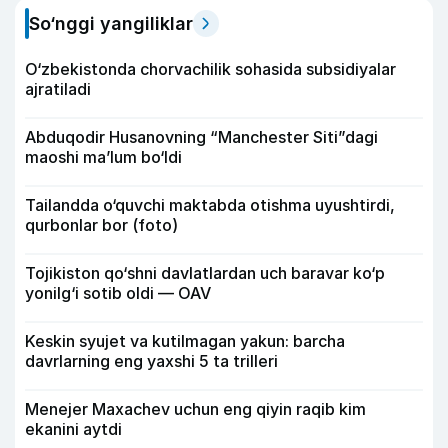
So‘nggi yangiliklar
O‘zbekistonda chorvachilik sohasida subsidiyalar
ajratiladi
Abduqodir Husanovning “Manchester Siti”dagi
maoshi ma’lum bo‘ldi
Tailandda o‘quvchi maktabda otishma uyushtirdi,
qurbonlar bor (foto)
Tojikiston qo‘shni davlatlardan uch baravar ko‘p
yonilg‘i sotib oldi — OAV
Keskin syujet va kutilmagan yakun: barcha
davrlarning eng yaxshi 5 ta trilleri
Menejer Maxachev uchun eng qiyin raqib kim
ekanini aytdi