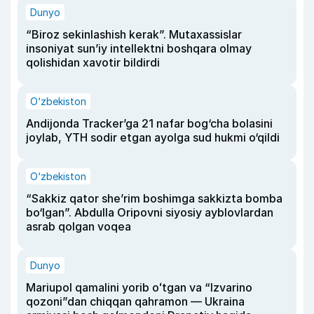
Dunyo
“Biroz sekinlashish kerak”. Mutaxassislar
insoniyat sun’iy intellektni boshqara olmay
qolishidan xavotir bildirdi
O‘zbekiston
Andijonda Tracker’ga 21 nafar bog‘cha bolasini
joylab, YTH sodir etgan ayolga sud hukmi o‘qildi
O‘zbekiston
“Sakkiz qator she’rim boshimga sakkizta bomba
bo‘lgan”. Abdulla Oripovni siyosiy ayblovlardan
asrab qolgan voqea
Dunyo
Mariupol qamalini yorib oʻtgan va “Izvarino
qozoni”dan chiqqan qahramon — Ukraina