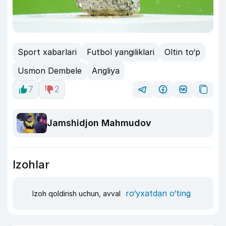
Sport xabarlari
Futbol yangiliklari
Oltin to‘p
Usmon Dembele
Angliya
7
2
Jamshidjon Mahmudov
Izohlar
ro‘yxatdan o‘ting
Izoh qoldirish uchun, avval