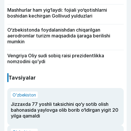
Mashhurlar ham yig‘laydi: fojiali yo‘qotishlarni
boshidan kechirgan Gollivud yulduzlari
O‘zbekistonda foydalanishdan chiqarilgan
aerodromlar turizm maqsadida ijaraga berilishi
mumkin
Vengriya Oliy sudi sobiq raisi prezidentlikka
nomzodini qoʻydi
Tavsiyalar
O‘zbekiston
Jizzaxda 77 yoshli taksichini qo‘y sotib olish
bahonasida yaylovga olib borib o‘ldirgan yigit 20
yilga qamaldi