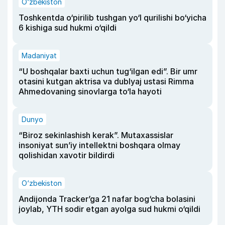
O‘zbekiston
Toshkentda o‘pirilib tushgan yo‘l qurilishi bo‘yicha
6 kishiga sud hukmi o‘qildi
Madaniyat
“U boshqalar baxti uchun tug‘ilgan edi”. Bir umr
otasini kutgan aktrisa va dublyaj ustasi Rimma
Ahmedovaning sinovlarga to‘la hayoti
Dunyo
“Biroz sekinlashish kerak”. Mutaxassislar
insoniyat sun’iy intellektni boshqara olmay
qolishidan xavotir bildirdi
O‘zbekiston
Andijonda Tracker’ga 21 nafar bog‘cha bolasini
joylab, YTH sodir etgan ayolga sud hukmi o‘qildi