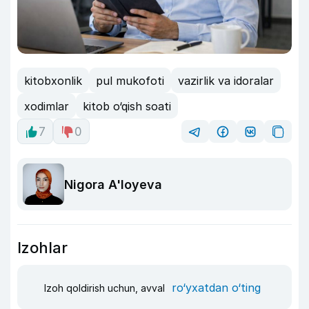
kitobxonlik
pul mukofoti
vazirlik va idoralar
xodimlar
kitob o‘qish soati
7
0
Nigora A'loyeva
Izohlar
ro‘yxatdan o‘ting
Izoh qoldirish uchun, avval