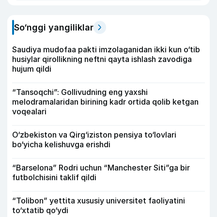
So‘nggi yangiliklar
Saudiya mudofaa pakti imzolaganidan ikki kun o‘tib
husiylar qirollikning neftni qayta ishlash zavodiga
hujum qildi
“Tansoqchi”: Gollivudning eng yaxshi
melodramalaridan birining kadr ortida qolib ketgan
voqealari
O‘zbekiston va Qirg‘iziston pensiya to‘lovlari
bo‘yicha kelishuvga erishdi
“Barselona” Rodri uchun “Manchester Siti”ga bir
futbolchisini taklif qildi
“Tolibon” yettita xususiy universitet faoliyatini
to‘xtatib qo‘ydi