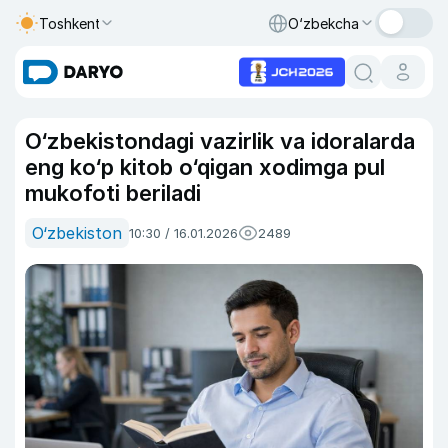
Toshkent
O‘zbekcha
O‘zbekistondagi vazirlik va idoralarda
eng ko‘p kitob o‘qigan xodimga pul
mukofoti beriladi
O‘zbekiston
10:30 / 16.01.2026
2489