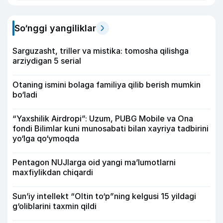
So‘nggi yangiliklar
Sarguzasht, triller va mistika: tomosha qilishga
arziydigan 5 serial
Otaning ismini bolaga familiya qilib berish mumkin
bo‘ladi
“Yaxshilik Airdropi”: Uzum, PUBG Mobile va Ona
fondi Bilimlar kuni munosabati bilan xayriya tadbirini
yo‘lga qo‘ymoqda
Pentagon NUJlarga oid yangi maʼlumotlarni
maxfiylikdan chiqardi
Sun’iy intellekt “Oltin to‘p”ning kelgusi 15 yildagi
g‘oliblarini taxmin qildi