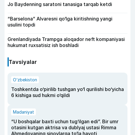
Jo Baydenning saratoni tanasiga tarqab ketdi
“Barselona” Alvaresni qo‘lga kiritishning yangi
usulini topdi
Grenlandiyada Trampga aloqador neft kompaniyasi
hukumat ruxsatisiz ish boshladi
Tavsiyalar
O‘zbekiston
Toshkentda o‘pirilib tushgan yo‘l qurilishi bo‘yicha
6 kishiga sud hukmi o‘qildi
Madaniyat
“U boshqalar baxti uchun tug‘ilgan edi”. Bir umr
otasini kutgan aktrisa va dublyaj ustasi Rimma
Ahmedovaning sinovlarga to‘la hayoti