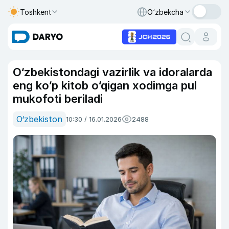
Toshkent
O‘zbekcha
O‘zbekistondagi vazirlik va idoralarda
eng ko‘p kitob o‘qigan xodimga pul
mukofoti beriladi
O‘zbekiston
10:30 / 16.01.2026
2488