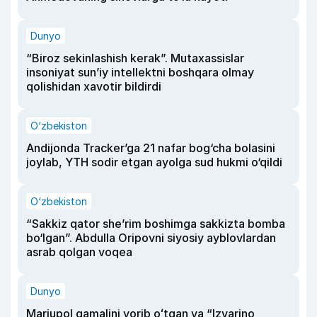
Dunyo
“Biroz sekinlashish kerak”. Mutaxassislar
insoniyat sun’iy intellektni boshqara olmay
qolishidan xavotir bildirdi
O‘zbekiston
Andijonda Tracker’ga 21 nafar bog‘cha bolasini
joylab, YTH sodir etgan ayolga sud hukmi o‘qildi
O‘zbekiston
“Sakkiz qator she’rim boshimga sakkizta bomba
bo‘lgan”. Abdulla Oripovni siyosiy ayblovlardan
asrab qolgan voqea
Dunyo
Mariupol qamalini yorib oʻtgan va “Izvarino