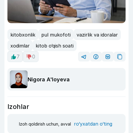
kitobxonlik
pul mukofoti
vazirlik va idoralar
xodimlar
kitob o‘qish soati
7
0
Nigora A'loyeva
Izohlar
ro‘yxatdan o‘ting
Izoh qoldirish uchun, avval