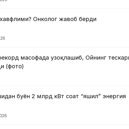
 хавфлими? Онколог жавоб берди
026
рекорд масофада узоқлашиб, Ойнинг тескар
и (фото)
идан буён 2 млрд кВт соат “яшил” энергия
2026