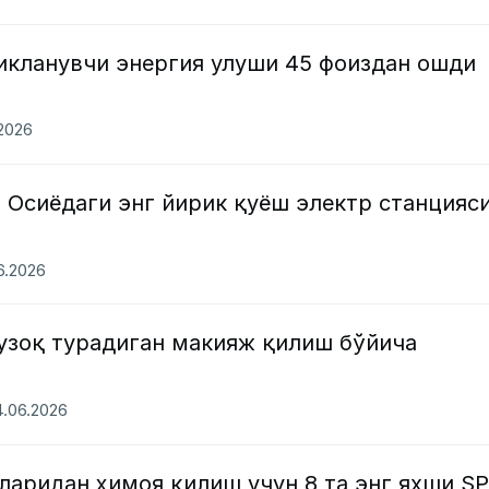
икланувчи энергия улуши 45 фоиздан ошди
.2026
 Осиёдаги энг йирик қуёш электр станцияс
06.2026
 узоқ турадиган макияж қилиш бўйича
14.06.2026
ларидан ҳимоя қилиш учун 8 та энг яхши S