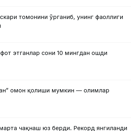
скари томонини ўрганиб, унинг фаоллиги
и
фот этганлар сони 10 мингдан ошди
ан” омон қолиши мумкин — олимлар
марта чақнаш юз берди. Рекорд янгиланди