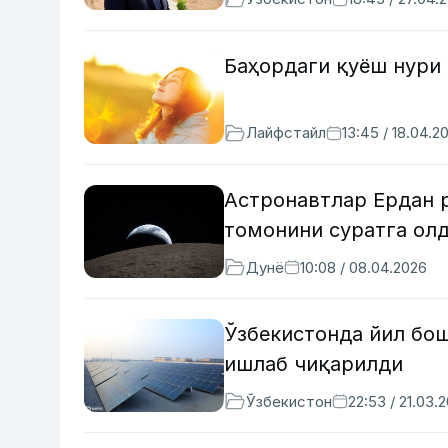
Баҳордаги қуёш нури
Лайфстайл
13:45 / 18.04.2
Астронавтлар Ердан 
томонини суратга олд
Дунё
10:08 / 08.04.2026
Ўзбекистонда йил бош
ишлаб чиқарилди
Ўзбекистон
22:53 / 21.03.