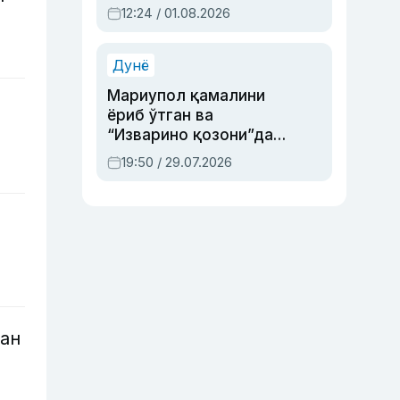
Абдулла Ориповни
12:24 / 01.08.2026
сиёсий айбловлардан
асраб қолган воқеа
Дунё
Мариупол қамалини
я
ёриб ўтган ва
“Изварино қозони”дан
чиққан қаҳрамон —
19:50 / 29.07.2026
Украина армияси бош
қўмондони Драпатий
ҳақида
лан