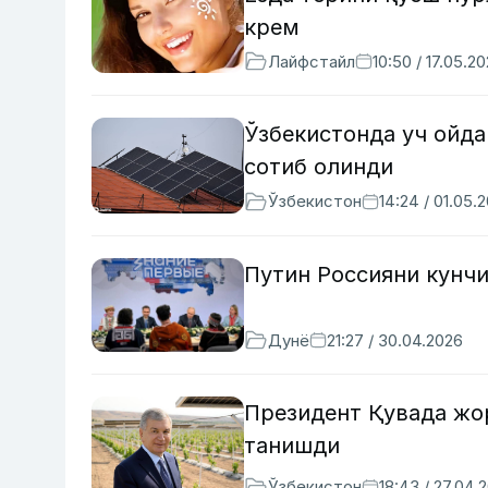
крем
Лайфстайл
10:50 / 17.05.2
Ўзбекистонда уч ойда
сотиб олинди
Ўзбекистон
14:24 / 01.05.
Путин Россияни кунч
Дунё
21:27 / 30.04.2026
Президент Қувада жо
танишди
Ўзбекистон
18:43 / 27.04.