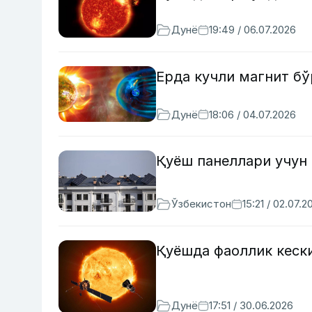
Дунё
19:49 / 06.07.2026
Ерда кучли магнит б
Дунё
18:06 / 04.07.2026
Қуёш панеллари учун
Ўзбекистон
15:21 / 02.07.2
Қуёшда фаоллик кеск
Дунё
17:51 / 30.06.2026