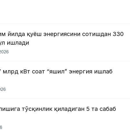
им йилда қуёш энергиясини сотишдан 330
ул ишлади
.2026
7 млрд кВт соат “яшил” энергия ишлаб
026
ишига тўсқинлик қиладиган 5 та сабаб
26