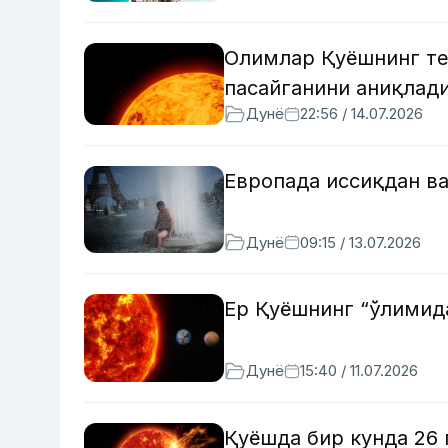
Олимлар Қуёшнинг те
пасайганини аниқлад
Дунё
22:56 / 14.07.2026
Европада иссиқдан ва
Дунё
09:15 / 13.07.2026
Ер Қуёшнинг “ўлимид
Дунё
15:40 / 11.07.2026
Қуёшда бир кунда 26 