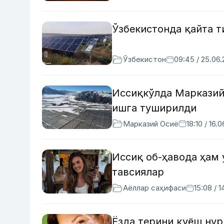
Ўзбекистонда қайта т
Ўзбекистон
09:45 / 25.06
Иссиқкўлда Марказий
ишга туширилди
Марказий Осиё
18:10 / 16.
Иссиқ об-ҳавода ҳам
тавсиялар
Аёллар саҳифаси
15:08 / 
Ёзда терини қуёш нур