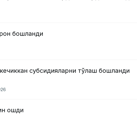
ўрон бошланди
 кечиккан субсидияларни тўлаш бошланди
026
ин ошди