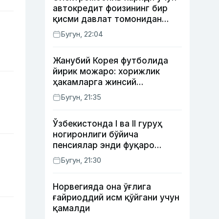
автокредит фоизининг бир
қисми давлат томонидан
қоплаб берилиши мумкин
Бугун, 22:04
Жанубий Корея футболида
йирик можаро: хорижлик
ҳакамларга жинсий
хизматлар кўрсатилгани
Бугун, 21:35
маълум қилинди
Ўзбекистонда I ва II гуруҳ
ногиронлиги бўйича
пенсиялар энди фуқаро
мурожаатисиз тайинланиши
Бугун, 21:30
мумкин
Норвегияда она ўғлига
ғайриоддий исм қўйгани учун
қамалди