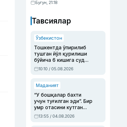
Бугун, 21:18
Тавсиялар
Ўзбекистон
Тошкентда ўпирилиб
тушган йўл қурилиши
бўйича 6 кишига суд
ҳукми ўқилди
10:10 / 05.08.2026
Маданият
“У бошқалар бахти
учун туғилган эди”. Бир
умр отасини кутган
актриса ва дубльяж
13:55 / 04.08.2026
устаси Римма
Аҳмедованинг