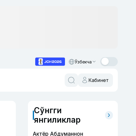
Ўзбекча
Кабинет
Сўнгги
янгиликлар
Актёр Абду­маннон