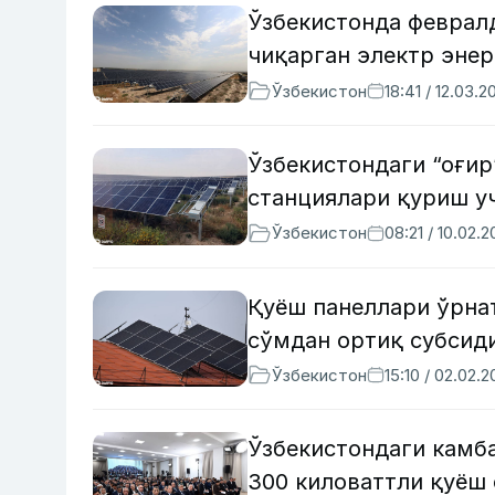
Ўзбекистонда феврал
чиқарган электр энер
Ўзбекистон
18:41 / 12.03.2
Ўзбекистондаги “оғир
станциялари қуриш у
Ўзбекистон
08:21 / 10.02.
Қуёш панеллари ўрна
сўмдан ортиқ субсид
Ўзбекистон
15:10 / 02.02.
Ўзбекистондаги камб
300 киловаттли қуёш