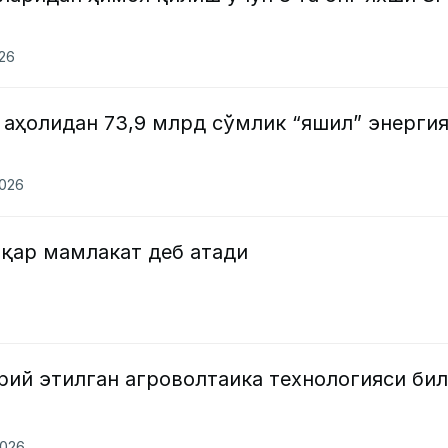
026
 аҳолидан 73,9 млрд сўмлик “яшил” энерги
2026
иқар мамлакат деб атади
рий этилган агроволтаика технологияси би
2026