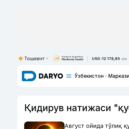
Тошкент
USD :
12 178,85
сўм
Ўзбекистон
Маркази
Қидирув натижаси "қу
Август ойида тўлиқ қ