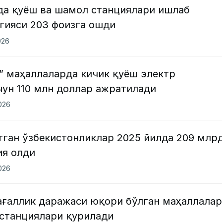
да қуёш ва шамол станциялари ишлаб
гияси 203 фоизга ошди
026
” маҳаллаларда кичик қуёш электр
чун 110 млн доллар ажратилади
2026
тган ўзбекистонликлар 2025 йилда 209 млр
ия олди
2026
ағаллик даражаси юқори бўлган маҳаллала
 станциялари қурилади