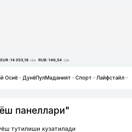
EUR :
RUB :
14 053,18
146,54
сўм
сўм
й Осиё
Дунё
Пул
Маданият
Спорт
Лайфстайл
ёш панеллари"
уёш тутилиши кузатилади