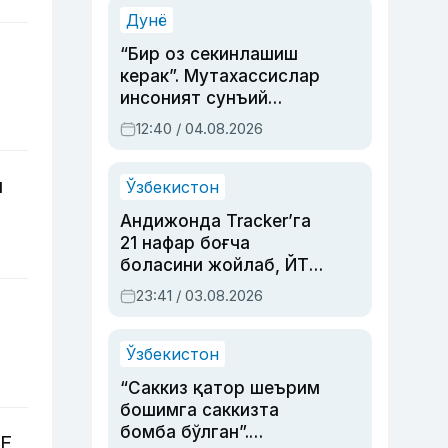
синовларга тўла ҳаёти
Дунё
“Бир оз секинлашиш
керак”. Мутахассислар
инсоният сунъий
интеллектни бошқара
12:40 / 04.08.2026
олмай қолишидан
хавотир билдирди
и
Ўзбекистон
Андижонда Tracker’га
21 нафар боғча
боласини жойлаб, ЙТҲ
содир этган аёлга суд
23:41 / 03.08.2026
ҳукми ўқилди
Ўзбекистон
“Саккиз қатор шеърим
бошимга саккизта
бомба бўлган”.
PF