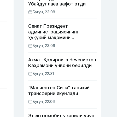
Убайдуллаев вафот этди
Бугун, 23:08
Сенат Президент
администрациясининг
ҳуқуқий мақомини
белгиловчи конституциявий
Бугун, 23:06
қонунни маъқуллади
Ахмат Қодировга Чеченистон
Қаҳрамони унвони берилди
Бугун, 22:31
“Манчестер Сити” тарихий
трансферни якунлади
Бугун, 22:06
Электромобиль хариди учун