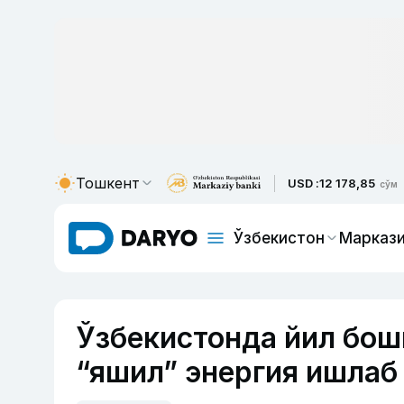
Тошкент
USD :
12 178,85
сўм
Ўзбекистон
Маркази
Ўзбекистонда йил бош
“яшил” энергия ишлаб