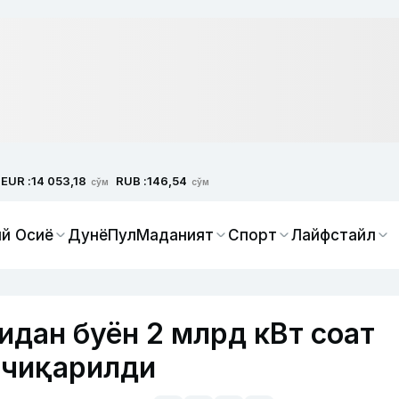
EUR :
RUB :
14 053,18
146,54
сўм
сўм
й Осиё
Дунё
Пул
Маданият
Спорт
Лайфстайл
идан буён 2 млрд кВт соат
 чиқарилди