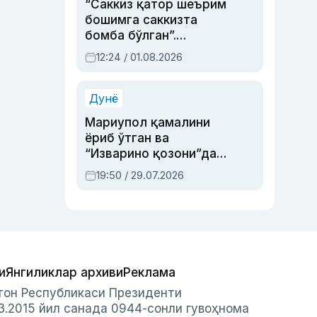
“Саккиз қатор шеърим
бошимга саккизта
бомба бўлган”.
Абдулла Ориповни
12:24 / 01.08.2026
сиёсий айбловлардан
асраб қолган воқеа
Дунё
Мариупол қамалини
ёриб ўтган ва
“Изварино қозони”дан
чиққан қаҳрамон —
19:50 / 29.07.2026
Украина армияси бош
қўмондони Драпатий
ҳақида
и
Янгиликлар архиви
Реклама
стон Республикаси Президенти
3.2015 йил санада 0944-сонли гувоҳнома