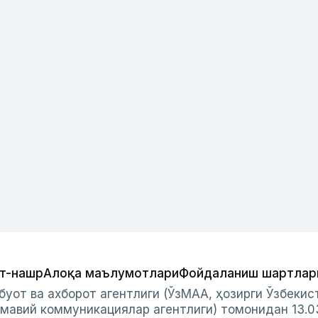
т-нашр
Алоқа маълумотлари
Фойдаланиш шартлар
буот ва ахборот агентлиги (ЎзМАА, ҳозирги Ўзбеки
мавий коммуникациялар агентлиги) томонидан 13.0