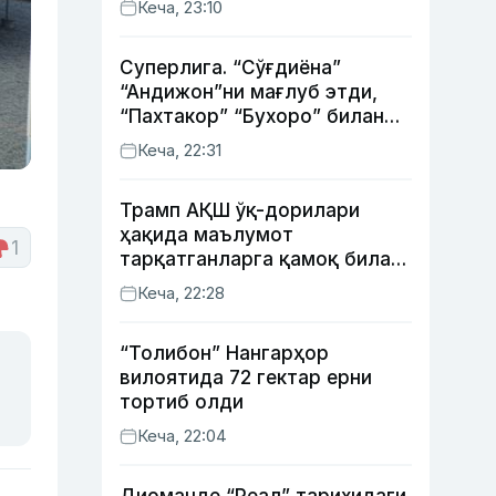
Кеча, 23:10
Суперлига. “Сўғдиёна”
“Андижон”ни мағлуб этди,
“Пахтакор” “Бухоро” билан
жанговар дуранг қайд этди
Кеча, 22:31
Трамп АҚШ ўқ-дорилари
ҳақида маълумот
1
тарқатганларга қамоқ билан
таҳдид қилди
Кеча, 22:28
“Толибон” Нангарҳор
вилоятида 72 гектар ерни
тортиб олди
Кеча, 22:04