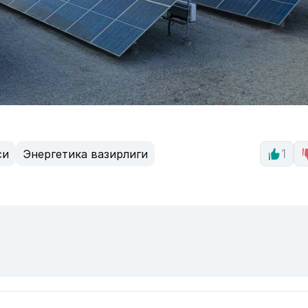
си
Энергетика вазирлиги
1