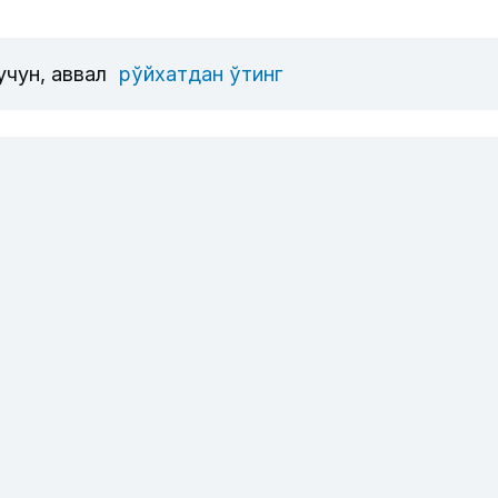
учун, аввал
рўйхатдан ўтинг