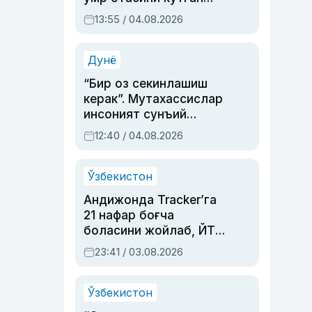
актриса ва дубльяж
13:55 / 04.08.2026
устаси Римма
Аҳмедованинг
синовларга тўла ҳаёти
Дунё
“Бир оз секинлашиш
керак”. Мутахассислар
инсоният сунъий
интеллектни бошқара
12:40 / 04.08.2026
олмай қолишидан
хавотир билдирди
Ўзбекистон
Андижонда Tracker’га
21 нафар боғча
боласини жойлаб, ЙТҲ
содир этган аёлга суд
23:41 / 03.08.2026
ҳукми ўқилди
Ўзбекистон