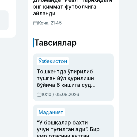
Диоманде “Реал” тарихидаги
энг қиммат футболчига
айланди
Кеча, 21:45
Тавсиялар
Ўзбекистон
Тошкентда ўпирилиб
тушган йўл қурилиши
бўйича 6 кишига суд
ҳукми ўқилди
10:10 / 05.08.2026
Маданият
“У бошқалар бахти
учун туғилган эди”. Бир
умр отасини кутган