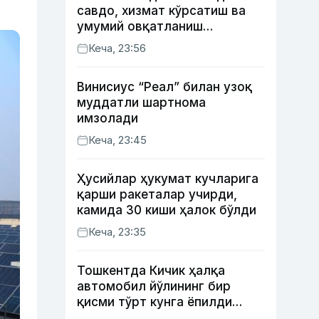
савдо, хизмат кўрсатиш ва
умумий овқатланиш
корхоналари қанча солиқ
Кеча, 23:56
тўлагани очиқланди
Винисиус “Реал” билан узоқ
муддатли шартнома
имзолади
Кеча, 23:45
Ҳусийлар ҳукумат кучларига
қарши ракеталар учирди,
камида 30 киши ҳалок бўлди
Кеча, 23:35
Тошкентда Кичик ҳалқа
автомобил йўлининг бир
қисми тўрт кунга ёпилди
(харита)