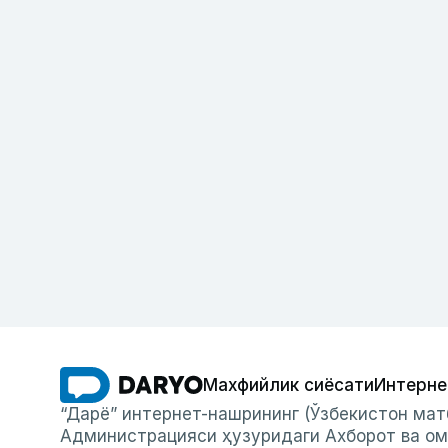
Махфийлик сиёсати
Интерне
“Дарё” интернет-нашрининг (Ўзбекистон мат
Администрацияси ҳузуридаги Ахборот ва ом