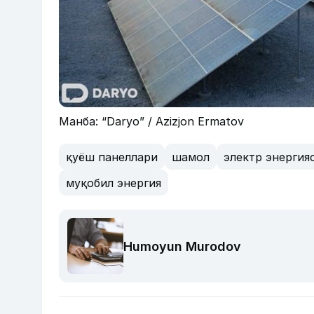
Манба: “Daryo” / Azizjon Ermatov
қуёш панеллари
шамол
электр энергия
муқобил энергия
Humoyun Murodov