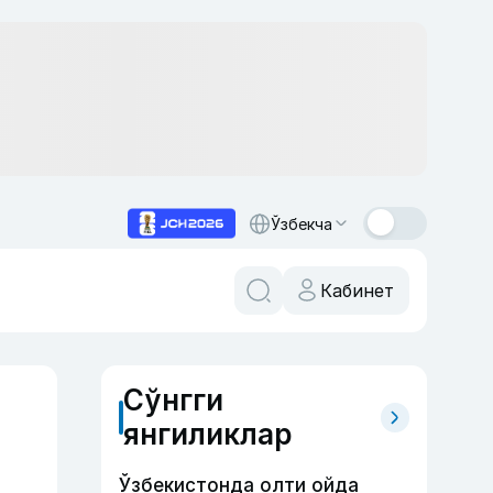
Ўзбекча
Кабинет
Сўнгги
янгиликлар
Ўзбекистонда олти ойда