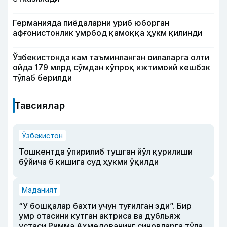
Германияда пиёдаларни уриб юборган
афғонистонлик умрбод қамоққа ҳукм қилинди
Ўзбекистонда кам таъминланган оилаларга олти
ойда 179 млрд сўмдан кўпроқ ижтимоий кешбэк
тўлаб берилди
Тавсиялар
Ўзбекистон
Тошкентда ўпирилиб тушган йўл қурилиши
бўйича 6 кишига суд ҳукми ўқилди
Маданият
“У бошқалар бахти учун туғилган эди”. Бир
умр отасини кутган актриса ва дубльяж
устаси Римма Аҳмедованинг синовларга тўла