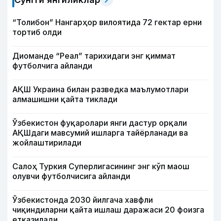
“Толибон” Нангарҳор вилоятида 72 гектар ерни
тортиб олди
Диоманде “Реал” тарихидаги энг қиммат
футболчига айланди
АҚШ Украина билан разведка маълумотлари
алмашишни қайта тиклади
Ўзбекистон фуқаролари янги дастур орқали
АҚШдаги мавсумий ишларга тайёрланади ва
жойлаштирилади
Салоҳ Туркия Суперлигасининг энг кўп маош
олувчи футболчисига айланди
Ўзбекистонда 2030 йилгача хавфли
чиқиндиларни қайта ишлаш даражаси 20 фоизга
етказилади