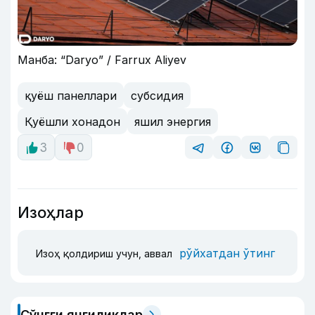
Манба: “Daryo” / Farrux Aliyev
қуёш панеллари
субсидия
Қуёшли хонадон
яшил энергия
3
0
Изоҳлар
рўйхатдан ўтинг
Изоҳ қолдириш учун, аввал
Сўнгги янгиликлар