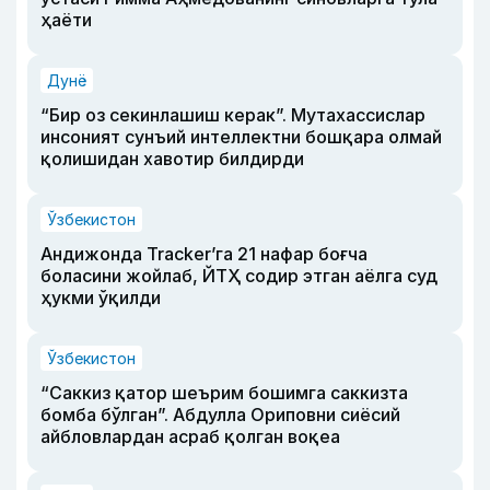
ҳаёти
Дунё
“Бир оз секинлашиш керак”. Мутахассислар
инсоният сунъий интеллектни бошқара олмай
қолишидан хавотир билдирди
Ўзбекистон
Андижонда Tracker’га 21 нафар боғча
боласини жойлаб, ЙТҲ содир этган аёлга суд
ҳукми ўқилди
Ўзбекистон
“Саккиз қатор шеърим бошимга саккизта
бомба бўлган”. Абдулла Ориповни сиёсий
айбловлардан асраб қолган воқеа