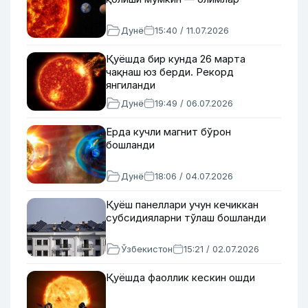
Дунё
15:40 / 11.07.2026
Қуёшда бир кунда 26 марта
чақнаш юз берди. Рекорд
янгиланди
Дунё
19:49 / 06.07.2026
Ерда кучли магнит бўрон
бошланди
Дунё
18:06 / 04.07.2026
Қуёш панеллари учун кечиккан
субсидияларни тўлаш бошланди
Ўзбекистон
15:21 / 02.07.2026
Қуёшда фаоллик кескин ошди