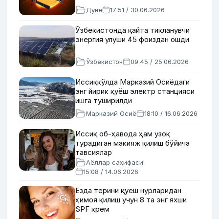
Дунё
17:51 / 30.06.2026
Ўзбекистонда қайта тикланувчи
энергия улуши 45 фоиздан ошди
Ўзбекистон
09:45 / 25.06.2026
Иссиқкўлда Марказий Осиёдаги
энг йирик қуёш электр станцияси
ишга туширилди
Марказий Осиё
18:10 / 16.06.2026
Иссиқ об-ҳавода ҳам узоқ
турадиган макияж қилиш бўйича
тавсиялар
Аёллар саҳифаси
15:08 / 14.06.2026
Ёзда терини қуёш нурларидан
ҳимоя қилиш учун 8 та энг яхши
SPF крем