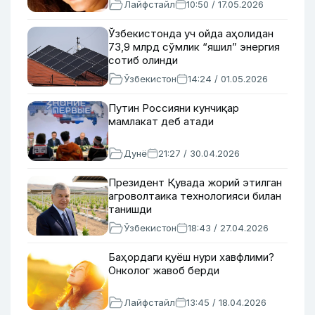
Лайфстайл
10:50 / 17.05.2026
Ўзбекистонда уч ойда аҳолидан
73,9 млрд сўмлик “яшил” энергия
сотиб олинди
Ўзбекистон
14:24 / 01.05.2026
Путин Россияни кунчиқар
мамлакат деб атади
Дунё
21:27 / 30.04.2026
Президент Қувада жорий этилган
агроволтаика технологияси билан
танишди
Ўзбекистон
18:43 / 27.04.2026
Баҳордаги қуёш нури хавфлими?
Онколог жавоб берди
Лайфстайл
13:45 / 18.04.2026