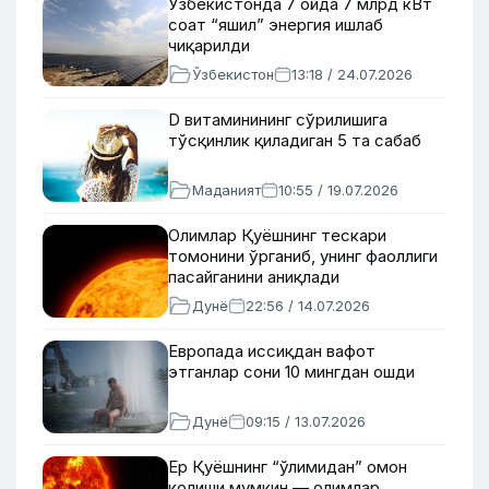
Ўзбекистонда 7 ойда 7 млрд кВт
соат “яшил” энергия ишлаб
чиқарилди
Ўзбекистон
13:18 / 24.07.2026
D витаминининг сўрилишига
тўсқинлик қиладиган 5 та сабаб
Маданият
10:55 / 19.07.2026
Олимлар Қуёшнинг тескари
томонини ўрганиб, унинг фаоллиги
пасайганини аниқлади
Дунё
22:56 / 14.07.2026
Европада иссиқдан вафот
этганлар сони 10 мингдан ошди
Дунё
09:15 / 13.07.2026
Ер Қуёшнинг “ўлимидан” омон
қолиши мумкин — олимлар