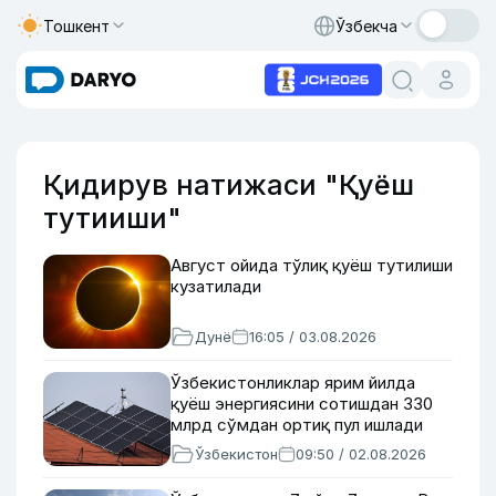
Тошкент
Ўзбекча
Қидирув натижаси "Қуёш
тутииши"
Август ойида тўлиқ қуёш тутилиши
кузатилади
Дунё
16:05 / 03.08.2026
Ўзбекистонликлар ярим йилда
қуёш энергиясини сотишдан 330
млрд сўмдан ортиқ пул ишлади
Ўзбекистон
09:50 / 02.08.2026