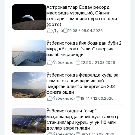
Астронавтлар Ердан рекорд
масофада узоқлашиб, Ойнинг
тескари томонини суратга олди
(фото)
Дунё
10:08 / 08.04.2026
Ўзбекистонда йил бошидан буён 2
млрд кВт соат “яшил” энергия
ишлаб чиқарилди
Ўзбекистон
22:53 / 21.03.2026
Ўзбекистонда февралда қуёш ва
шамол станциялари ишлаб
чиқарган электр энергияси 203
фоизга ошди
Ўзбекистон
18:41 / 12.03.2026
Ўзбекистондаги “оғир”
маҳаллаларда кичик қуёш электр
станциялари қуриш учун 110 млн
доллар ажратилади
Ўзбекистон
08:21 / 10.02.2026