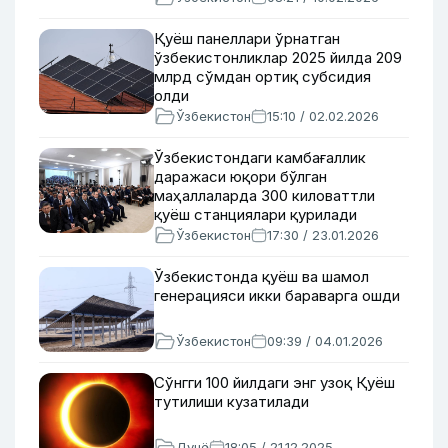
Қуёш панеллари ўрнатган
ўзбекистонликлар 2025 йилда 209
млрд сўмдан ортиқ субсидия
олди
Ўзбекистон
15:10 / 02.02.2026
Ўзбекистондаги камбағаллик
даражаси юқори бўлган
маҳаллаларда 300 киловаттли
қуёш станциялари қурилади
Ўзбекистон
17:30 / 23.01.2026
Ўзбекистонда қуёш ва шамол
генерацияси икки бараварга ошди
Ўзбекистон
09:39 / 04.01.2026
Сўнгги 100 йилдаги энг узоқ Қуёш
тутилиши кузатилади
Дунё
18:05 / 21.12.2025