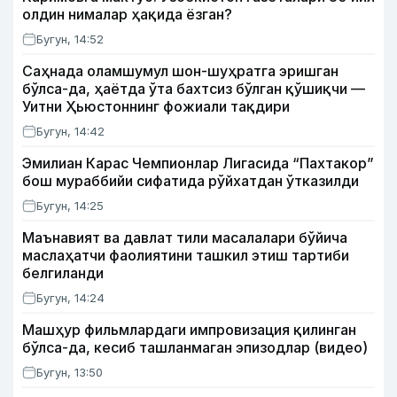
олдин нималар ҳақида ёзган?
Бугун, 14:52
Саҳнада оламшумул шон-шуҳратга эришган
бўлса-да, ҳаётда ўта бахтсиз бўлган қўшиқчи —
Уитни Ҳьюстоннинг фожиали тақдири
Бугун, 14:42
Эмилиан Карас Чемпионлар Лигасида “Пахтакор”
бош мураббийи сифатида рўйхатдан ўтказилди
Бугун, 14:25
Маънавият ва давлат тили масалалари бўйича
маслаҳатчи фаолиятини ташкил этиш тартиби
белгиланди
Бугун, 14:24
Машҳур фильмлардаги импровизация қилинган
бўлса-да, кесиб ташланмаган эпизодлар (видео)
Бугун, 13:50