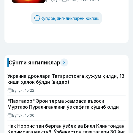
Кўпроқ янгиликларни юклаш
Сўнгги янгиликлар
Украина дронлари Татаристонга ҳужум қилди, 13
киши ҳалок бўлди (видео)
Бугун, 15:22
"Пахтакор" Эрон терма жамоаси аъзоси
Муртазо Пуралиганжини ўз сафига қўшиб олди
Бугун, 15:00
Чак Норрис тан берган ўзбек ва Билл Клинтондан
Каримовга мактуб. Ўзбекистон газеталари 30 йил