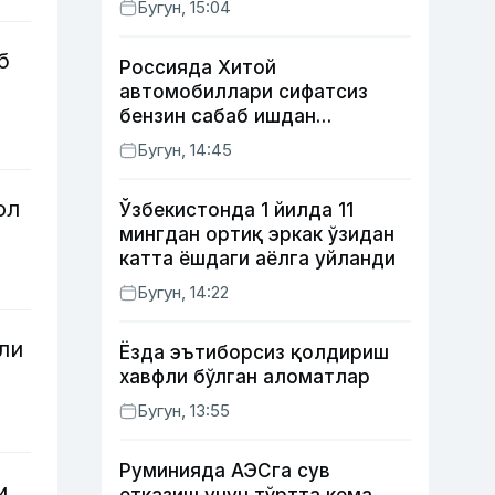
Бугун, 15:04
тақдири қандай кечди?
б
Россияда Хитой
автомобиллари сифатсиз
бензин сабаб ишдан
чиқмоқда
Бугун, 14:45
ол
Ўзбекистонда 1 йилда 11
мингдан ортиқ эркак ўзидан
катта ёшдаги аёлга уйланди
Бугун, 14:22
ли
Ёзда эътиборсиз қолдириш
хавфли бўлган аломатлар
Бугун, 13:55
Руминияда АЭСга сув
и