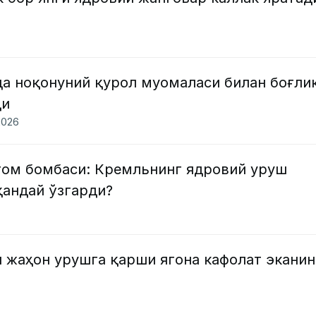
да ноқонуний қурол муомаласи билан боғли
ди
2026
том бомбаси: Кремльнинг ядровий уруш
қандай ўзгарди?
 жаҳон урушга қарши ягона кафолат эканин