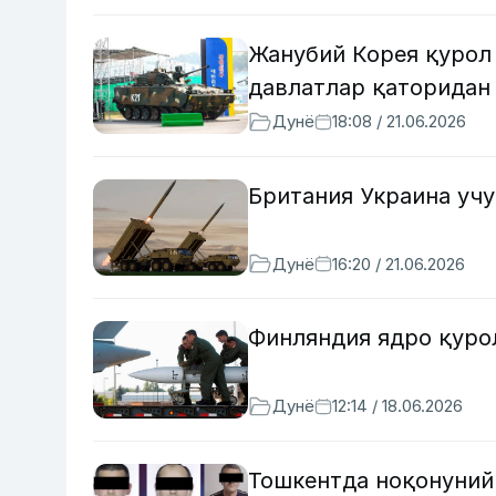
Жанубий Корея қурол 
давлатлар қаторидан 
Дунё
18:08 / 21.06.2026
Британия Украина учу
Дунё
16:20 / 21.06.2026
Финляндия ядро қуро
Дунё
12:14 / 18.06.2026
Тошкентда ноқонуний