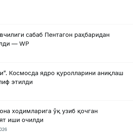
вчилиги сабаб Пентагон раҳбаридан
илди — WP
си”. Космосда ядро қуролларини аниқлаш
лиф этилди
она ходимларига ўқ узиб қочган
ят иши очилди
2026