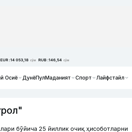
EUR :
RUB :
14 053,18
146,54
сўм
сўм
й Осиё
Дунё
Пул
Маданият
Спорт
Лайфстайл
урол"
лари бўйича 25 йиллик очиқ ҳисоботларни