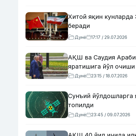
Хитой яқин кунларда 
беради
Дунё
17:17 / 29.07.2026
АҚШ ва Саудия Араби
яратишига йўл очиш
Дунё
23:15 / 18.07.2026
Сунъий йўлдошларга 
топилди
Дунё
23:45 / 09.07.2026
АҚШ 40 йил ичида илк