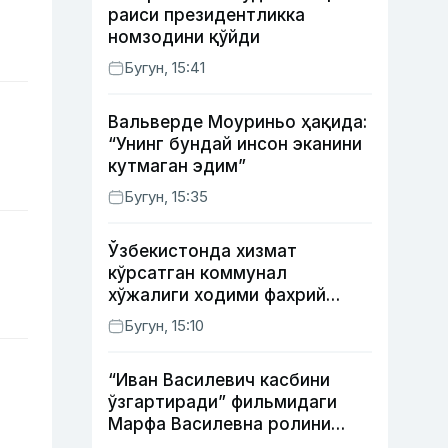
раиси президентликка
номзодини қўйди
Бугун, 15:41
Вальверде Моуриньо ҳақида:
“Унинг бундай инсон эканини
кутмаган эдим”
Бугун, 15:35
Ўзбекистонда хизмат
кўрсатган коммунал
хўжалиги ходими фахрий
унвони таъсис этилиши
Бугун, 15:10
мумкин
“Иван Василевич касбини
ўзгартиради” фильмидаги
Марфа Василевна ролини
ижро этган актрисанинг