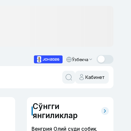
Ўзбекча
Кабинет
Сўнгги
янгиликлар
Венгрия Олий суди собиқ