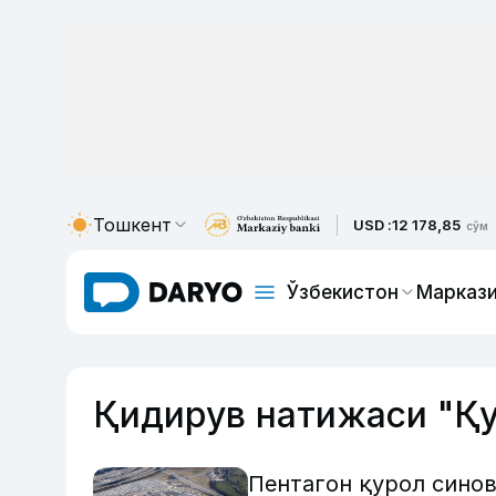
Тошкент
USD :
12 178,85
сўм
Ўзбекистон
Маркази
Қидирув натижаси "Қ
Пентагон қурол синов