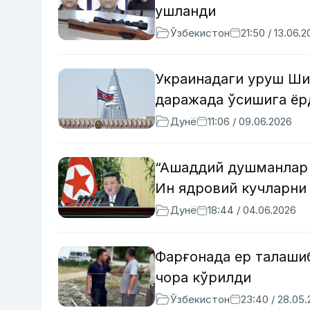
ушланди
Ўзбекистон
21:50 / 13.06.
Украинадаги уруш Ши
даражада ўсишига ёрд
Дунё
11:06 / 09.06.2026
“Ашаддий душманлар 
Ин ядровий кучларни
Дунё
18:44 / 04.06.2026
Фарғонада ер талашиб
чора кўрилди
Ўзбекистон
23:40 / 28.05