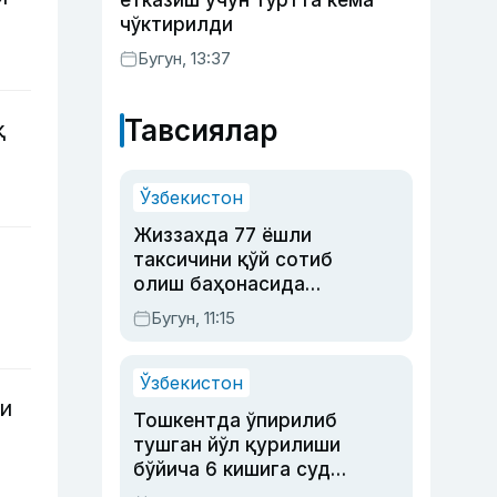
етказиш учун тўртта кема
чўктирилди
Бугун, 13:37
Тавсиялар
қ
Ўзбекистон
Жиззахда 77 ёшли
таксичини қўй сотиб
олиш баҳонасида
яйловга олиб бориб
Бугун, 11:15
ўлдирган йигит 20
йилга қамалди
Ўзбекистон
и
Тошкентда ўпирилиб
тушган йўл қурилиши
бўйича 6 кишига суд
ҳукми ўқилди