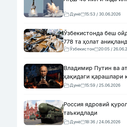
Дунё
15:53 / 30.06.2026
Ўзбекистонда беш ой
778 та ҳолат аниқлан
Ўзбекистон
20:05 / 26.06.
Владимир Путин ва а
ҳақидаги қарашлари 
Дунё
15:59 / 25.06.2026
Россия ядровий қурол
таъкидлади
Дунё
18:36 / 24.06.2026