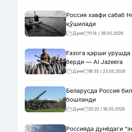
Россия хавфи сабаб Н
қўшилади
Дунё
11:14 / 28.05.2026
Ғазога қарши урушда 
берди — Al Jazeera
Дунё
18:35 / 23.05.2026
Беларусда Россия би
бошланди
Дунё
20:22 / 18.05.2026
Россияда дунёдаги “э