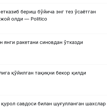
етказиб бериш бўйича энг тез ўсаётган
жой олди — Politico
н янги ракетани синовдан ўтказди
лига қўйилган тақиқни бекор қилди
 қурол савдоси билан шуғулланган шахслар