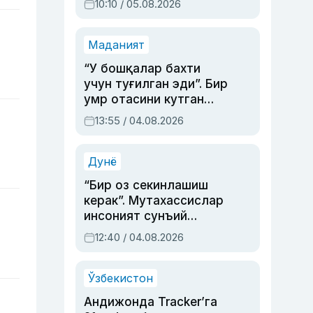
10:10 / 05.08.2026
Маданият
“У бошқалар бахти
учун туғилган эди”. Бир
умр отасини кутган
актриса ва дубльяж
13:55 / 04.08.2026
устаси Римма
Аҳмедованинг
синовларга тўла ҳаёти
Дунё
“Бир оз секинлашиш
керак”. Мутахассислар
инсоният сунъий
интеллектни бошқара
12:40 / 04.08.2026
олмай қолишидан
хавотир билдирди
Ўзбекистон
Андижонда Tracker’га