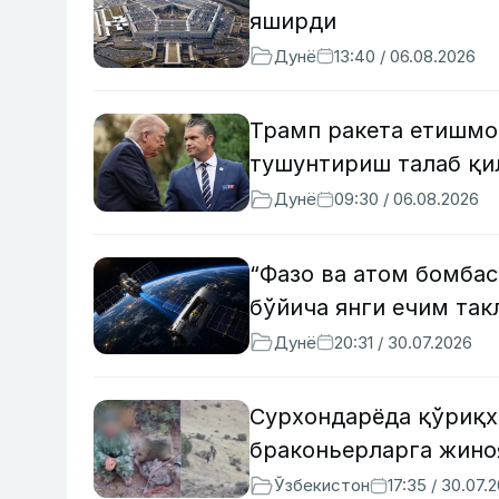
яширди
Дунё
13:40 / 06.08.2026
Трамп ракета етишмо
тушунтириш талаб қ
Дунё
09:30 / 06.08.2026
“Фазо ва атом бомба
бўйича янги ечим так
Дунё
20:31 / 30.07.2026
Сурхондарёда қўриқх
браконьерларга жино
Ўзбекистон
17:35 / 30.07.