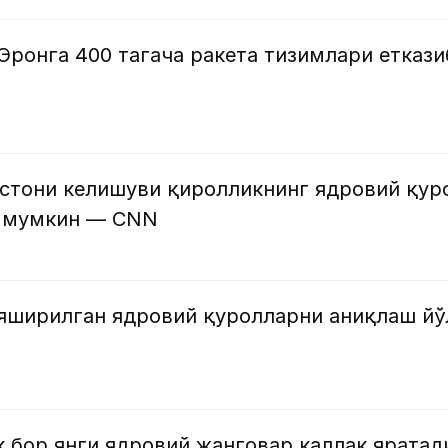
Эронга 400 тагача ракета тизимлари еткази
стони келишуви қиролликнинг ядровий қур
и мумкин — CNN
яширилган ядровий қуролларни аниқлаш йў
 бор янги ядровий жанговар каллак яратад