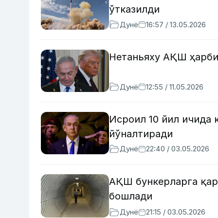
ўтказилди
Дунё
16:57 / 13.05.2026
Нетаньяху АҚШ ҳарби
Дунё
12:55 / 11.05.2026
Исроил 10 йил ичида 
йўналтиради
Дунё
22:40 / 03.05.2026
АҚШ бункерларга қар
бошлади
Дунё
21:15 / 03.05.2026