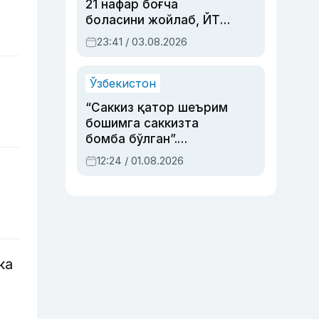
21 нафар боғча
боласини жойлаб, ЙТҲ
содир этган аёлга суд
23:41 / 03.08.2026
ҳукми ўқилди
Ўзбекистон
“Саккиз қатор шеърим
бошимга саккизта
бомба бўлган”.
Абдулла Ориповни
12:24 / 01.08.2026
сиёсий айбловлардан
асраб қолган воқеа
ка