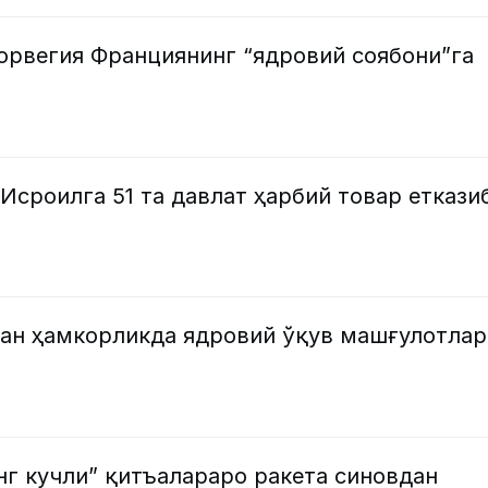
орвегия Франциянинг “ядровий соябони”га
Исроилга 51 та давлат ҳарбий товар еткази
лан ҳамкорликда ядровий ўқув машғулотлар
нг кучли” қитъалараро ракета синовдан