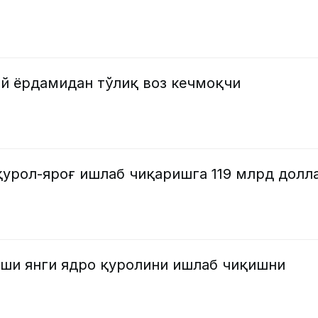
й ёрдамидан тўлиқ воз кечмоқчи
қурол-яроғ ишлаб чиқаришга 119 млрд долл
ши янги ядро қуролини ишлаб чиқишни