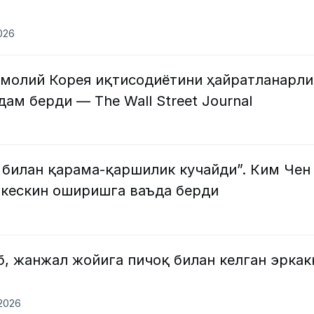
2026
молий Корея иқтисодиётини ҳайратланарли
ам берди — The Wall Street Journal
билан қарама-қаршилик кучайди”. Ким Чен
 кескин оширишга ваъда берди
, жанжал жойига пичоқ билан келган эркак
.2026