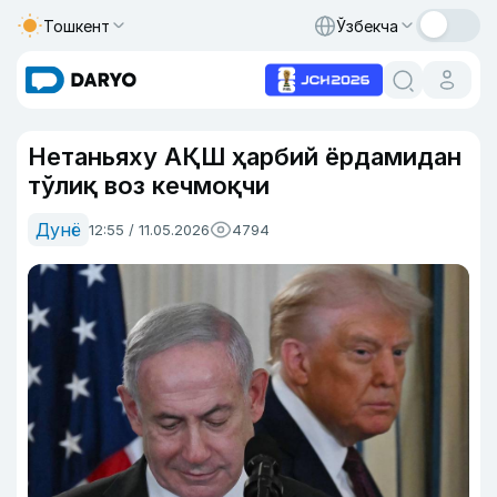
Тошкент
Ўзбекча
Нетаньяху АҚШ ҳарбий ёрдамидан
тўлиқ воз кечмоқчи
Дунё
12:55 / 11.05.2026
4794