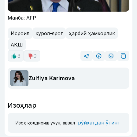
Манба: AFP
Исроил
қурол-яроғ
ҳарбий ҳамкорлик
АҚШ
3
0
Zulfiya Karimova
Изоҳлар
рўйхатдан ўтинг
Изоҳ қолдириш учун, аввал