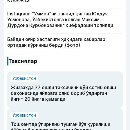
Instagram: “Уммон”ни танқид қилган Юлдуз
Усмонова, Ўзбекистонга келган Максим,
Дурдона Қурбонованинг қиёфадоши топилди
Байден оғир хасталиги ҳақидаги хабарлар
ортидан кўриниш берди (фото)
Тавсиялар
Ўзбекистон
Жиззахда 77 ёшли таксичини қўй сотиб олиш
баҳонасида яйловга олиб бориб ўлдирган
йигит 20 йилга қамалди
Ўзбекистон
Тошкентда ўпирилиб тушган йўл қурилиши
бўйича 6 кишига суд ҳукми ўқилди