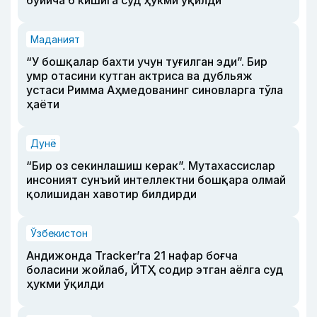
Маданият
“У бошқалар бахти учун туғилган эди”. Бир
умр отасини кутган актриса ва дубльяж
устаси Римма Аҳмедованинг синовларга тўла
ҳаёти
Дунё
“Бир оз секинлашиш керак”. Мутахассислар
инсоният сунъий интеллектни бошқара олмай
қолишидан хавотир билдирди
Ўзбекистон
Андижонда Tracker’га 21 нафар боғча
боласини жойлаб, ЙТҲ содир этган аёлга суд
ҳукми ўқилди