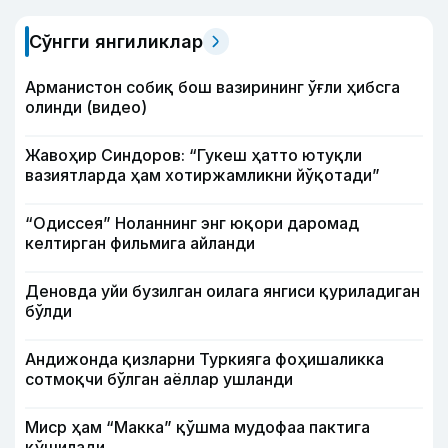
Сўнгги янгиликлар
Арманистон собиқ бош вазирининг ўғли ҳибсга
олинди (видео)
Жавоҳир Синдоров: “Гукеш ҳатто ютуқли
вазиятларда ҳам хотиржамликни йўқотади”
“Одиссея” Ноланнинг энг юқори даромад
келтирган фильмига айланди
Деновда уйи бузилган оилага янгиси қуриладиган
бўлди
Андижонда қизларни Туркияга фоҳишаликка
сотмоқчи бўлган аёллар ушланди
Миср ҳам “Макка” қўшма мудофаа пактига
қўшилади