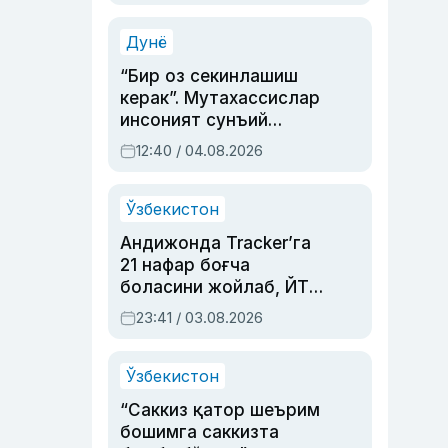
Аҳмедованинг
синовларга тўла ҳаёти
Дунё
“Бир оз секинлашиш
керак”. Мутахассислар
инсоният сунъий
интеллектни бошқара
12:40 / 04.08.2026
олмай қолишидан
хавотир билдирди
Ўзбекистон
Андижонда Tracker’га
21 нафар боғча
боласини жойлаб, ЙТҲ
содир этган аёлга суд
23:41 / 03.08.2026
ҳукми ўқилди
Ўзбекистон
“Саккиз қатор шеърим
бошимга саккизта