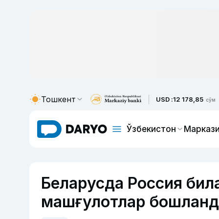
Тошкент
USD :
12 178,85
сўм
Ўзбекистон
Маркази
Беларусда Россия бил
машғулотлар бошланд