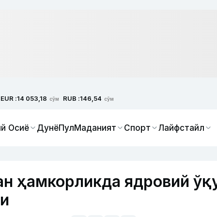
EUR :
RUB :
14 053,18
146,54
сўм
сўм
й Осиё
Дунё
Пул
Маданият
Спорт
Лайфстайл
ан ҳамкорликда ядровий ўқ
и