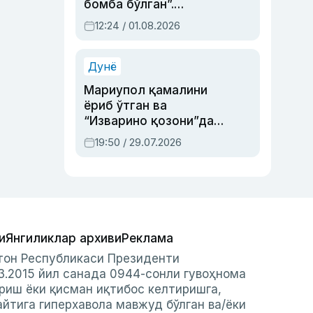
бомба бўлган”.
Абдулла Ориповни
12:24 / 01.08.2026
сиёсий айбловлардан
асраб қолган воқеа
Дунё
Мариупол қамалини
ёриб ўтган ва
“Изварино қозони”дан
чиққан қаҳрамон —
19:50 / 29.07.2026
Украина армияси бош
қўмондони Драпатий
ҳақида
и
Янгиликлар архиви
Реклама
стон Республикаси Президенти
3.2015 йил санада 0944-сонли гувоҳнома
риш ёки қисман иқтибос келтиришга,
айтига гиперхавола мавжуд бўлган ва/ёки