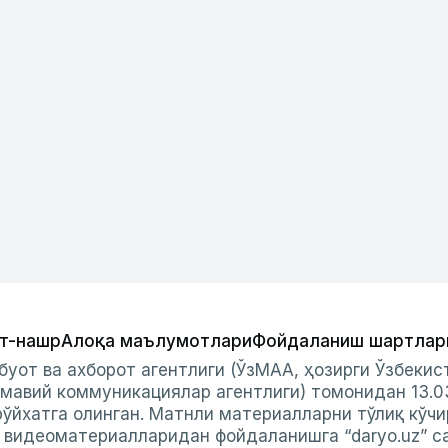
т-нашр
Алоқа маълумотлари
Фойдаланиш шартлар
буот ва ахборот агентлиги (ЎзМАА, ҳозирги Ўзбеки
мавий коммуникациялар агентлиги) томонидан 13.0
ўйхатга олинган. Матнли материалларни тўлиқ кўчи
и видеоматериалларидан фойдаланишга “daryo.uz” с