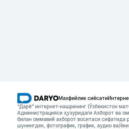
Махфийлик сиёсати
Интерне
“Дарё” интернет-нашрининг (Ўзбекистон мат
Администрацияси ҳузуридаги Ахборот ва ом
билан оммавий ахборот воситаси сифатида р
шунингдек, фотографик, график, аудио ва/ёк