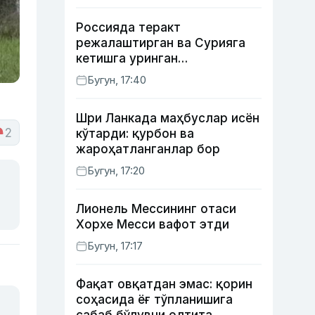
Россияда теракт
режалаштирган ва Сурияга
кетишга уринган
сурхондарёлик 4 нафар йигит
Бугун, 17:40
қамалди
Шри Ланкада маҳбуслар исён
2
кўтарди: қурбон ва
жароҳатланганлар бор
Бугун, 17:20
Лионель Мессининг отаси
Хорхе Месси вафот этди
Бугун, 17:17
Фақат овқатдан эмас: қорин
соҳасида ёғ тўпланишига