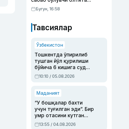
сабаб бўлувчи олтита
зарарли одат
Бугун, 16:58
Тавсиялар
Ўзбекистон
Тошкентда ўпирилиб
тушган йўл қурилиши
бўйича 6 кишига суд
ҳукми ўқилди
10:10 / 05.08.2026
Маданият
“У бошқалар бахти
учун туғилган эди”. Бир
умр отасини кутган
актриса ва дубльяж
13:55 / 04.08.2026
устаси Римма