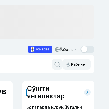
Ўзбекча
Кабинет
Сўнгги
ув
янгиликлар
Болаларда қуруқ йўтални