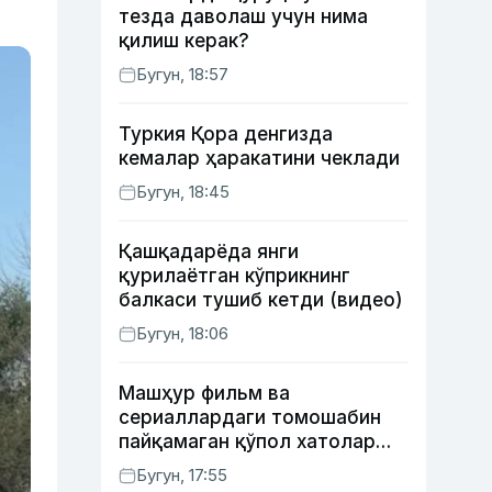
тезда даволаш учун нима
қилиш керак?
Бугун, 18:57
Туркия Қора денгизда
кемалар ҳаракатини чеклади
Бугун, 18:45
Қашқадарёда янги
қурилаётган кўприкнинг
балкаси тушиб кетди (видео)
Бугун, 18:06
Машҳур фильм ва
сериаллардаги томошабин
пайқамаган қўпол хатолар
(фото)
Бугун, 17:55