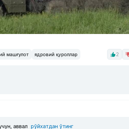
ий машғулот
ядровий қуроллар
2
учун, аввал
рўйхатдан ўтинг