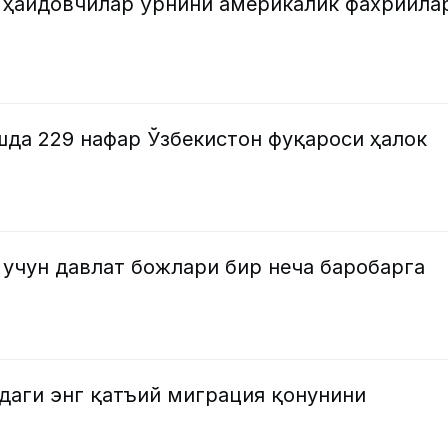
 ҳайдовчилар ўрнини америкалик фахрийла
шда 229 нафар Ўзбекистон фуқароси ҳалок
учун давлат божлари бир неча баробарга
даги энг қатъий миграция қонунини