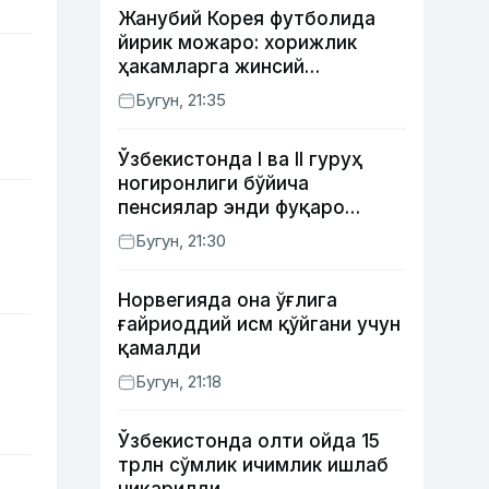
Жанубий Корея футболида
йирик можаро: хорижлик
ҳакамларга жинсий
хизматлар кўрсатилгани
Бугун, 21:35
маълум қилинди
Ўзбекистонда I ва II гуруҳ
ногиронлиги бўйича
пенсиялар энди фуқаро
мурожаатисиз тайинланиши
Бугун, 21:30
мумкин
Норвегияда она ўғлига
ғайриоддий исм қўйгани учун
қамалди
Бугун, 21:18
Ўзбекистонда олти ойда 15
трлн сўмлик ичимлик ишлаб