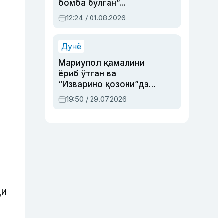
бомба бўлган”.
Абдулла Ориповни
12:24 / 01.08.2026
сиёсий айбловлардан
асраб қолган воқеа
Дунё
Мариупол қамалини
ёриб ўтган ва
“Изварино қозони”дан
чиққан қаҳрамон —
19:50 / 29.07.2026
Украина армияси бош
қўмондони Драпатий
ҳақида
ди