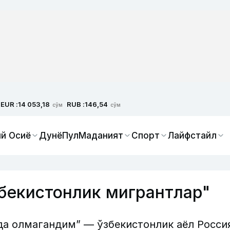
EUR :
RUB :
14 053,18
146,54
сўм
сўм
й Осиё
Дунё
Пул
Маданият
Спорт
Лайфстайл
бекистонлик мигрантлар"
да олмагандим” — ўзбекистонлик аёл Росси