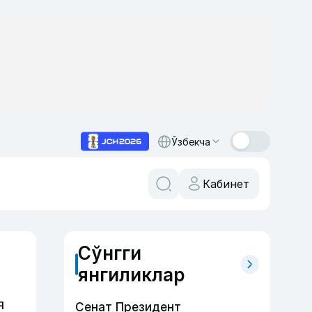
Ўзбекча
Кабинет
Сўнгги
янгиликлар
я
Сенат Президент