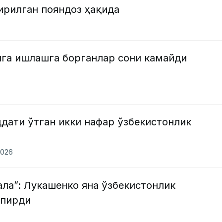
ирилган пояндоз ҳақида
яга ишлашга борганлар сони камайди
дати ўтган икки нафар ўзбекистонлик
2026
ла”: Лукашенко яна ўзбекистонлик
апирди