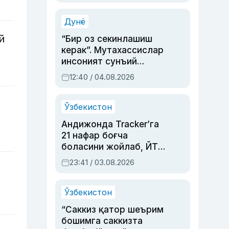
Аҳмедованинг
синовларга тўла ҳаёти
Дунё
й
“Бир оз секинлашиш
керак”. Мутахассислар
инсоният сунъий
интеллектни бошқара
12:40 / 04.08.2026
олмай қолишидан
хавотир билдирди
Ўзбекистон
Андижонда Tracker’га
21 нафар боғча
боласини жойлаб, ЙТҲ
содир этган аёлга суд
23:41 / 03.08.2026
ҳукми ўқилди
Ўзбекистон
“Саккиз қатор шеърим
бошимга саккизта