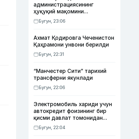
администрациясининг
ҳуқуқий мақомини
белгиловчи конституциявий
Бугун, 23:06
қонунни маъқуллади
Ахмат Қодировга Чеченистон
Қаҳрамони унвони берилди
Бугун, 22:31
“Манчестер Сити” тарихий
трансферни якунлади
Бугун, 22:06
Электромобиль хариди учун
автокредит фоизининг бир
қисми давлат томонидан
қоплаб берилиши мумкин
Бугун, 22:04