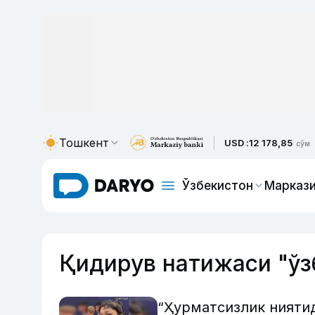
Тошкент
USD :
12 178,85
сўм
Ўзбекистон
Маркази
Қидирув натижаси "ўз
“Ҳурматсизлик нияти