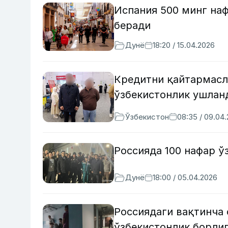
Испания 500 минг на
беради
Дунё
18:20 / 15.04.2026
Кредитни қайтармасл
ўзбекистонлик ушлан
Ўзбекистон
08:35 / 09.04
Россияда 100 нафар 
Дунё
18:00 / 05.04.2026
Россиядаги вақтинча
ўзбекистонлик борли