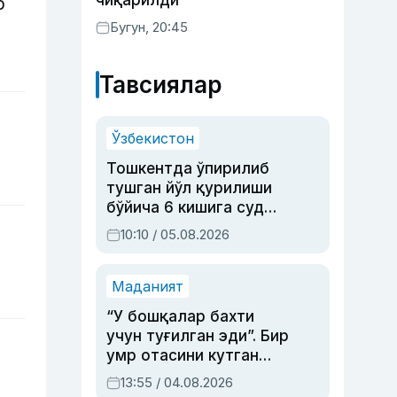
чиқарилди
р
Бугун, 20:45
Тавсиялар
Ўзбекистон
Тошкентда ўпирилиб
тушган йўл қурилиши
бўйича 6 кишига суд
ҳукми ўқилди
10:10 / 05.08.2026
Маданият
“У бошқалар бахти
учун туғилган эди”. Бир
умр отасини кутган
актриса ва дубльяж
13:55 / 04.08.2026
устаси Римма