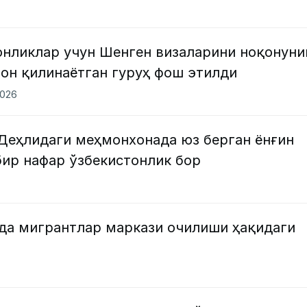
онликлар учун Шенген визаларини ноқонуни
он қилинаётган гуруҳ фош этилди
2026
Деҳлидаги меҳмонхонада юз берган ёнғин
бир нафар ўзбекистонлик бор
да мигрантлар маркази очилиши ҳақидаги