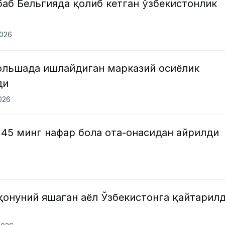
аб Бельгияда қолиб кетган ўзбекистонлик
2026
Польшада ишлайдиган марказий осиёлик
ди
2026
145 минг нафар бола ота-онасидан айрилди
қонуний яшаган аёл Ўзбекистонга қайтарил