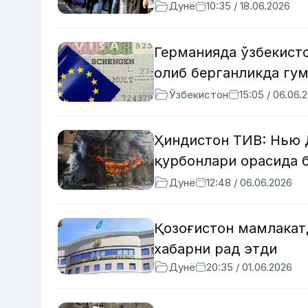
Дунё
10:35 / 18.06.2026
Германияда ўзбекист
олиб берганликда гум
Ўзбекистон
15:05 / 06.06.
Ҳиндистон ТИВ: Нью 
қурбонлари орасида 
Дунё
12:48 / 06.06.2026
Қозоғистон мамлакат
хабарни рад этди
Дунё
20:35 / 01.06.2026