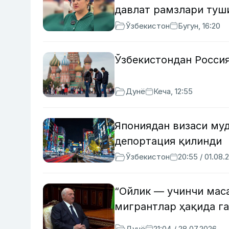
давлат рамзлари туш
Ўзбекистон
Бугун, 16:20
Ўзбекистондан Росси
Дунё
Кеча, 12:55
Япониядан визаси муд
депортация қилинди
Ўзбекистон
20:55 / 01.08.
“Ойлик — учинчи маса
мигрантлар ҳақида г
Дунё
21:04 / 28.07.2026