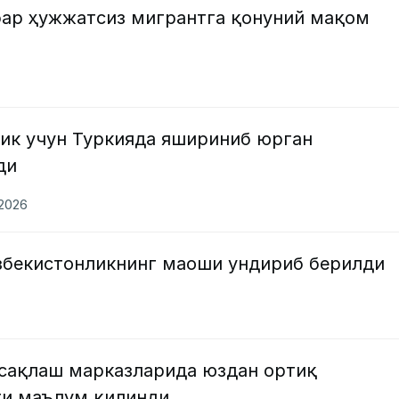
фар ҳужжатсиз мигрантга қонуний мақом
ик учун Туркияда яшириниб юрган
ди
.2026
ўзбекистонликнинг маоши ундириб берилди
 сақлаш марказларида юздан ортиқ
ги маълум қилинди