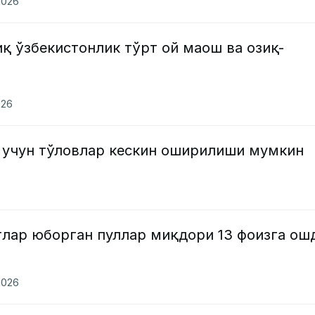
2026
иқ ўзбекистонлик тўрт ой маош ва озиқ-
026
 учун тўловлар кескин оширилиши мумкин
тлар юборган пуллар миқдори 13 фоизга ош
2026