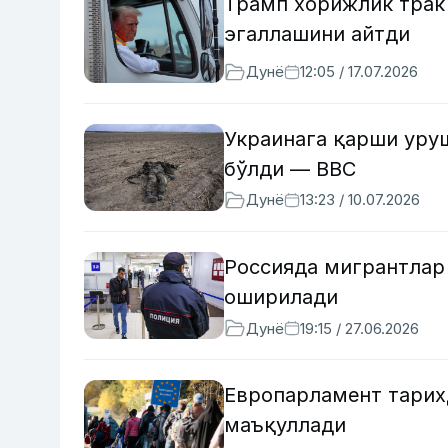
Трамп хорижлик трак
эгаллашини айтди
Дунё
12:05 / 17.07.2026
Украинага қарши уру
бўлди — BBC
Дунё
13:23 / 10.07.2026
Россияда мигрантлар 
оширилади
Дунё
19:15 / 27.06.2026
Европарламент тарих
маъқуллади