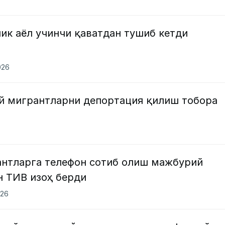
ик аёл учинчи қаватдан тушиб кетди
026
й мигрантларни депортация қилиш тобора
антларга телефон сотиб олиш мажбурий
н ТИВ изоҳ берди
026