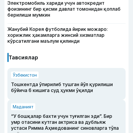
Электромобиль хариди учун автокредит
фоизининг бир қисми давлат томонидан қоплаб
берилиши мумкин
Жанубий Корея футболида йирик можаро:
хорижлик ҳакамларга жинсий хизматлар
кўрсатилгани маълум қилинди
Тавсиялар
Ўзбекистон
Тошкентда ўпирилиб тушган йўл қурилиши
бўйича 6 кишига суд ҳукми ўқилди
Маданият
“У бошқалар бахти учун туғилган эди”. Бир
умр отасини кутган актриса ва дубльяж
устаси Римма Аҳмедованинг синовларга тўла