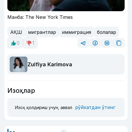
Манба: The New York Times
АҚШ
мигрантлар
иммиграция
болалар
0
1
Zulfiya Karimova
Изоҳлар
рўйхатдан ўтинг
Изоҳ қолдириш учун, аввал