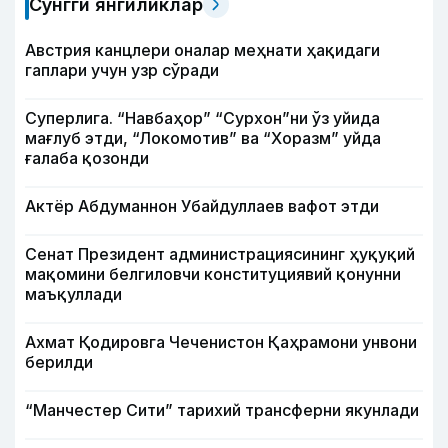
Сўнгги янгиликлар
Австрия канцлери оналар меҳнати ҳақидаги
гаплари учун узр сўради
Суперлига. “Навбаҳор” “Сурхон”ни ўз уйида
мағлуб этди, “Локомотив” ва “Хоразм” уйда
ғалаба қозонди
Актёр Абду­маннон Убайдуллаев вафот этди
Сенат Президент администрациясининг ҳуқуқий
мақомини белгиловчи конституциявий қонунни
маъқуллади
Ахмат Қодировга Чеченистон Қаҳрамони унвони
берилди
“Манчестер Сити” тарихий трансферни якунлади