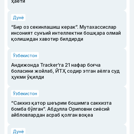
ҳаёти
Дунё
“Бир оз секинлашиш керак”. Мутахассислар
инсоният сунъий интеллектни бошқара олмай
қолишидан хавотир билдирди
Ўзбекистон
Андижонда Tracker’га 21 нафар боғча
боласини жойлаб, ЙТҲ содир этган аёлга суд
ҳукми ўқилди
Ўзбекистон
“Саккиз қатор шеърим бошимга саккизта
бомба бўлган”. Абдулла Ориповни сиёсий
айбловлардан асраб қолган воқеа
Дунё