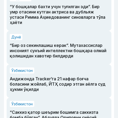
“У бошқалар бахти учун туғилган эди”. Бир
умр отасини кутган актриса ва дубльяж
устаси Римма Аҳмедованинг синовларга тўла
ҳаёти
Дунё
“Бир оз секинлашиш керак”. Мутахассислар
инсоният сунъий интеллектни бошқара олмай
қолишидан хавотир билдирди
Ўзбекистон
Андижонда Tracker’га 21 нафар боғча
боласини жойлаб, ЙТҲ содир этган аёлга суд
ҳукми ўқилди
Ўзбекистон
“Саккиз қатор шеърим бошимга саккизта
бомба бўлган”. Абдулла Ориповни сиёсий