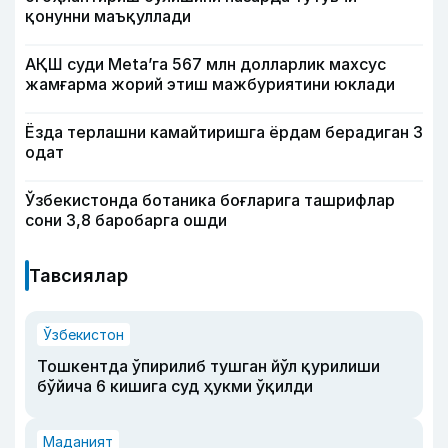
қонунни маъқуллади
АҚШ суди Meta’га 567 млн долларлик махсус
жамғарма жорий этиш мажбуриятини юклади
Ёзда терлашни камайтиришга ёрдам берадиган 3
одат
Ўзбекистонда ботаника боғларига ташрифлар
сони 3,8 баробарга ошди
Тавсиялар
Ўзбекистон
Тошкентда ўпирилиб тушган йўл қурилиши
бўйича 6 кишига суд ҳукми ўқилди
Маданият