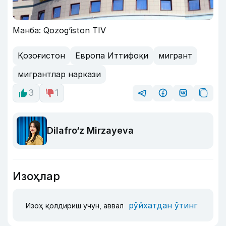
Манба: Qozog‘iston TIV
Қозоғистон
Европа Иттифоқи
мигрант
мигрантлар наркази
3
1
Dilafro‘z Mirzayeva
Изоҳлар
рўйхатдан ўтинг
Изоҳ қолдириш учун, аввал