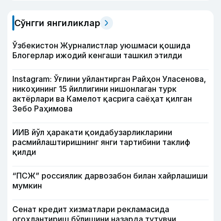
Сўнгги янгиликлар
Ўзбекистон Журналистлар уюшмаси қошида
Блогерлар ижодий кенгаши ташкил этилди
Instagram: Ўғлини уйлантирган Райҳон Уласенова,
никоҳининг 15 йиллигини нишонлаган турк
актёрлари ва Камелот қасрига саёҳат қилган
Зебо Раҳимова
ИИВ йўл ҳаракати қоидабузарликларини
расмийлаштиришнинг янги тартибини таклиф
қилди
“ПСЖ” россиялик дарвозабон билан хайрлашиши
мумкин
Сенат кредит хизматлари рекламасида
огоҳлантириш бўлишини назарда тутувчи