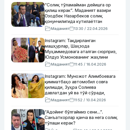
“Солиқ тўламайман дейишга ор
қилиш керак”. Маданият вазири
Озодбек Назарбеков солиқ
қонунчилигида кутилаётган
ўзгаришларга муносабат билдирди
Маданият
13:30 / 22.04.2026
Instagram: Тақдирланган
машҳурлар, Шаҳзода
Муҳаммедовага аталган сюрприз,
Юлдуз Усмонованинг жаҳлини
чиқаришди
Маданият
11:45 / 16.04.2026
Instagram: Муножот Алимбоевага
қимматбаҳо автомобил совға
қилишди, Зуҳра Солиева
давлатдан уй ва тўй сўради,
Илҳом Фармонов оиласида
Маданият
11:52 / 10.04.2026
жудолик
“Адойинг бўлгаймиз сени…”.
Санъаткорлар қанча ва нега солиқ
тўлаши керак?