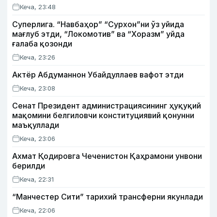
Кеча, 23:48
Суперлига. “Навбаҳор” “Сурхон”ни ўз уйида
мағлуб этди, “Локомотив” ва “Хоразм” уйда
ғалаба қозонди
Кеча, 23:26
Актёр Абду­маннон Убайдуллаев вафот этди
Кеча, 23:08
Сенат Президент администрациясининг ҳуқуқий
мақомини белгиловчи конституциявий қонунни
маъқуллади
Кеча, 23:06
Ахмат Қодировга Чеченистон Қаҳрамони унвони
берилди
Кеча, 22:31
“Манчестер Сити” тарихий трансферни якунлади
Кеча, 22:06