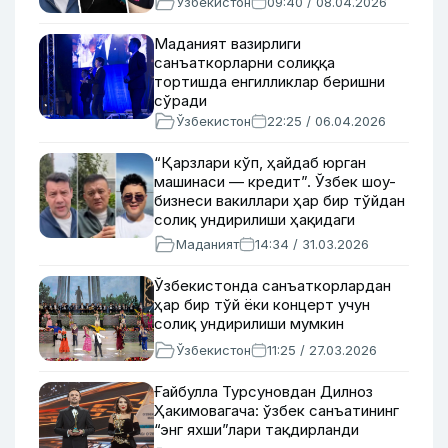
Ўзбекистон
09:40 / 08.04.2026
Маданият вазирлиги
санъаткорларни солиққа
тортишда енгилликлар беришни
сўради
Ўзбекистон
22:25 / 06.04.2026
“Қарзлари кўп, ҳайдаб юрган
машинаси — кредит”. Ўзбек шоу-
бизнеси вакиллари ҳар бир тўйдан
солиқ ундирилиши ҳақидаги
хабарга муносабат билдирмоқда
Маданият
14:34 / 31.03.2026
Ўзбекистонда санъаткорлардан
ҳар бир тўй ёки концерт учун
солиқ ундирилиши мумкин
Ўзбекистон
11:25 / 27.03.2026
Ғайбулла Турсуновдан Дилноз
Ҳакимовагача: ўзбек санъатининг
“энг яхши”лари тақдирланди