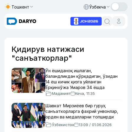
Тошкент
Ўзбекча
Қидирув натижаси
"санъаткорлар"
Ўн ёшиданоқ ишлаган,
баландликдан қўрқадиган, ўзидан
14 ёш кичик қизга уйланган
Ёрқинхўжа Умаров 34 ёшда
Маданият
Кеча, 11:35
Шавкат Мирзиёев бир гуруҳ
санъаткорларга фахрий унвонлар,
орден ва медалларни топширди
Ўзбекистон
13:09 / 01.06.2026