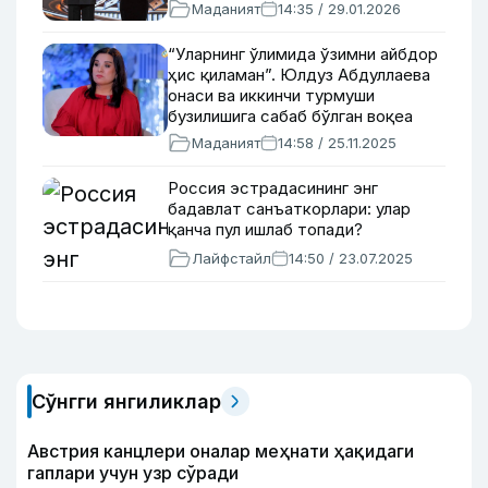
Маданият
14:35 / 29.01.2026
“Уларнинг ўлимида ўзимни айбдор
ҳис қиламан”. Юлдуз Абдуллаева
онаси ва иккинчи турмуши
бузилишига сабаб бўлган воқеа
ҳақида
Маданият
14:58 / 25.11.2025
Россия эстрадасининг энг
бадавлат санъаткорлари: улар
қанча пул ишлаб топади?
Лайфстайл
14:50 / 23.07.2025
Сўнгги янгиликлар
Австрия канцлери оналар меҳнати ҳақидаги
гаплари учун узр сўради