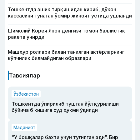
Тошкентда эшик тирқишидан кириб, дўкон
кассасини тунаган ўсмир жиноят устида ушланди
Шимолий Корея Япон денгизи томон баллистик
ракета учирди
Машҳур роллари билан танилган актёрларнинг
кўпчилик билмайдиган образлари
Тавсиялар
Ўзбекистон
Тошкентда ўпирилиб тушган йўл қурилиши
бўйича 6 кишига суд ҳукми ўқилди
Маданият
“У бошқалар бахти учун туғилган эди”. Бир