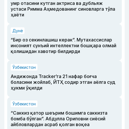
умр отасини кутган актриса ва дубльяж
устаси Римма Аҳмедованинг синовларга тўла
ҳаёти
Дунё
“Бир оз секинлашиш керак”. Мутахассислар
инсоният сунъий интеллектни бошқара олмай
қолишидан хавотир билдирди
Ўзбекистон
Андижонда Tracker’га 21 нафар боғча
боласини жойлаб, ЙТҲ содир этган аёлга суд
ҳукми ўқилди
Ўзбекистон
“Саккиз қатор шеърим бошимга саккизта
бомба бўлган”. Абдулла Ориповни сиёсий
айбловлардан асраб қолган воқеа