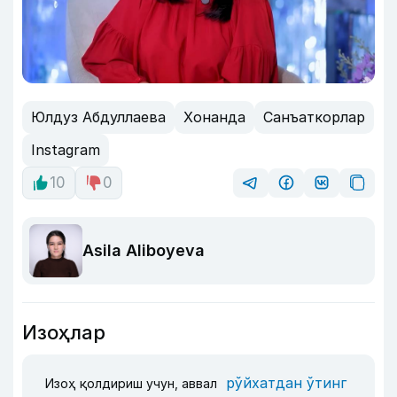
Юлдуз Абдуллаева
Хонанда
Санъаткорлар
Instagram
10
0
Asila Aliboyeva
Изоҳлар
рўйхатдан ўтинг
Изоҳ қолдириш учун, аввал