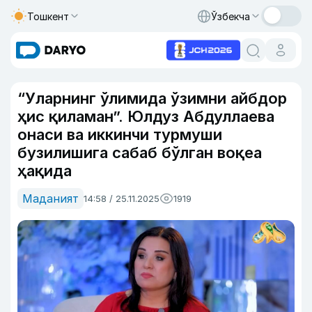
Тошкент
Ўзбекча
“Уларнинг ўлимида ўзимни айбдор
ҳис қиламан”. Юлдуз Абдуллаева
онаси ва иккинчи турмуши
бузилишига сабаб бўлган воқеа
ҳақида
Маданият
14:58 / 25.11.2025
1919