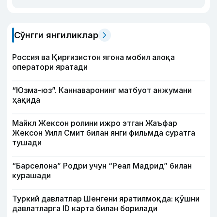
Сўнгги янгиликлар
Россия ва Қирғизистон ягона мобил алоқа
оператори яратади
“Юзма-юз”. Каннаваронинг матбуот анжумани
ҳақида
Майкл Жексон ролини ижро этган Жаъфар
Жексон Уилл Смит билан янги фильмда суратга
тушади
“Барселона” Родри учун “Реал Мадрид” билан
курашади
Туркий давлатлар Шенгени яратилмоқда: қўшни
давлатларга ID карта билан борилади