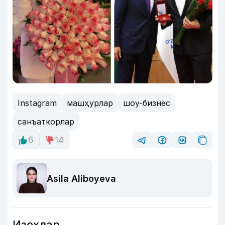
Instagram
машҳурлар
шоу-бизнес
санъаткорлар
6
14
Asila Aliboyeva
Изоҳлар