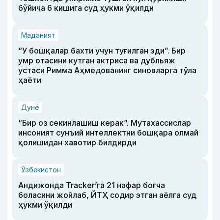
бўйича 6 кишига суд ҳукми ўқилди
Маданият
“У бошқалар бахти учун туғилган эди”. Бир
умр отасини кутган актриса ва дубльяж
устаси Римма Аҳмедованинг синовларга тўла
ҳаёти
Дунё
“Бир оз секинлашиш керак”. Мутахассислар
инсоният сунъий интеллектни бошқара олмай
қолишидан хавотир билдирди
Ўзбекистон
Андижонда Tracker’га 21 нафар боғча
боласини жойлаб, ЙТҲ содир этган аёлга суд
ҳукми ўқилди