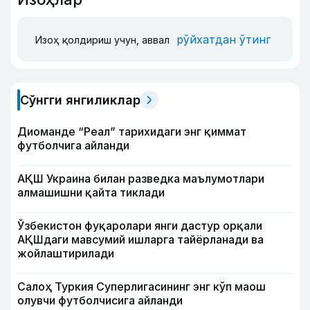
рўйхатдан ўтинг
Изоҳ қолдириш учун, аввал
Сўнгги янгиликлар
Диоманде “Реал” тарихидаги энг қиммат
футболчига айланди
АҚШ Украина билан разведка маълумотлари
алмашишни қайта тиклади
Ўзбекистон фуқаролари янги дастур орқали
АҚШдаги мавсумий ишларга тайёрланади ва
жойлаштирилади
Салоҳ Туркия Суперлигасининг энг кўп маош
олувчи футболчисига айланди