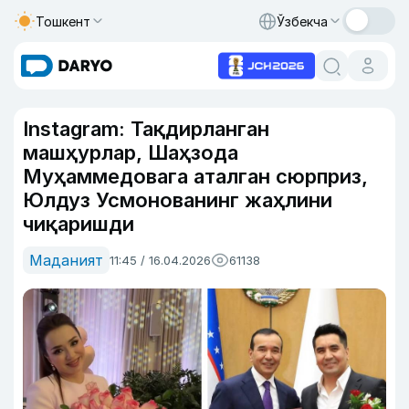
Тошкент
Ўзбекча
Instagram: Тақдирланган
машҳурлар, Шаҳзода
Муҳаммедовага аталган сюрприз,
Юлдуз Усмонованинг жаҳлини
чиқаришди
Маданият
11:45 / 16.04.2026
61138