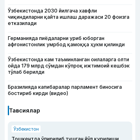
Ўзбекистонда 2030 йилгача хавфли
чиқиндиларни қайта ишлаш даражаси 20 фоизга
етказилади
Германияда пиёдаларни уриб юборган
афғонистонлик умрбод қамоққа ҳукм қилинди
Ўзбекистонда кам таъминланган оилаларга олти
ойда 179 млрд сўмдан кўпроқ ижтимоий кешбэк
тўлаб берилди
Бразилияда капибаралар парламент биносига
бостириб кирди (видео)
Тавсиялар
Ўзбекистон
Тошкентда ўпирилиб тушган йўл қурилиши