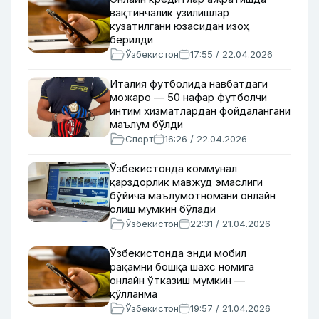
вақтинчалик узилишлар
кузатилгани юзасидан изоҳ
берилди
Ўзбекистон
17:55 / 22.04.2026
Италия футболида навбатдаги
можаро — 50 нафар футболчи
интим хизматлардан фойдалангани
маълум бўлди
Спорт
16:26 / 22.04.2026
Ўзбекистонда коммунал
қарздорлик мавжуд эмаслиги
бўйича маълумотномани онлайн
олиш мумкин бўлади
Ўзбекистон
22:31 / 21.04.2026
Ўзбекистонда энди мобил
рақамни бошқа шахс номига
онлайн ўтказиш мумкин —
қўлланма
Ўзбекистон
19:57 / 21.04.2026