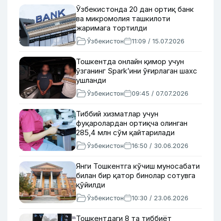
Ўзбекистонда 20 дан ортиқ банк
ва микромолия ташкилоти
жаримага тортилди
Ўзбекистон
11:09 / 15.07.2026
Тошкентда онлайн қимор учун
ўзганинг Spark’ини ўғирлаган шахс
ушланди
Ўзбекистон
09:45 / 07.07.2026
Тиббий хизматлар учун
фуқаролардан ортиқча олинган
285,4 млн сўм қайтарилади
Ўзбекистон
16:50 / 30.06.2026
Янги Тошкентга кўчиш муносабати
билан бир қатор бинолар сотувга
қўйилди
Ўзбекистон
10:30 / 23.06.2026
Тошкентдаги 8 та тиббиёт