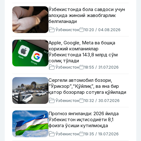
Ўзбекистонда бола савдоси учун
алоҳида жиноий жавобгарлик
белгиланади
Ўзбекистон
10:20 / 04.08.2026
Apple, Google, Меtа ва бошқа
хорижий компаниялар
Ўзбекистонда 143,8 млрд сўм
солиқ тўлади
Ўзбекистон
18:55 / 31.07.2026
Сергели автомобил бозори,
“Ўрикзор”,“Қўйлиқ”, ва яна бир
қатор бозорлар сотувга қўйилади
Ўзбекистон
10:32 / 30.07.2026
Прогноз янгиланди: 2026 йилда
Ўзбекистон иқтисодиёти 8,1
фоизга ўсиши кутилмоқда
Ўзбекистон
19:35 / 19.07.2026