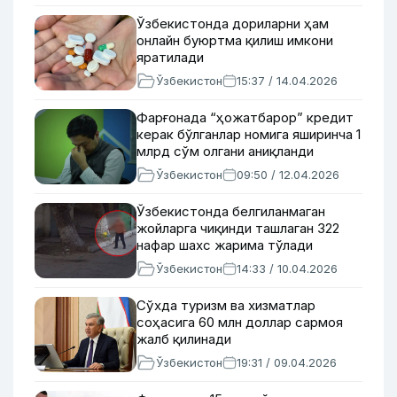
Ўзбекистонда дориларни ҳам
онлайн буюртма қилиш имкони
яратилади
Ўзбекистон
15:37 / 14.04.2026
Фарғонада “ҳожатбарор” кредит
керак бўлганлар номига яширинча 1
млрд сўм олгани аниқланди
Ўзбекистон
09:50 / 12.04.2026
Ўзбекистонда белгиланмаган
жойларга чиқинди ташлаган 322
нафар шахс жарима тўлади
Ўзбекистон
14:33 / 10.04.2026
Сўхда туризм ва хизматлар
соҳасига 60 млн доллар сармоя
жалб қилинади
Ўзбекистон
19:31 / 09.04.2026