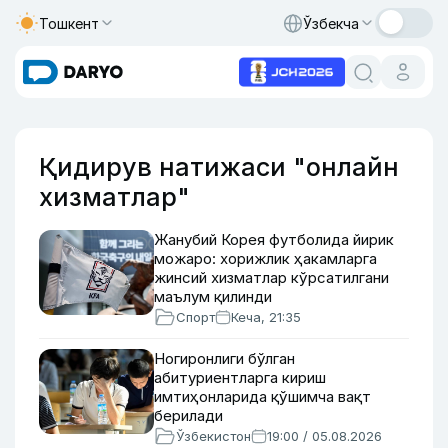
Тошкент
Ўзбекча
Қидирув натижаси "онлайн
хизматлар"
Жанубий Корея футболида йирик
можаро: хорижлик ҳакамларга
жинсий хизматлар кўрсатилгани
маълум қилинди
Спорт
Кеча, 21:35
Ногиронлиги бўлган
абитуриентларга кириш
имтиҳонларида қўшимча вақт
берилади
Ўзбекистон
19:00 / 05.08.2026