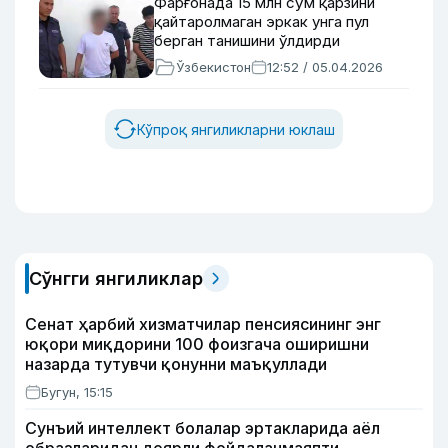
Фарғонада 15 млн сўм қарзини
қайтаролмаган эркак унга пул
берган танишини ўлдирди
Ўзбекистон
12:52 / 05.04.2026
Кўпроқ янгиликларни юклаш
Сўнгги янгиликлар
Сенат ҳарбий хизматчилар пенсиясининг энг
юқори миқдорини 100 фоизгача оширишни
назарда тутувчи қонунни маъқуллади
Бугун, 15:15
Сунъий интеллект болалар эртакларида аёл