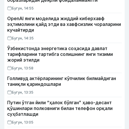
образларидан деярли фойдаланмаяпти
Бугун, 14:55
OpenAI янги моделида жиддий киберхавф
эҳтимолини қайд этди ва хавфсизлик чораларини
кучайтирди
Бугун, 14:35
Ўзбекистонда энергетика соҳасида давлат
тарифларини тартибга солишнинг янги тизими
жорий этилди
Бугун, 13:58
Голливуд актёрларининг кўпчилик билмайдиган
таниқли қариндошлари
Бугун, 13:35
Путин ўтган йили “ҳалок бўлган” ҳаво-десант
қўшинлари полковниги билан телефон орқали
суҳбатлашди
Бугун, 13:05