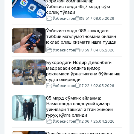
хорижий компаниялар
Ўзбекистонда 65,7 млрд сўм
солиқ тўлади
Ўзбекистон
09:51 / 08.05.2026
Ўзбекистонда 086-шаклдаги
тиббий маълумотномани онлайн
юклаб олиш хизмати ишга тушди
Ўзбекистон
18:59 / 04.05.2026
Бухородаги Нодир Девонбеги
мадрасаси олдига қимор
рекламаси ўрнатилгани бўйича иш
судга оширилди
Ўзбекистон
17:22 / 02.05.2026
85 млрд сўмлик айланма:
Наманганда ноқонуний қимор
ўйинлари ташкил этган жиноий
гуруҳ қўлга олинди
Ўзбекистон
12:06 / 25.04.2026
Онлайн кредитлар ажратишда