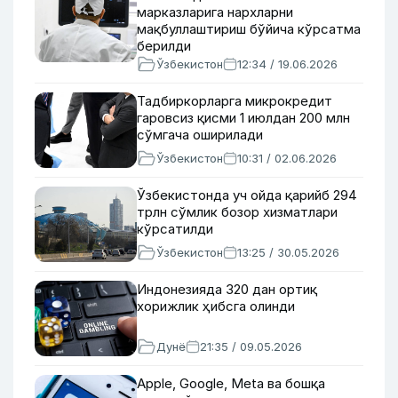
марказларига нархларни
мақбуллаштириш бўйича кўрсатма
берилди
Ўзбекистон
12:34 / 19.06.2026
Тадбиркорларга микрокредит
гаровсиз қисми 1 июлдан 200 млн
сўмгача оширилади
Ўзбекистон
10:31 / 02.06.2026
Ўзбекистонда уч ойда қарийб 294
трлн сўмлик бозор хизматлари
кўрсатилди
Ўзбекистон
13:25 / 30.05.2026
Индонезияда 320 дан ортиқ
хорижлик ҳибсга олинди
Дунё
21:35 / 09.05.2026
Apple, Google, Meta ва бошқа