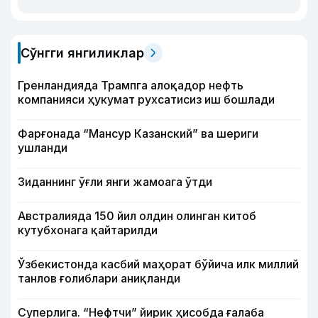
Сўнгги янгиликлар
Гренландияда Трампга алоқадор нефть
компанияси ҳукумат рухсатисиз иш бошлади
Фарғонада “Мансур Казанский” ва шериги
ушланди
Зиданнинг ўғли янги жамоага ўтди
Австралияда 150 йил олдин олинган китоб
кутубхонага қайтарилди
Ўзбекистонда касбий маҳорат бўйича илк миллий
танлов ғолиблари аниқланди
Суперлига. “Нефтчи” йирик ҳисобда ғалаба