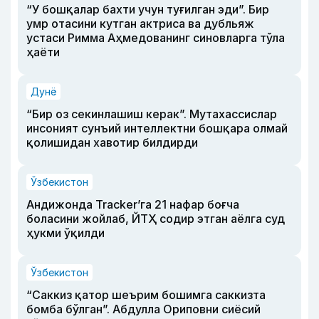
“У бошқалар бахти учун туғилган эди”. Бир
умр отасини кутган актриса ва дубльяж
устаси Римма Аҳмедованинг синовларга тўла
ҳаёти
Дунё
“Бир оз секинлашиш керак”. Мутахассислар
инсоният сунъий интеллектни бошқара олмай
қолишидан хавотир билдирди
Ўзбекистон
Андижонда Tracker’га 21 нафар боғча
боласини жойлаб, ЙТҲ содир этган аёлга суд
ҳукми ўқилди
Ўзбекистон
“Саккиз қатор шеърим бошимга саккизта
бомба бўлган”. Абдулла Ориповни сиёсий