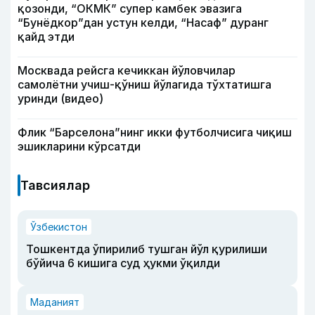
қозонди, “ОКМК” супер камбек эвазига
“Бунёдкор”дан устун келди, “Насаф” дуранг
қайд этди
Москвада рейсга кечиккан йўловчилар
самолётни учиш-қўниш йўлагида тўхтатишга
уринди (видео)
Флик “Барселона”нинг икки футболчисига чиқиш
эшикларини кўрсатди
Тавсиялар
Ўзбекистон
Тошкентда ўпирилиб тушган йўл қурилиши
бўйича 6 кишига суд ҳукми ўқилди
Маданият