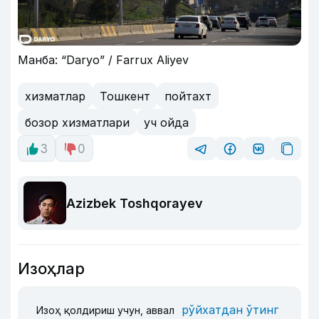
Манба: “Daryo” / Farrux Aliyev
хизматлар
Тошкент
пойтахт
бозор хизматлари
уч ойда
3
0
Azizbek Toshqorayev
Изоҳлар
рўйхатдан ўтинг
Изоҳ қолдириш учун, аввал