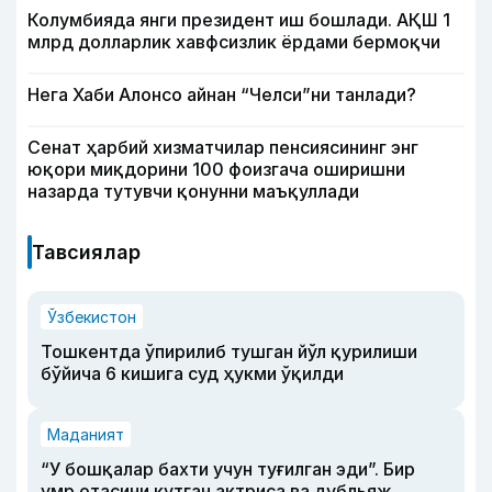
Колумбияда янги президент иш бошлади. АҚШ 1
млрд долларлик хавфсизлик ёрдами бермоқчи
Нега Хаби Алонсо айнан “Челси”ни танлади?
Сенат ҳарбий хизматчилар пенсиясининг энг
юқори миқдорини 100 фоизгача оширишни
назарда тутувчи қонунни маъқуллади
Тавсиялар
Ўзбекистон
Тошкентда ўпирилиб тушган йўл қурилиши
бўйича 6 кишига суд ҳукми ўқилди
Маданият
“У бошқалар бахти учун туғилган эди”. Бир
умр отасини кутган актриса ва дубльяж