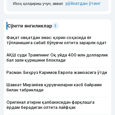
рўйхатдан ўтинг
Изоҳ қолдириш учун, аввал
Сўнгги янгиликлар
Фақат овқатдан эмас: қорин соҳасида ёғ
тўпланишига сабаб бўлувчи олтита зарарли одат
АҚШ суди Трампнинг Оқ уйда 400 млн долларлик
бал зали қуришини блоклади
Расман. Беҳруз Каримов Европа жамоасига ўтди
Шавкат Мирзиёев қурувчиларни касб байрами
билан табриклади
Оригинал атирни қалбакисидан фарқлашга
ёрдам берадиган олтита лайфҳак