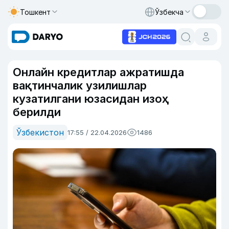
Тошкент
Ўзбекча
Онлайн кредитлар ажратишда
вақтинчалик узилишлар
кузатилгани юзасидан изоҳ
берилди
Ўзбекистон
17:55 / 22.04.2026
1486