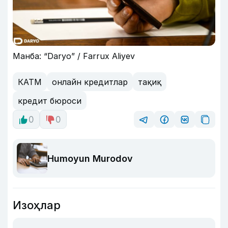
Манба: “Daryo” / Farrux Aliyev
КАТМ
онлайн кредитлар
тақиқ
кредит бюроси
0
0
Humoyun Murodov
Изоҳлар