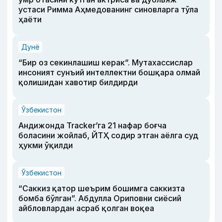
устаси Римма Аҳмедованинг синовларга тўла
ҳаёти
Дунё
“Бир оз секинлашиш керак”. Мутахассислар
инсоният сунъий интеллектни бошқара олмай
қолишидан хавотир билдирди
Ўзбекистон
Андижонда Tracker’га 21 нафар боғча
боласини жойлаб, ЙТҲ содир этган аёлга суд
ҳукми ўқилди
Ўзбекистон
“Саккиз қатор шеърим бошимга саккизта
бомба бўлган”. Абдулла Ориповни сиёсий
айбловлардан асраб қолган воқеа